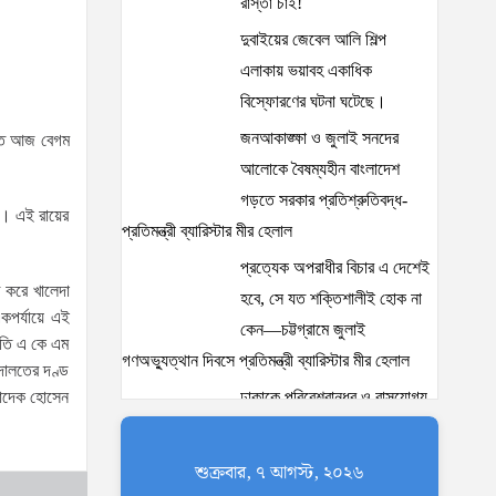
রাস্তা চাই!
দুবাইয়ের জেবেল আলি শিল্প
এলাকায় ভয়াবহ একাধিক
বিস্ফোরণের ঘটনা ঘটেছে।
জনআকাঙ্ক্ষা ও জুলাই সনদের
লতে আজ বেগম
আলোকে বৈষম্যহীন বাংলাদেশ
গড়তে সরকার প্রতিশ্রুতিবদ্ধ-
য়। এই রায়ের
প্রতিমন্ত্রী ব্যারিস্টার মীর হেলাল
প্রত্যেক অপরাধীর বিচার এ দেশেই
 করে খালেদা
হবে, সে যত শক্তিশালীই হোক না
কপর্যায়ে এই
কেন—চট্টগ্রামে জুলাই
রপতি এ কে এম
গণঅভ্যুত্থান দিবসে প্রতিমন্ত্রী ব্যারিস্টার মীর হেলাল
দালতের দণ্ড
সাদেক হোসেন
ঢাকাকে পরিবেশবান্ধব ও বাসযোগ্য
করতে সরকারের পাশাপাশি
নাগরিকদের দায়িত্বশীল ভূমিকা
শুক্রবার, ৭ আগস্ট, ২০২৬
পালন করতে হবে: স্থানীয় সরকার প্রতিমন্ত্রী মীর শাহে