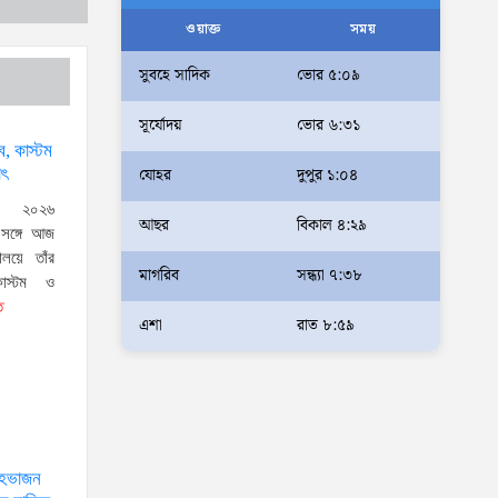
আলম
ওয়াক্ত
সময়
আমরা মালিক নই, দেশের ১৮ কোটি
সুবহে সাদিক
ভোর ৫:০৯
জনগণের সেবক: ভূমি প্রতিমন্ত্রী
সূর্যোদয়
ভোর ৬:৩১
ব্যারিস্টার মীর হেলাল
্ব, কাস্টম
অহেতুক প্রকল্প নয়, পাহাড়িদের
যোহর
দুপুর ১:০৪
াৎ
জীবনমান উন্নয়নে বাস্তবভিত্তিক
, ২০২৬
আছর
বিকাল ৪:২৯
কার্যকর উদ্যোগ নেয়ার আহ্বান
র সঙ্গে আজ
পার্বত্য প্রতিমন্ত্রীর
ণালয়ে তাঁর
মাগরিব
সন্ধ্যা ৭:৩৮
কাস্টম ও
দক্ষিণখানে সেই নারী চিকিৎসককে
ত
খুনের মামলায় গ্রেপ্তার তার স্বামী
এশা
রাত ৮:৫৯
সোহেল রানার দুই দিনের রিমান্ড
আদালত
আইনশৃঙ্খলা পরিস্থিতি সম্পূর্ণ
নিয়ন্ত্রণে রয়েছে: স্বরাষ্ট্রমন্ত্রী
্দেহভাজন