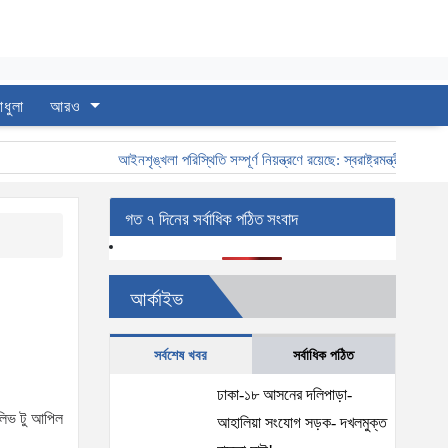
াধুলা
আরও
আইনশৃঙ্খলা পরিস্থিতি সম্পূর্ণ নিয়ন্ত্রণে রয়েছে: স্বরাষ্ট্রমন্ত্রী
স্বরাষ্ট
গত ৭ দিনের সর্বাধিক পঠিত সংবাদ
আর্কাইভ
সর্বশেষ খবর
সর্বাধিক পঠিত
ঢাকা-১৮ আসনের দলিপাড়া-
া লিভ টু আপিল
আহালিয়া সংযোগ সড়ক- দখলমুক্ত