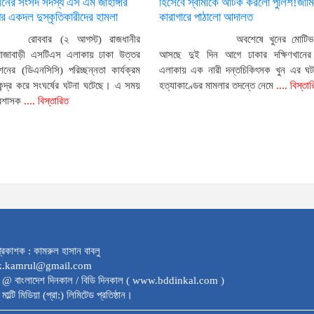
ের সংসদ সদস্য এস এম জাহাঙ্গীর
হিসেবে স্বামীকে আটক করলো পুলিশ!জামি
 একদল দুস্কৃতিকারীদের হামলা
কারাগারে পাঠালো আদালত
রোববার (২ আগস্ট) রাজধানীর
অবশেষে খুনের মোটিভ
রাজাবাড়ী এসটিএস এলাকায় ঢাকা উত্তর
আসছে দুই দিন আগে ঢাকার দক্ষিণখানের ফ
নের (ডিএনসিসি) পরিচ্ছন্নতা কার্যক্রম
এলাকায় এক নারী দন্তচিকিৎসক খুন এর ঘ
েন্দ্র করে সংঘর্ষের ঘটনা ঘটেছে। এ সময়
হত্যাকাণ্ডের মামলার তদন্তে নেমে
.... বিস্তা
্রশাসক
.... বিস্তারিত
্রকাশক : কামরুল হাসান বাবলু
dk.kamrul@gmail.com
 @ বাংলাদেশ দিনকাল / বিডি দিনকাল ( www.bddinkal.com )
মাল্টি মিডিয়া (প্রা:) লিমিটেড প্রতিষ্ঠান।