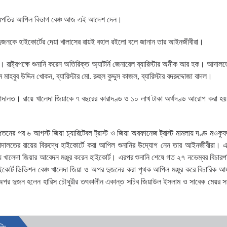
িচারপতির আপিল বিভাগ বেঞ্চ আজ এই আদেশ দেন।
ুজনকে হাইকোর্টের দেয়া খালাসের রায়ই বহাল রইলো বলে জানান তার আইনজীবীরা।
ষ্ট্রপক্ষে শুনানি করেন অতিরিক্ত অ্যাটর্নি জেনারেল ব্যারিস্টার অনীক আর হক। আদা
বুব উদ্দিন খোকন, ব্যারিস্টার মো. রুহুল কুদ্দুস কাজল, ব্যারিস্টার বদরুদ্দোজা বাদল।
িক আদালত। রায়ে খালেদা জিয়াকে ৭ বছরের কারাদণ্ড ও ১০ লাখ টাকা অর্থদণ্ড আরোপ করা হ
নের পর ৬ আগস্ট জিয়া চ্যারিটেবল ট্রাস্ট ও জিয়া অরফানেজ ট্রাস্ট মামলায় দণ্ড মওকুফ
 আদালতের রায়ের বিরুদ্ধে হাইকোর্টে করা আপিল শুনানির উদ্যোগ নেন তার আইনজীবীরা। এ
েয়ে খালেদা জিয়ার আবেদন মঞ্জুর করেন হাইকোর্ট। এরপর শুনানি শেষে গত ২৭ নভেম্বর বিচা
কোর্ট ডিভিশন বেঞ্চ খালেদা জিয়া ও অপর দুজনের করা পৃথক আপিল মঞ্জুর করে বিচারিক আ
া অপর দুজন হলেন হারিস চৌধুরীর তৎকালীন একান্ত সচিব জিয়াউল ইসলাম ও সাবেক মেয়র 