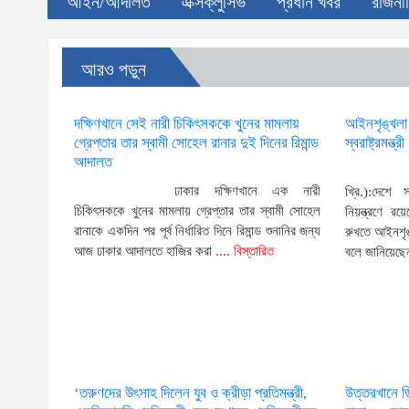
আইন/আদালত
এক্সক্লুসিভ
প্রধান খবর
রাজনী
আরও পড়ুন
দক্ষিণখানে সেই নারী চিকিৎসককে খুনের মামলায়
আইনশৃঙ্খলা পর
গ্রেপ্তার তার স্বামী সোহেল রানার দুই দিনের রিমান্ড
স্বরাষ্ট্রমন্ত্রী
আদালত
ঢাকার দক্ষিণখানে এক নারী
খ্রি.):দেশে 
চিকিৎসককে খুনের মামলায় গ্রেপ্তার তার স্বামী সোহেল
নিয়ন্ত্রণে 
রানাকে একদিন পর পূর্ব নির্ধারিত দিনে রিমান্ড শুনানির জন্য
রুখতে আইনশৃঙ্
আজ ঢাকার আদালতে হাজির করা
.... বিস্তারিত
বলে জানিয়েছে
‘তরুণদের উৎসাহ দিলেন যুব ও ক্রীড়া প্রতিমন্ত্রী,
উত্তরখানে 