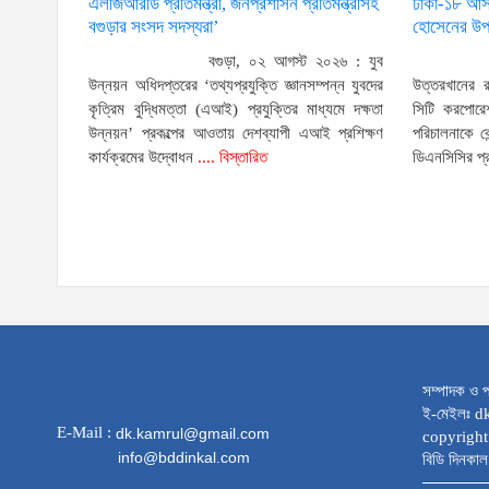
এলজিআরডি প্রতিমন্ত্রী, জনপ্রশাসন প্রতিমন্ত্রীসহ
ঢাকা-১৮ আসন
বগুড়ার সংসদ সদস্যরা’
হোসেনের উপর
বগুড়া, ০২ আগস্ট ২০২৬ : যুব
উন্নয়ন অধিদপ্তরের ‘তথ্যপ্রযুক্তি জ্ঞানসম্পন্ন যুবদের
উত্তরখানের 
কৃত্রিম বুদ্ধিমত্তা (এআই) প্রযুক্তির মাধ্যমে দক্ষতা
সিটি করপোরেশ
উন্নয়ন’ প্রকল্পের আওতায় দেশব্যাপী এআই প্রশিক্ষণ
পরিচালনাকে ক
কার্যক্রমের উদ্বোধন
.... বিস্তারিত
ডিএনসিসির প
সম্পাদক ও প
ই-মেইলঃ 
E-Mail :
dk.kamrul@gmail.com
copyright
info@bddinkal.com
বিডি দিনকাল 