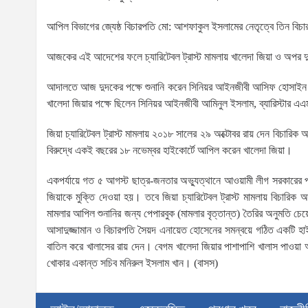
আপিল বিভাগের জ্যেষ্ঠ বিচারপতি মো: আশফাকুল ইসলামের নেতৃত্বে তিন ব
আজকের এই আদেশের ফলে চ্যারিটেবল ট্রাস্ট মামলায় খালেদা জিয়া ও অপর দ
আদালতে আজ দুদকের পক্ষে শুনানি করেন সিনিয়র আইনজীবী আসিফ হোসাইন। রা
খালেদা জিয়ার পক্ষে ছিলেন সিনিয়র আইনজীবী আমিনুল ইসলাম, ব্যারিস্টার এএম মাহ
জিয়া চ্যারিটেবল ট্রাস্ট মামলায় ২০১৮ সালের ২৯ অক্টোবর রায় দেন বিচার
বিরুদ্ধে একই বছরের ১৮ নভেম্বর হাইকোর্টে আপিল করেন খালেদা জিয়া।
একপর্যায়ে গত ৫ আগস্ট ছাত্র-জনতার অভ্যুত্থানে আওয়ামী লীগ সরকারের পত
জিয়াকে মুক্তি দেওয়া হয়। তবে জিয়া চ্যারিটেবল ট্রাস্ট মামলায় বিচারিক
মামলার আপিল শুনানির জন্য পেপারবুক (মামলার বৃত্তান্ত) তৈরির অনুমতি চ
আসাদুজ্জামান ও বিচারপতি সৈয়দ এনায়েত হোসেনের সমন্বয়ে গঠিত একটি হাই
বাতিল করে খালাসের রায় দেন। বেগম খালেদা জিয়ার পাশাপাশি খালাস পাওয়
খোকার একান্ত সচিব মনিরুল ইসলাম খান। (বাসস)