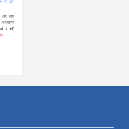
ন নাদিয়ে
স্বরাষ্ট্রমন্ত্রীর সঙ্গে অস্ট্রেলিয়ার নাগরিকত্ব, কাস্টম ও
 বের হয়ে
বহুসংস্কৃতি বিষয়ক সহকারী মন্ত্রীর সাক্ষাৎ
ায়দাবাদ
টনা । ওই
‘তরুণদের উৎসাহ দিলেন যুব ও
রিত
ক্রীড়া প্রতিমন্ত্রী, এলজিআরডি
প্রতিমন্ত্রী, জনপ্রশাসন
প্রতিমন্ত্রীসহ বগুড়ার সংসদ সদস্যরা’
৬,০০০ (ছয় হাজার) পিস ইয়াবা
ট্যাবলেট , নগদ টাকা সহ জন মাদক
ব্যবসায়ীকে গ্রেফতার করেছে র‌্যাব
কুষ্টিয়া
উত্তরখানে ডিএনসিসি প্রশাসক
মো. শফিকুল ও ঢাকা-১৮ আসনের
সংসদ সদস্য এস এম জাহাঙ্গীর
হোসেনের উপর একদল দুস্কৃতিকারীদের হামলা