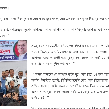
্য করেন।
, ‍যারা দেশের বিরুদ্ধে বলে তারা গণতন্ত্রের শত্রু, তারা এই দেশের মানুষের বিরুদ্ধে কথা ব
দিতে চাই, গণতন্ত্রের প্রশ্নে আমাদের কোনো আপোষ নাই। আমি ধিক্কার জানাচ্ছি ওই সম
লেছেন।”
একই সঙ্গে নেতা-কর্মীদের উদ্দেশ্যে মির্জা ফখরুল বলেন, ‘‘ 
তাদের বিরুদ্ধে অশ্লীল-অশ্রাব্য কথা বলব না… এটা মাথায়
আমাদের নেতাকে অশ্লীল-অশ্রাব্য কথা বললে মান ছোট হয় 
তারা যারা এসব অশ্লীল কথা বলে।”
‘‘ আমরা আমাদের যে ঈস্পাত কঠিন দৃঢ় ঐক্য নিয়ে ১৫ বছর আমরা
হয়েছি, নির্যাতিত হয়েছি, নিপীড়িত হয়েছি সেই ঐক্য নিয়ে আমরা
এগিয়ে যাবো। আমি সকল দেশপ্রেমিক রাজনৈতিক দলকে আহ্
আসুন গণতন্ত্রের স্বার্থে আমরা সবাই ঐক্যবদ্ধ হয়ে একযোগে
এগিয়ে যাই।”
মিটফোর্ড এলাকায় বুধবারে প্রকাশ্যে লালচাঁদ সোহাগকে মাথা থ