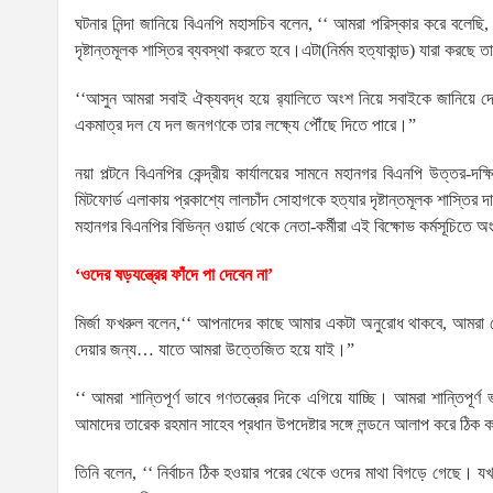
ঘটনার নিন্দা জানিয়ে বিএনপি মহাসচিব বলেন, ‘‘ আমরা পরিস্কার করে বলেছি, 
দৃষ্টান্তমূলক শাস্তির ব্যবস্থা করতে হবে।এটা(নির্মম হত্যাকান্ড) যারা করছ
‘‘আসুন আমরা সবাই ঐক্যবদ্ধ হয়ে র‌্যালিতে অংশ নিয়ে সবাইকে জানিয়ে দ
একমাত্র দল যে দল জনগণকে তার লক্ষ্যে পৌঁছে দিতে পারে।”
নয়া পল্টনে বিএনপির কেন্দ্রীয় কার্যালয়ের সামনে মহানগর বিএনপি উত্তর-দক
মিটফোর্ড এলাকায় প্রকাশ্যে লালচাঁদ সোহাগকে হত্যার দৃষ্টান্তমূলক শাস্তি
মহানগর বিএনপির বিভিন্ন ওয়ার্ড থেকে নেতা-কর্মীরা এই বিক্ষোভ কর্মসূচিতে
‘ওদের ষড়যন্ত্রের ফাঁদে পা দেবেন না’
মির্জা ফখরুল বলেন,‘‘ আপনাদের কাছে আমার একটা অনুরোধ থাকবে, আমরা য
দেয়ার জন্য… যাতে আমরা উত্তেজিত হয়ে যাই।”
‘‘ আমরা শান্তিপূর্ণ ভাবে গণতন্ত্রের দিকে এগিয়ে যাচ্ছি। আমরা শান্তিপূর
আমাদের তারেক রহমান সাহেব প্রধান উপদেষ্টার সঙ্গে লন্ডনে আলাপ করে ঠি
তিনি বলেন, ‘‘ নির্বাচন ঠিক হওয়ার পরের থেকে ওদের মাথা বিগড়ে গেছে। যখন