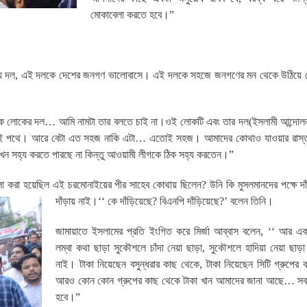
মোকাবেলা করতে হবে।”
নপ্রিয় দল, এই দলকে দেশের জনগণ ভালোবাসে। এই দলকে সহজে জনগণের মন থেকে উঠিয়ে ফ
ক লোকের দল… আমি নামটা তার বলতে চাই না।ওই লোকটি এবং তার দল(ইসলামী আন্দোলন
বে সেই পথে। আরে বেটা এত সহজ নাকি এটা… এতোই সহজ। আমাদের কোথাও যাওয়ার রাস্
খন সহ্য করতে পারছে না কিন্তু আওয়ামী লীগকে ঠিক সহ্য করতেন।”
করা হয়েছিল এই চরমোনাইয়ের পীর সাহেব কোথায় ছিলেন? উনি কি মুসলমানদের পক্ষে দা
দাঁড়ায় নাই।‘‘ কে দাঁড়িয়েছে? বিএনপি দাঁড়িয়েছে?’ বলেন তিনি।
জামায়াতে ইসলামের প্রতি ইংগিত করে মির্জা আব্বাস বলেন, ‘‘ আর এক
লম্বা কথা ছাড়া সুকৌশলে চাঁদা নেয়া ছাড়া, সুকৌশলে হাদিয়া নেয়া ছা
নাই। টাকা নিয়েছেন বসুন্ধরার কাছ থেকে, টাকা নিয়েছেন সিটি গ্রুপে
আরও কোন কোন গ্রুপের কাছ থেকে টাকা খান আমাদের জানা আছে… সব 
হবে।”