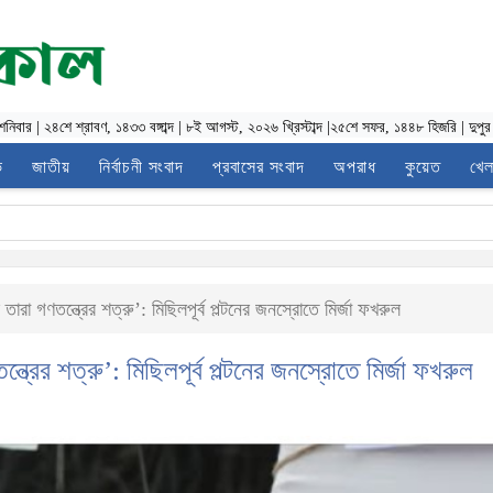
শনিবার
|
২৪শে শ্রাবণ, ১৪৩৩ বঙ্গাব্দ
|
৮ই আগস্ট, ২০২৬ খ্রিস্টাব্দ
|
২৫শে সফর, ১৪৪৮ হিজরি
|
দুপু
ভ
জাতীয়
নির্বাচনী সংবাদ
প্রবাসের সংবাদ
অপরাধ
কুয়েত
খেল
ারা গণতন্ত্রের শত্রু’: মিছিলপূর্ব পল্টনের জনস্রোতে মির্জা ফখরুল
ত্রের শত্রু’: মিছিলপূর্ব পল্টনের জনস্রোতে মির্জা ফখরুল