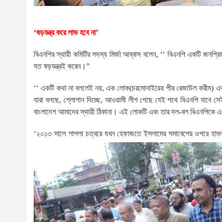
‘ষড়যন্ত্র করে লাভ হবে না’
বিএনপির স্থায়ী কমিটির সদস্য মির্জা আব্বাস বলেন, ‘‘ বিএনপি একটি জ
যত ষড়যন্ত্রই করেন।”
‘‘ একটি কথা না বললেই নয়, এক লোক(চরমোনাইয়ের পীর রেজাউল করীম) এ
যারা বলছে, শ্লোগান দিচ্ছে, আওয়ামী লীগ গেছে যেই পথে বিএনপি যা
বাংলাদেশ আমাদের স্থায়ী ঠিকানা। এই লোকটি এবং তার দল-বল বিএনপিকে এ
‘২০১৩ সালে শাপলা চত্বরে যখন হেফাজতে ইসলামের সমাবেশের ওপরে হামলা 