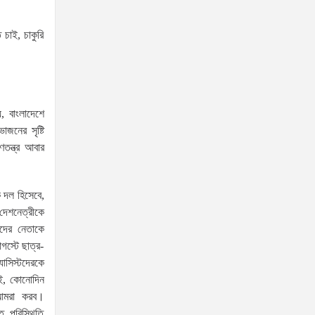
রহমান রুমন
চাই, চাকুরি
প্রধানমন্ত্রীর সঙ্গে মার্কিন বিশেষ
দূতের বৈঠক: তারেক রহমানের
নেতৃত্ব ও বাংলাদেশের
স্থিতিশীলতায় দৃঢ় আত্মবিশ্বাস যুক্তরাষ্ট্রের: মাহ্দী আমিন
, বাংলাদেশে
জনগণই দেশের আসল মালিক, দল-
াজনের সৃষ্টি
ধর্ম-বর্ণ নির্বিশেষে সেবা নিশ্চিত করাই
তন্ত্র আবার
সরকারের মূল লক্ষ্য: প্রতিমন্ত্রী
ব্যারিস্টার মীর হেলাল
ক দল হিসেবে,
নিজ ভায়রাকে মাদকসহ পুলিশে
দেশনেত্রীকে
দিয়ে বাড়িতে বাজার পৌঁছে দিলেন
দের নেতাকে
লালমনিরহাটের বিএনপি নেতা!
গস্টে ছাত্র-
প্রাইম মিনিস্টার্স গোল্ডকাপ-২০২৬
াসিস্টদেরকে
াই, কোনোদিন
উপলক্ষে শিক্ষা প্রতিষ্ঠান প্রধানদের
 আমরা করব।
সাথে প্রতিমন্ত্রীর মতবিনিময় সভা
 পরিস্থিতি