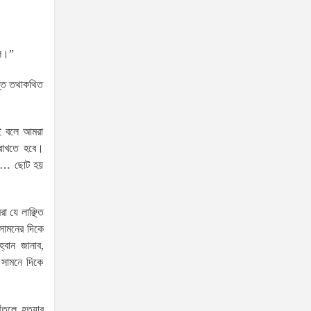
নিয়ন্ত্রণে রয়েছে: স্বরাষ্ট্রমন্ত্রী
লে।”
স্বরাষ্ট্রমন্ত্রীর সঙ্গে অস্ট্রেলিয়ার নাগরিকত্ব, কাস্টম ও
স্ত তথাকথিত
বহুসংস্কৃতি বিষয়ক সহকারী মন্ত্রীর সাক্ষাৎ
‘তরুণদের উৎসাহ দিলেন যুব ও
ক্রীড়া প্রতিমন্ত্রী, এলজিআরডি
তাই বলে আমরা
প্রতিমন্ত্রী, জনপ্রশাসন
 রাখতে হবে।
না… ছোট হয়
প্রতিমন্ত্রীসহ বগুড়ার সংসদ সদস্যরা’
৬,০০০ (ছয় হাজার) পিস ইয়াবা
ট্যাবলেট , নগদ টাকা সহ জন মাদক
 যে লাঞ্ছিত
ব্যবসায়ীকে গ্রেফতার করেছে র‌্যাব
 সামনের দিকে
বান জানাব,
কুষ্টিয়া
 সামনে দিকে
উত্তরখানে ডিএনসিসি প্রশাসক
মো. শফিকুল ও ঢাকা-১৮ আসনের
সংসদ সদস্য এস এম জাহাঙ্গীর
েঁতলে হত্যার