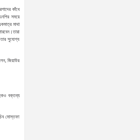
উন্নয়ন নিয়ে হাউজিং কোম্পানিকে
শাদের কাঁধে
সময় বেঁধে দিলেন হাবিব
এনপির সময়ে
যুক্তরাষ্ট্রের
কমাত্র মাথা
বিশেষ দূত
পারবেন।তারা
রাষ্ট্রদূত
তার সুযোগ্য
সার্জিও গর বাংলাদেশে তার প্রথম সরকারি সফর শেষে
বাংলাদেশ-যুক্তরাষ্ট্র সম্পর্কের ভবিষ্যৎ নিয়ে আশাবাদ
বলেন, জিয়াউর
ব্যক্ত করেছেন
ইউএইতে শুধু বাংলাদেশিদের নয়,
আরও কয়েকটি দেশের নাগরিকদের
ভিসাও স্বয়ংক্রিয়ভাবে বাতিল
হকও বক্তব্য
হয়েছে:পররাষ্ট্র প্রতিমন্ত্রী শামা ওবায়েদ
সচিবালয়ে প্রধানমন্ত্রী তারেক
চিব মোস্তফা
রহমানের সঙ্গে সাক্ষাৎ করেন
জুলাইযোদ্ধা শেখ আজিজুর রহমান
প্রধানমন্ত্রীর প্রতিরক্ষা উপদেষ্টার