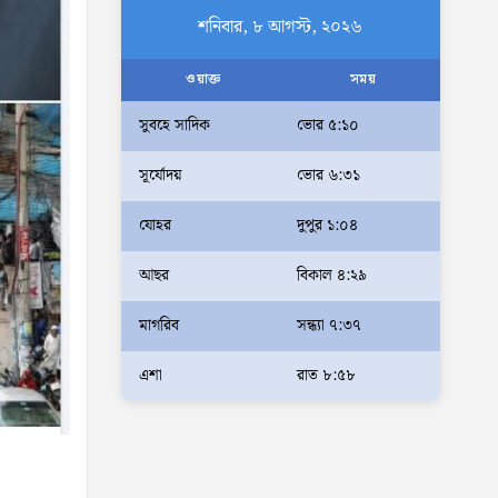
নাগরিকদের দায়িত্বশীল ভূমিকা
শনিবার, ৮ আগস্ট, ২০২৬
পালন করতে হবে: স্থানীয় সরকার প্রতিমন্ত্রী মীর শাহে
আলম
ওয়াক্ত
সময়
আমরা মালিক নই, দেশের ১৮ কোটি
সুবহে সাদিক
ভোর ৫:১০
জনগণের সেবক: ভূমি প্রতিমন্ত্রী
সূর্যোদয়
ভোর ৬:৩১
ব্যারিস্টার মীর হেলাল
অহেতুক প্রকল্প নয়, পাহাড়িদের
যোহর
দুপুর ১:০৪
জীবনমান উন্নয়নে বাস্তবভিত্তিক
আছর
বিকাল ৪:২৯
কার্যকর উদ্যোগ নেয়ার আহ্বান
পার্বত্য প্রতিমন্ত্রীর
মাগরিব
সন্ধ্যা ৭:৩৭
দক্ষিণখানে সেই নারী চিকিৎসককে
খুনের মামলায় গ্রেপ্তার তার স্বামী
এশা
রাত ৮:৫৮
সোহেল রানার দুই দিনের রিমান্ড
আদালত
আইনশৃঙ্খলা পরিস্থিতি সম্পূর্ণ