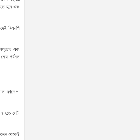
করতে হবে এবং
হোসেনের উপর একদল দুস্কৃতিকারীদের হামলা
যৌতুক ও মাদকমুক্ত সমাজ গঠনে
নিজের পরিবার থেকেই পরিবর্তনের
 দেই বিএনপি
সূচনা করতে হবে: ভূমি ও পার্বত্য
চট্টগ্রাম প্রতিমন্ত্রী
অপপ্রচার এবং
দক্ষিণখানের নারী ডেন্টিস্ট খুনের
 মোড় পর্যন্ত
ঘটনায় সন্দেহভাজন হিসেবে
স্বামীকে আটক করলো পুলিশ!
জামিন নাদিয়ে কারাগারে পাঠালো আদালত
৫ আগস্টের স্মরণসভা সফল করতে
তা ফাঁদে পা
প্রস্তুতি সভা অনুষ্ঠিত
জুলাই
াচন হতে সেটা
আন্দোলন
কারও একার
বে তখন থেকেই
কৃতিত্ব নয়, গণতন্ত্রকামী সবার অবদান রয়েছে: আতিকুর