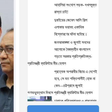
আহালিয়া সংযোগ সড়ক- দখলমুক্ত
রাস্তা চাই!
দুবাইয়ের জেবেল আলি শিল্প
এলাকায় ভয়াবহ একাধিক
বিস্ফোরণের ঘটনা ঘটেছে।
জনআকাঙ্ক্ষা ও জুলাই সনদের
আলোকে বৈষম্যহীন বাংলাদেশ
গড়তে সরকার প্রতিশ্রুতিবদ্ধ-
প্রতিমন্ত্রী ব্যারিস্টার মীর হেলাল
প্রত্যেক অপরাধীর বিচার এ দেশেই
হবে, সে যত শক্তিশালীই হোক না
কেন—চট্টগ্রামে জুলাই
গণঅভ্যুত্থান দিবসে প্রতিমন্ত্রী ব্যারিস্টার মীর হেলাল
ঢাকাকে পরিবেশবান্ধব ও বাসযোগ্য
করতে সরকারের পাশাপাশি