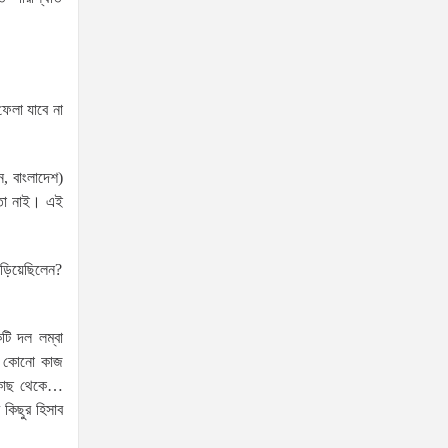
বায়তুল মোকাররমে অভিযান:বিপুল
পরিমাণ ধারালো দেশীয় অস্ত্র
উদ্ধারসহ গ্রেফতার তিন
এ দেশ হিন্দু, মুসলিম, বৌদ্ধ,
েলা যাবে না
খ্রিস্টানসহ সব ধর্মের মানুষের সমান
অধিকার ও মর্যাদার দেশ: স্থানীয়
, বাংলাদেশ)
সরকার মন্ত্রী
তা নাই। এই
নতুন কুঁড়ির চ্যাম্পিয়ন স্মৃতি কিসকুর
মায়ের চাকরির ঘোষণা, আর্থিক
ঁড়িয়েছিলেন?
সহায়তাও দিলেন প্রতিমন্ত্রী
আমিনুল হক
দেশের প্রান্তিক পর্যায় থেকে
টি দল লম্বা
ড়া কোনো কাজ
উদীয়মান খেলোয়াড়দের বাছাই করে
র কাছ থেকে…
ক্রীড়া অঙ্গনের সমৃদ্ধি ঘটাতে চাই:
কিছুর হিসাব
— প্রতিমন্ত্রী ব্যারিস্টার মীর হেলাল