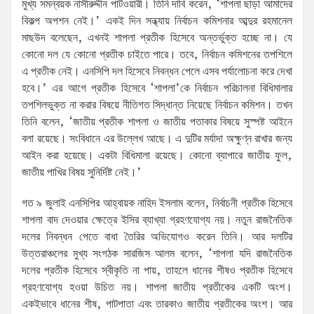
মুখ্য সমন্বয়ক নাসীরুদ্দীন পাটওয়ারী। তিনি দাবি করেন, ‘শাপলা ছাড়া আমাদের
বিকল্প অপশন নেই।’ একই দিন সন্ধ্যায় নির্বাচন কমিশনার আব্দুর রহমানেল
মাছউদ বলেছেন, এখনই শাপলা প্রতীক হিসেবে অন্তর্ভুক্ত হচ্ছে না। যে
কোনো দল যে কোনো প্রতীক চাইতে পারে। তবে, নির্বাচন কমিশনের তপশিলে
এ প্রতীক নেই। এনসিপি দল হিসেবে নিবন্ধন পেলে এসব পর্যালোচনা করে দেখা
হবে।’ এর আগে প্রতীক হিসেবে ‘শাপলা’কে নির্বাচন পরিচালনা বিধিমালার
তপশিলভুক্ত না করার বিষয়ে নীতিগত সিদ্ধান্ত নিয়েছে নির্বাচন কমিশন। তখন
তিনি বলেন, ‘জাতীয় প্রতীক শাপলা ও জাতীয় পতাকার বিষয়ে সুস্পষ্ট আইনে
বলা রয়েছে। সংবিধানে এর উল্লেখ আছে। এ দুটির মর্যাদা অক্ষুণ্ন রাখার জন্য
আইন করা হয়েছে। একটা বিধিমালা রয়েছে। কোনো ব্যাপারে জাতীয় ফুল,
জাতীয় পাখির বিষয় সুনির্দিষ্ট নেই।’
গত ৯ জুলাই এনসিপির আহ্বায়ক নাহিদ ইসলাম বলেন, নির্বাচনী প্রতীক হিসেবে
শাপলা বাদ দেওয়ার ক্ষেত্রে ইসির ব্যাখ্যা গ্রহণযোগ্য নয়। নতুন রাজনৈতিক
দলের নিবন্ধন পেতে বাধা তৈরির অভিযোগও করেন তিনি। আর দলটির
উত্তরাঞ্চলের মুখ্য সংগঠক সারজিস আলম বলেন, ‘শাপলা যদি রাজনৈতিক
দলের প্রতীক হিসেবে স্বীকৃতি না পায়, তাহলে ধানের শীষও প্রতীক হিসেবে
গ্রহণযোগ্য হওয়া উচিত নয়। শাপলা জাতীয় প্রতীকের একটি অংশ।
একইভাবে ধানের শীষ, পাটপাতা এবং তারকাও জাতীয় প্রতীকের অংশ। আর