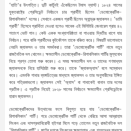
‘হাতি’র উৎপত্তি। দুটি কার্টুনই এঁকেছিলেন টমাস ন্যাস্ট। ১৮২৪ সালের
যুক্তরাষ্ট্রে প্রেসিডেন্ট নির্বাচনে চার প্রার্থীই ছিলেন ‘ডেমোক্রেটিক-
রিপাবলিকান’ দলের। সেখানে একজন প্রার্থী ছিলেন অ্যান্ড্রু জ্যাকসন। ‘ডামি
প্রার্থী’ হিসেবে প্রার্থিতা দেওয়া হলেও সাবেক এই মিলিটারি জেনারেল প্রায় ৪২
শতাংশ ভোট পান। কেউ একক সংখ্যাগরিষ্ঠতা না পাওয়ায় দ্বিতীয় ধাপে যায়
নির্বাচন। পরে বাকি প্রার্থীদের কূটকৌশল তাকে বঞ্চিত করে। বিষয়টি ভালোভাবে
নেয়নি জ্যাকসন ও তার সমর্থকরা। তারা ‘ডেমোক্রেটিক পার্টি’ নামে নতুন
রাজনৈতিক দল খোলেন। ক্ষমতাসীন ডেমোক্রেটিক-রিপাবলিকান পার্টির মূল্যবোধ
নিয়ে প্রশ্ন তোলা শুরু করেন। এ সময় ক্ষমতাসীন দল ও তাদের গণমাধ্যম
জ্যাকসনকে নিয়ে হাসিঠাট্টা শুরু করে। তাকে ‘জ্যাকঅ্যাস’ বলে সম্বোধন
করে। এমনকি গাধার ব্যঙ্গচিত্রের মাধ্যমে জ্যাকসন ও তার অনুসারীদের ইঙ্গিত
করে পত্রিকাগুলো। জ্যাকসন সেই ‘অ্যাস’ বা গাধাকেই বানান তার দলের
প্রতীক। এ প্রতীক নিয়েই ১৮২৮ সালের নির্বাচনে ক্ষমতাসীন প্রেসিডেন্টকে
হারান জ্যাকসন।
ডেমোক্রেটিকদের উত্থানের ফলে বিলুপ্ত হয়ে যায় ‘ডেমোক্রেটিক-
রিপাবলিকান’ পার্টি। পরে ডেমোক্রেটিক পার্টি থেকে বেরিয়ে আসা আব্রাহাম
লিংকন এবং দাসপ্রথাবিরোধী হুইগরা মিলে গড়ে তোলেন নতুন রাজনৈতিক দল
‘রিপাবলিকান পার্টি’। ষাটের দশকে লিংকনের ক্ষমতালাভ এবং গৃহযুদ্ধের মাধ্যমে