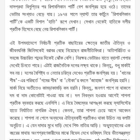
দাসপ্রথা বিলুপ্তির পর রিপাবলিকান পার্টি বেশ জনপ্রিয় হয়ে ওঠে। তাদের
ভোটার সংখ্যাও বেড়ে যায়। ১৯৭৪ সালে ন্যাস্ট তার কার্টুনে ‘রিপাবলিকান
পার্টি’কে একটি বিশাল ‘হাতি’ রূপে দেখান। সেখান থেকেই হাতিকে দলীয়
প্রতীক হিসেবে বেছে নেয় রিপাবলিকান পার্টি।
এই উপমহাদেশে নির্বাচনী প্রতীক বাছাইয়ের ক্ষেত্রে জাতীয় ঐতিহ্য ও
জীবনঘনিষ্ঠ জিনিসকেই বরাবর বেছে নিয়েছেন রাজনীতিবিদরা। অতিপরিচিত ও
সহজে উচ্চারিত শব্দের দিকেই ঝোঁক বেশি। নিরক্ষর ভোটারও যাতে ব্যালট পেপার
দেখেই চিনতে পারে। এটাই রাজনৈতিক দলের লক্ষ্য থাকে। কিন্তু, শুধু মার্কাই
সব নয়। দলের বৈশিষ্ট্য ও নেতার চরিত্র দেখেও প্রতীক জনপ্রিয় হয়। ‘ধানের
শীষ’-এর পরিবর্তে ‘গমের শীষ’ বা ‘নৌকা’র বদলে ‘জাহাজ’ জনপ্রিয় হয়নি।
মার্কা নিয়ে অতীতেও কামড়াকামড়ি কম হয়নি। কিন্তু, জনগণ পাশে না থাকলে
দম বা দাম কোনোটাই পাওয়া যায় না। দল নিবন্ধন হওয়ার আগেই শাপলা
প্রতীক ব্যবহার করছে এনসিপি। এ নিয়ে বৈষম্যের আশঙ্কা করছে ফ্যাসিস্টের
হাতে নির্যাতিত নাগরিক ঐক্য। কেননা, তারা শাপলা চেয়ে আগে আবেদন
করেছে। শাপলা না পেলে অন্যদের ঐতিহ্যবাহী প্রতীকও থাকা উচিত নয় বলাটা
অনুচিত। এ যেন দাদার মুখে দাড়ি দেখে শিশু নাতির আড়ি। অভ্যুত্থানের এক
বছরের মাথায় অংশগ্রহণকারীদের মাঝে বিভেদ দেখে ভবিষ্যৎ নিয়ে ভীতসন্ত্রস্ত