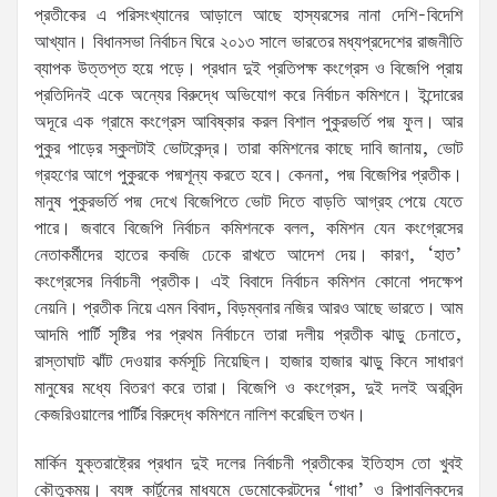
প্রতীকের এ পরিসংখ্যানের আড়ালে আছে হাস্যরসের নানা দেশি-বিদেশি
আখ্যান। বিধানসভা নির্বাচন ঘিরে ২০১৩ সালে ভারতের মধ্যপ্রদেশের রাজনীতি
ব্যাপক উত্তপ্ত হয়ে পড়ে। প্রধান দুই প্রতিপক্ষ কংগ্রেস ও বিজেপি প্রায়
প্রতিদিনই একে অন্যের বিরুদ্ধে অভিযোগ করে নির্বাচন কমিশনে। ইন্দোরের
অদূরে এক গ্রামে কংগ্রেস আবিষ্কার করল বিশাল পুকুরভর্তি পদ্ম ফুল। আর
পুকুর পাড়ের স্কুলটাই ভোটকেন্দ্র। তারা কমিশনের কাছে দাবি জানায়, ভোট
গ্রহণের আগে পুকুরকে পদ্মশূন্য করতে হবে। কেননা, পদ্ম বিজেপির প্রতীক।
মানুষ পুকুরভর্তি পদ্ম দেখে বিজেপিতে ভোট দিতে বাড়তি আগ্রহ পেয়ে যেতে
পারে। জবাবে বিজেপি নির্বাচন কমিশনকে বলল, কমিশন যেন কংগ্রেসের
নেতাকর্মীদের হাতের কবজি ঢেকে রাখতে আদেশ দেয়। কারণ, ‘হাত’
কংগ্রেসের নির্বাচনী প্রতীক। এই বিবাদে নির্বাচন কমিশন কোনো পদক্ষেপ
নেয়নি। প্রতীক নিয়ে এমন বিবাদ, বিড়ম্বনার নজির আরও আছে ভারতে। আম
আদমি পার্টি সৃষ্টির পর প্রথম নির্বাচনে তারা দলীয় প্রতীক ঝাড়ু চেনাতে,
রাস্তাঘাট ঝাঁট দেওয়ার কর্মসূচি নিয়েছিল। হাজার হাজার ঝাড়ু কিনে সাধারণ
মানুষের মধ্যে বিতরণ করে তারা। বিজেপি ও কংগ্রেস, দুই দলই অরবিন্দ
কেজরিওয়ালের পার্টির বিরুদ্ধে কমিশনে নালিশ করেছিল তখন।
মার্কিন যুক্তরাষ্ট্রের প্রধান দুই দলের নির্বাচনী প্রতীকের ইতিহাস তো খুবই
কৌতুকময়। ব্যঙ্গ কার্টুনের মাধ্যমে ডেমোক্রেটদের ‘গাধা’ ও রিপাবলিকদের