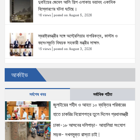
দুবাইয়ের জেবেল আলি শিল্প এলাকায় ভয়াবহ একাধিক
বিস্ফোরণের ঘটনা ঘটেছে।
16 views
|
posted on August 5, 2026
স্বরাষ্ট্রমন্ত্রীর সঙ্গে অস্ট্রেলিয়ার নাগরিকত্ব, কাস্টম ও
বহুসংস্কৃতি বিষয়ক সহকারী মন্ত্রীর সাক্ষাৎ
15 views
|
posted on August 3, 2026
ঢাকা-১৮ আসনের দলিপাড়া- আহালিয়া সংযোগ সড়ক-
আর্কাইভ
দখলমুক্ত রাস্তা চাই!
15 views
|
posted on August 6, 2026
সর্বশেষ খবর
সর্বাধিক পঠিত
জুলাইয়ের শহীদ ও আহত ১০ ব্যক্তির পরিবারের হাতে চাকরির
জুলাইয়ের শহীদ ও আহত ১০ ব্যক্তির পরিবারের
নিয়োগপত্র তুলে দিলেন প্রধানমন্ত্রী
হাতে চাকরির নিয়োগপত্র তুলে দিলেন প্রধানমন্ত্রী
15 views
|
posted on August 8, 2026
ঢাকা-১৮ আসনের দলিপাড়া- আহালিয়া সংযোগ
সড়ক- দখলমুক্ত রাস্তা চাই!
আইনশৃঙ্খলা পরিস্থিতি সম্পূর্ণ নিয়ন্ত্রণে রয়েছে: স্বরাষ্ট্রমন্ত্রী