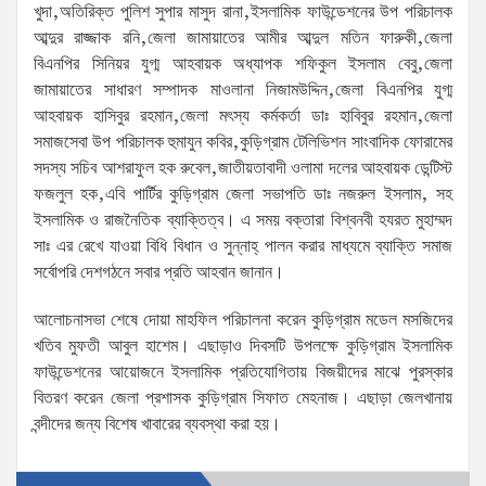
খুদা,অতিরিক্ত পুলিশ সুপার মাসুদ রানা,ইসলামিক ফাউন্ডেশনের উপ পরিচালক
আব্দুর রাজ্জাক রনি,জেলা জামায়াতের আমীর আব্দুল মতিন ফারুকী,জেলা
বিএনপির সিনিয়র যুগ্ম আহবায়ক অধ্যাপক শফিকুল ইসলাম বেবু,জেলা
জামায়াতের সাধারণ সম্পাদক মাওলানা নিজামউদ্দিন,জেলা বিএনপির যুগ্ম
আহবায়ক হাসিবুর রহমান,জেলা মৎস্য কর্মকর্তা ডাঃ হাবিবুর রহমান,জেলা
সমাজসেবা উপ পরিচালক হুমাযুন কবির,কুড়িগ্রাম টেলিভিশন সাংবাদিক ফোরামের
সদস্য সচিব আশরাফুল হক রুবেল,জাতীয়তাবাদী ওলামা দলের আহবায়ক ডেন্টিস্ট
ফজলুল হক,এবি পার্টির কুড়িগ্রাম জেলা সভাপতি ডাঃ নজরুল ইসলাম, সহ
ইসলামিক ও রাজনৈতিক ব্যাক্তিত্ব। এ সময় বক্তারা বিশ্বনবী হযরত মুহাম্মদ
সাঃ এর রেখে যাওয়া বিধি বিধান ও সুন্নাহ্ পালন করার মাধ্যমে ব্যাক্তি সমাজ
সর্বোপরি দেশগঠনে সবার প্রতি আহবান জানান।
আলোচনাসভা শেষে দোয়া মাহফিল পরিচালনা করেন কুড়িগ্রাম মডেল মসজিদের
খতিব মুফতী আবুল হাশেম। এছাড়াও দিবসটি উপলক্ষে কুড়িগ্রাম ইসলামিক
ফাউন্ডেশনের আয়োজনে ইসলামিক প্রতিযোগিতায় বিজয়ীদের মাঝে পুরস্কার
বিতরণ করেন জেলা প্রশাসক কুড়িগ্রাম সিফাত মেহনাজ। এছাড়া জেলখানায়
বন্দীদের জন্য বিশেষ খাবারের ব্যবস্থা করা হয়।