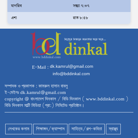
স্বরাষ্ট্রমন্ত্রী
মাগরিব
সন্ধ্যা ৭:৩৭
স্বরাষ্ট্রমন্ত্রীর সঙ্গে অস্ট্রেলিয়ার নাগরিকত্ব, কাস্টম
এশা
রাত ৮:৫৮
ও বহুসংস্কৃতি বিষয়ক সহকারী মন্ত্রীর সাক্ষাৎ
‘তরুণদের উৎসাহ দিলেন যুব ও ক্রীড়া প্রতিমন্ত্রী,
এলজিআরডি প্রতিমন্ত্রী, জনপ্রশাসন প্রতিমন্ত্রীসহ
বগুড়ার সংসদ সদস্যরা’
৬,০০০ (ছয় হাজার) পিস ইয়াবা ট্যাবলেট , নগদ
dk.kamrul@gmail.com
E-Mail :
টাকা সহ জন মাদক ব্যবসায়ীকে গ্রেফতার করেছে
info@bddinkal.com
র‌্যাব কুষ্টিয়া
সম্পাদক ও প্রকাশক : কামরুল হাসান বাবলু
উত্তরখানে ডিএনসিসি প্রশাসক মো. শফিকুল ও
ই-মেইলঃ dk.kamrul@gmail.com
ঢাকা-১৮ আসনের সংসদ সদস্য এস এম জাহাঙ্গীর
copyright @ বাংলাদেশ দিনকাল / বিডি দিনকাল ( www.bddinkal.com )
বিডি দিনকাল মাল্টি মিডিয়া (প্রা:) লিমিটেড প্রতিষ্ঠান।
হোসেনের উপর একদল দুস্কৃতিকারীদের হামলা
যৌতুক ও মাদকমুক্ত সমাজ গঠনে নিজের পরিবার
থেকেই পরিবর্তনের সূচনা করতে হবে: ভূমি ও পার্বত্য
লেখকের কলাম
শিক্ষাঙ্গন/ক্যাম্পাস
সাহিত্য/গল্প-কবিতা
স্বাস্থ্য
চট্টগ্রাম প্রতিমন্ত্রী