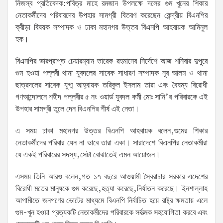
নিজস্ব প্রতিবেদক:পবিত্র মাহে রমজান উপলক্ষে দলের গুম খুনের শিকার
নেতাকর্মীদের পরিবারদের উপহার সামগ্রী বিতরণ করেছেন কেন্দ্রীয় বিএনপির
ক্রীড়া বিষয়ক সম্পাদক ও ঢাকা মহানগর উত্তর বিএনপি আহবায়ক আমিনুল
হক।
বিএনপির ভারপ্রাপ্ত চেয়ারম্যান তারেক রহমানের নির্দেশে আজ শনিবার দুপুরে
গুম হওয়া পল্লবী থানা যুবদলের সাবেক সাধারণ সম্পাদক নূর আলম ও থানা
ছাত্রদলের সাবেক যুগ্ম আহ্বায়ক তরিকুল ইসলাম তারা এবং বৈষম্য বিরোধী
গণআন্দোলনে শহীদ পল্লবীর ৫ নং ওয়ার্ড যুবদল কর্মী মোঃ সানি’র পরিবারকে এই
উপহার সামগ্রী তুলে দেন বিএনপির শীর্ষ এই নেতা।
এ সময় ঢাকা মহানগর উত্তর বিএনপি আহবায়ক বলেন,গুমের শিকার
নেতাকর্মীদের পরিবার যেন না ভাবে তারা একা। সারাদেশে বিএনপির নেতাকর্মীরা
যে একই পরিবারের সদস্য,সেটা বোঝাতেই এমন আয়োজন।
এসময় তিনি আরও বলেন,গত ১৭ বছরে আওয়ামী স্বৈরাচার সরকার এদেশের
বিরোধী মতের মানুষকে গুম করেছে,হত্যা করেছে,নির্যাতন করেছে। ইনশাল্লাহ
আগামীতে জনগণের ভোটের মাধ্যমে বিএনপি নির্বাচিত হয়ে রাষ্ট্র ক্ষমতায় এলে
গুম-খুন হওয়া প্রত্যকটি নেতাকর্মীদের পরিবারকে সর্বাত্মক সহযোগিতা করবে এবং