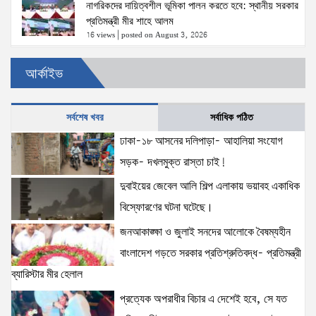
নাগরিকদের দায়িত্বশীল ভূমিকা পালন করতে হবে: স্থানীয় সরকার
প্রতিমন্ত্রী মীর শাহে আলম
16 views
|
posted on August 3, 2026
আর্কাইভ
‘তরুণদের উৎসাহ দিলেন যুব ও ক্রীড়া প্রতিমন্ত্রী, এলজিআরডি
প্রতিমন্ত্রী, জনপ্রশাসন প্রতিমন্ত্রীসহ বগুড়ার সংসদ সদস্যরা’
14 views
|
posted on August 2, 2026
সর্বশেষ খবর
সর্বাধিক পঠিত
ঢাকা-১৮ আসনের দলিপাড়া- আহালিয়া সংযোগ
স্বরাষ্ট্রমন্ত্রীর সঙ্গে অস্ট্রেলিয়ার নাগরিকত্ব, কাস্টম ও
সড়ক- দখলমুক্ত রাস্তা চাই!
বহুসংস্কৃতি বিষয়ক সহকারী মন্ত্রীর সাক্ষাৎ
14 views
|
posted on August 3, 2026
দুবাইয়ের জেবেল আলি শিল্প এলাকায় ভয়াবহ একাধিক
বিস্ফোরণের ঘটনা ঘটেছে।
ঢাকা-১৮ আসনের দলিপাড়া- আহালিয়া সংযোগ সড়ক-
জনআকাঙ্ক্ষা ও জুলাই সনদের আলোকে বৈষম্যহীন
দখলমুক্ত রাস্তা চাই!
বাংলাদেশ গড়তে সরকার প্রতিশ্রুতিবদ্ধ- প্রতিমন্ত্রী
14 views
|
posted on August 6, 2026
ব্যারিস্টার মীর হেলাল
প্রত্যেক অপরাধীর বিচার এ দেশেই হবে, সে যত
দুবাইয়ের জেবেল আলি শিল্প এলাকায় ভয়াবহ একাধিক
বিস্ফোরণের ঘটনা ঘটেছে।