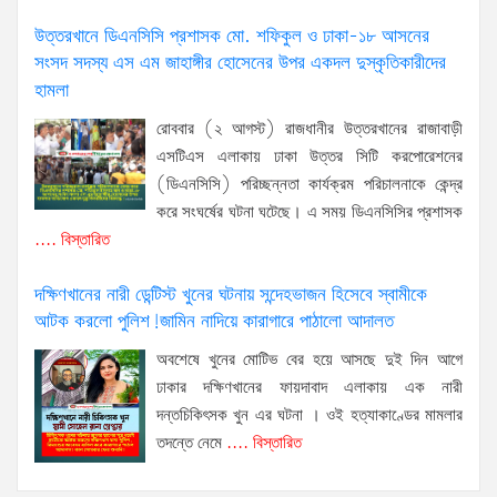
উত্তরখানে ডিএনসিসি প্রশাসক মো. শফিকুল ও ঢাকা-১৮ আসনের
সংসদ সদস্য এস এম জাহাঙ্গীর হোসেনের উপর একদল দুস্কৃতিকারীদের
হামলা
রোববার (২ আগস্ট) রাজধানীর উত্তরখানের রাজাবাড়ী
এসটিএস এলাকায় ঢাকা উত্তর সিটি করপোরেশনের
(ডিএনসিসি) পরিচ্ছন্নতা কার্যক্রম পরিচালনাকে কেন্দ্র
করে সংঘর্ষের ঘটনা ঘটেছে। এ সময় ডিএনসিসির প্রশাসক
.... বিস্তারিত
দক্ষিণখানের নারী ডেন্টিস্ট খুনের ঘটনায় সন্দেহভাজন হিসেবে স্বামীকে
আটক করলো পুলিশ!জামিন নাদিয়ে কারাগারে পাঠালো আদালত
অবশেষে খুনের মোটিভ বের হয়ে আসছে দুই দিন আগে
ঢাকার দক্ষিণখানের ফায়দাবাদ এলাকায় এক নারী
দন্তচিকিৎসক খুন এর ঘটনা । ওই হত্যাকাণ্ডের মামলার
তদন্তে নেমে
.... বিস্তারিত