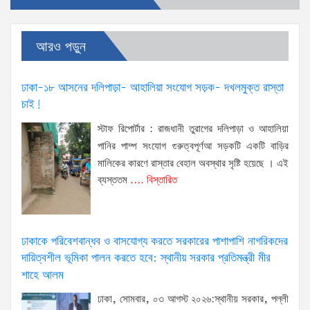
আরও পড়ুন
ঢাকা-১৮ আসনের দলিপাড়া- আহালিয়া সংযোগ সড়ক- দখলমুক্ত রাস্তা
চাই!
স্টাফ রিপোর্টার : রাজধানী তুরাগের দলিপাড়া ও আহালিয়া
পানির পাম্প সংযোগ গুরুত্বপূর্ণআ সড়কটি একটি বাড়ির
মালিকের কারণে রাস্তার বেহাল অবস্থার সৃষ্টি হয়েছে । এই
ব্যস্ততম
.... বিস্তারিত
ঢাকাকে পরিবেশবান্ধব ও বাসযোগ্য করতে সরকারের পাশাপাশি নাগরিকদের
দায়িত্বশীল ভূমিকা পালন করতে হবে: স্থানীয় সরকার প্রতিমন্ত্রী মীর
শাহে আলম
ঢাকা, সোমবার, ০৩ আগস্ট ২০২৬:স্থানীয় সরকার, পল্লী