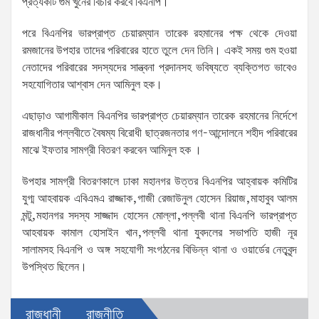
প্রত্যকটি গুম খুনের বিচার করবে বিএনপি।
পরে বিএনপির ভারপ্রাপ্ত চেয়ারম্যান তারেক রহমানের পক্ষ থেকে দেওয়া
রমজানের উপহার তাদের পরিবারের হাতে তুলে দেন তিনি। একই সময় গুম হওয়া
নেতাদের পরিবারের সদস্যদের সান্ত্বনা প্রদানসহ ভবিষ্যতে ব্যক্তিগত ভাবেও
সহযোগিতার আশ্বাস দেন আমিনুল হক।
এছাড়াও আগামীকাল বিএনপির ভারপ্রাপ্ত চেয়ারম্যান তারেক রহমানের নির্দেশে
রাজধানীর পল্লবীতে বৈষম্য বিরোধী ছাত্রজনতার গণ-আন্দোলনে শহীদ পরিবারের
মাঝে ইফতার সামগ্রী বিতরণ করবেন আমিনুল হক ।
উপহার সামগ্রী বিতরণকালে ঢাকা মহানগর উত্তর বিএনপির আহ্বায়ক কমিটির
যুগ্ম আহবায়ক এবিএমএ রাজ্জাক,গাজী রেজাউনুল হোসেন রিয়াজ,মাহাবুব আলম
মন্টু,মহানগর সদস্য সাজ্জাদ হোসেন মোল্লা,পল্লবী থানা বিএনপি ভারপ্রাপ্ত
আহবায়ক কামাল হোসাইন খান,পল্লবী থানা যুবদলের সভাপতি হাজী নূর
সালামসহ বিএনপি ও অঙ্গ সহযোগী সংগঠনের বিভিন্ন থানা ও ওয়ার্ডের নেতৃবৃন্দ
উপস্থিত ছিলেন।
রাজধানী
রাজনীতি