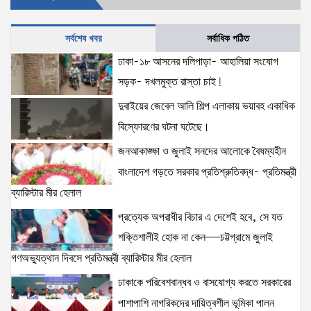
18 views
|
posted on August 1, 2026
সর্বশেষ খবর
সর্বাধিক পঠিত
ঢাকা-১৮ আসনের দলিপাড়া- আহালিয়া সংযোগ
দক্ষিণখানে সেই নারী চিকিৎসককে খুনের মামলায় গ্রেপ্তার তার
স্বামী সোহেল রানার দুই দিনের রিমান্ড আদালত
সড়ক- দখলমুক্ত রাস্তা চাই!
16 views
|
posted on August 3, 2026
দুবাইয়ের জেবেল আলি শিল্প এলাকায় ভয়াবহ একাধিক
বিস্ফোরণের ঘটনা ঘটেছে।
প্রধানমন্ত্রীর সঙ্গে মার্কিন বিশেষ দূতের বৈঠক: তারেক রহমানের
জনআকাঙ্ক্ষা ও জুলাই সনদের আলোকে বৈষম্যহীন
নেতৃত্ব ও বাংলাদেশের স্থিতিশীলতায় দৃঢ় আত্মবিশ্বাস
যুক্তরাষ্ট্রের: মাহ্দী আমিন
বাংলাদেশ গড়তে সরকার প্রতিশ্রুতিবদ্ধ- প্রতিমন্ত্রী
15 views
|
posted on August 1, 2026
ব্যারিস্টার মীর হেলাল
প্রত্যেক অপরাধীর বিচার এ দেশেই হবে, সে যত
ঢাকাকে পরিবেশবান্ধব ও বাসযোগ্য করতে সরকারের পাশাপাশি
নাগরিকদের দায়িত্বশীল ভূমিকা পালন করতে হবে: স্থানীয় সরকার
শক্তিশালীই হোক না কেন—চট্টগ্রামে জুলাই
প্রতিমন্ত্রী মীর শাহে আলম
গণঅভ্যুত্থান দিবসে প্রতিমন্ত্রী ব্যারিস্টার মীর হেলাল
15 views
|
posted on August 3, 2026
ঢাকাকে পরিবেশবান্ধব ও বাসযোগ্য করতে সরকারের
ঢাকা-১৮ আসনের দলিপাড়া- আহালিয়া সংযোগ সড়ক-
পাশাপাশি নাগরিকদের দায়িত্বশীল ভূমিকা পালন