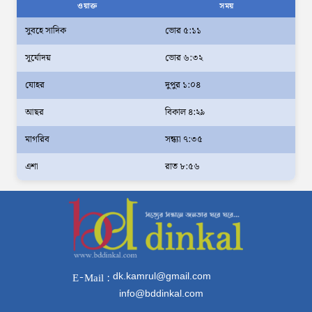
ওয়াক্ত
সময়
করতে হবে: স্থানীয় সরকার প্রতিমন্ত্রী মীর শাহে আলম
সুবহে সাদিক
ভোর ৫:১১
আমরা মালিক নই, দেশের ১৮ কোটি জনগণের
সূর্যোদয়
ভোর ৬:৩২
সেবক: ভূমি প্রতিমন্ত্রী ব্যারিস্টার মীর হেলাল
অহেতুক প্রকল্প নয়, পাহাড়িদের জীবনমান উন্নয়নে
যোহর
দুপুর ১:০৪
বাস্তবভিত্তিক কার্যকর উদ্যোগ নেয়ার আহ্বান
আছর
বিকাল ৪:২৯
পার্বত্য প্রতিমন্ত্রীর
মাগরিব
সন্ধ্যা ৭:৩৫
দক্ষিণখানে সেই নারী চিকিৎসককে খুনের মামলায়
এশা
রাত ৮:৫৬
গ্রেপ্তার তার স্বামী সোহেল রানার দুই দিনের রিমান্ড
আদালত
আইনশৃঙ্খলা পরিস্থিতি সম্পূর্ণ নিয়ন্ত্রণে রয়েছে:
স্বরাষ্ট্রমন্ত্রী
স্বরাষ্ট্রমন্ত্রীর সঙ্গে অস্ট্রেলিয়ার নাগরিকত্ব, কাস্টম
dk.kamrul@gmail.com
E-Mail :
ও বহুসংস্কৃতি বিষয়ক সহকারী মন্ত্রীর সাক্ষাৎ
info@bddinkal.com
‘তরুণদের উৎসাহ দিলেন যুব ও ক্রীড়া প্রতিমন্ত্রী,