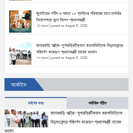
জুলাইয়ের শহীদ ও আহত ১০ ব্যক্তির পরিবারের হাতে চাকরির
নিয়োগপত্র তুলে দিলেন প্রধানমন্ত্রী
15 views
|
posted on August 8, 2026
মাতারবাড়ি আল্ট্রা-সুপারক্রিটিক্যাল কয়লাভিত্তিক বিদ্যুৎকেন্দ্র
পরিদর্শন করেছেন প্রধানমন্ত্রী তারেক রহমান
14 views
|
posted on August 9, 2026
প্রত্যেক অপরাধীর বিচার এ দেশেই হবে, সে যত শক্তিশালীই
আর্কাইভ
হোক না কেন—চট্টগ্রামে জুলাই গণঅভ্যুত্থান দিবসে প্রতিমন্ত্রী
ব্যারিস্টার মীর হেলাল
6 views
|
posted on August 5, 2026
সর্বশেষ খবর
সর্বাধিক পঠিত
জনআকাঙ্ক্ষা ও জুলাই সনদের আলোকে বৈষম্যহীন বাংলাদেশ
মাতারবাড়ি আল্ট্রা-সুপারক্রিটিক্যাল কয়লাভিত্তিক
গড়তে সরকার প্রতিশ্রুতিবদ্ধ- প্রতিমন্ত্রী ব্যারিস্টার মীর হেলাল
বিদ্যুৎকেন্দ্র পরিদর্শন করেছেন প্রধানমন্ত্রী তারেক
6 views
|
posted on August 5, 2026
রহমান