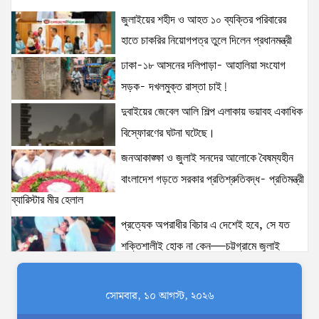
জুলাইয়ের শহীদ ও আহত ১০ ব্যক্তির পরিবারের
হাতে চাকরির নিয়োগপত্র তুলে দিলেন প্রধানমন্ত্রী
ঢাকা-১৮ আসনের দলিপাড়া- আহালিয়া সংযোগ
সড়ক- দখলমুক্ত রাস্তা চাই!
দুবাইয়ের জেবেল আলি শিল্প এলাকায় ভয়াবহ একাধিক
বিস্ফোরণের ঘটনা ঘটেছে।
জনআকাঙ্ক্ষা ও জুলাই সনদের আলোকে বৈষম্যহীন
বাংলাদেশ গড়তে সরকার প্রতিশ্রুতিবদ্ধ- প্রতিমন্ত্রী
ব্যারিস্টার মীর হেলাল
প্রত্যেক অপরাধীর বিচার এ দেশেই হবে, সে যত
শক্তিশালীই হোক না কেন—চট্টগ্রামে জুলাই
গণঅভ্যুত্থান দিবসে প্রতিমন্ত্রী ব্যারিস্টার মীর হেলাল
ঢাকাকে পরিবেশবান্ধব ও বাসযোগ্য করতে সরকারের
সোমবার, ১০ আগস্ট, ২০২৬
পাশাপাশি নাগরিকদের দায়িত্বশীল ভূমিকা পালন