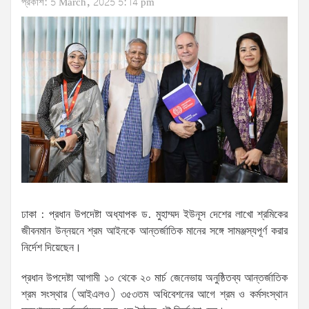
প্রকাশ: 5 March, 2025 5:14 pm
ঢাকা : প্রধান উপদেষ্টা অধ্যাপক ড. মুহাম্মদ ইউনূস দেশের লাখো শ্রমিকের
জীবনমান উন্নয়নে শ্রম আইনকে আন্তর্জাতিক মানের সঙ্গে সামঞ্জস্যপূর্ণ করার
নির্দেশ দিয়েছেন।
প্রধান উপদেষ্টা আগামী ১০ থেকে ২০ মার্চ জেনেভায় অনুষ্ঠিতব্য আন্তর্জাতিক
শ্রম সংস্থার (আইএলও) ৩৫৩তম অধিবেশনের আগে শ্রম ও কর্মসংস্থান