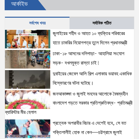
আর্কাইভ
দখলমুক্ত রাস্তা চাই!
15 views
|
posted on August 6, 2026
সর্বশেষ খবর
সর্বাধিক পঠিত
জুলাইয়ের শহীদ ও আহত ১০ ব্যক্তির পরিবারের হাতে চাকরির
জুলাইয়ের শহীদ ও আহত ১০ ব্যক্তির পরিবারের
নিয়োগপত্র তুলে দিলেন প্রধানমন্ত্রী
হাতে চাকরির নিয়োগপত্র তুলে দিলেন প্রধানমন্ত্রী
15 views
|
posted on August 8, 2026
ঢাকা-১৮ আসনের দলিপাড়া- আহালিয়া সংযোগ
সড়ক- দখলমুক্ত রাস্তা চাই!
আইনশৃঙ্খলা পরিস্থিতি সম্পূর্ণ নিয়ন্ত্রণে রয়েছে: স্বরাষ্ট্রমন্ত্রী
12 views
|
posted on August 3, 2026
দুবাইয়ের জেবেল আলি শিল্প এলাকায় ভয়াবহ একাধিক
বিস্ফোরণের ঘটনা ঘটেছে।
জনআকাঙ্ক্ষা ও জুলাই সনদের আলোকে বৈষম্যহীন
অহেতুক প্রকল্প নয়, পাহাড়িদের জীবনমান উন্নয়নে
বাংলাদেশ গড়তে সরকার প্রতিশ্রুতিবদ্ধ- প্রতিমন্ত্রী
বাস্তবভিত্তিক কার্যকর উদ্যোগ নেয়ার আহ্বান পার্বত্য
ব্যারিস্টার মীর হেলাল
প্রতিমন্ত্রীর
8 views
|
posted on August 3, 2026
প্রত্যেক অপরাধীর বিচার এ দেশেই হবে, সে যত
শক্তিশালীই হোক না কেন—চট্টগ্রামে জুলাই
আমরা মালিক নই, দেশের ১৮ কোটি জনগণের সেবক: ভূমি