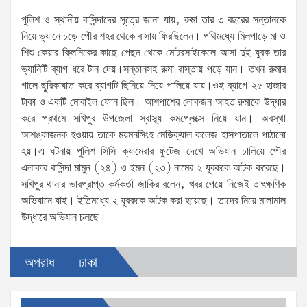
পুলিশ ও স্থানীয় বাসিন্দাদের সূত্রে জানা যায়, রুমা তার ৩ বছরের সন্তানকে
নিয়ে ভ্যানে চড়ে পৌর শহর থেকে বাসায় ফিরছিলেন। পথিমধে্য মিলপাড়ে মা ও
শিশু কেয়ার ক্লিনিকের কাছে পেছন থেকে মোটরসাইকেলে আসা দুই যুবক তার
ভ্যানিটি ব্যাগ ধরে টান দেয়।সন্তানসহ রুমা রাস্তায় পড়ে যান। তখন রুমার
গালে ছুরিকাঘাত করে ব্যাগটি ছিনিয়ে নিয়ে পালিয়ে যায়।ওই ব্যাগে ২৫ হাজার
টাকা ও একটি মোবাইল ফোন ছিল। আশপাশের লোকজন আহত রুমাকে উদ্ধার
করে প্রথমে সখিপুর উপজেলা স্বাস্থ্য কমপ্লেক্সে নিয়ে যান। অবস্থা
আশঙ্কাজনক হওয়ায় তাকে ময়মনসিংহ মেডিক্যাল কলেজ হাসপাতালে পাঠানো
হয়।এ ঘটনায় পুলিশ সিসি ক্যামেরার ফুটেজ দেখে অভিযান চালিয়ে পৌর
এলাকার বাসিন্দা মামুন (২৪) ও ইমন (২৩) নামের ২ যুবককে আটক করেছে।
সখিপুর থানার ভারপ্রাপ্ত কর্মকর্তা জাকির বলেন, খবর পেয়ে নিজেই তাৎক্ষণিক
অভিযানে যাই। ইতিমধ্যে ২ যুবককে আটক করা হয়েছে। তাদের নিয়ে মালামাল
উদ্ধারে অভিযান চলছে।
অপরাধ
ঢাকা