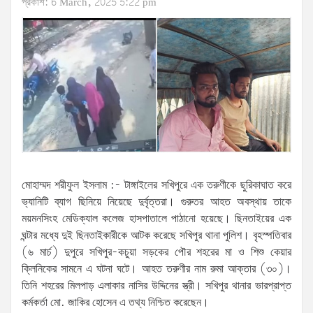
প্রকাশ: 6 March, 2025 5:22 pm
মোহাম্মদ শরীফুল ইসলাম :- টাঙ্গাইলের সখিপুরে এক তরুণীকে ছুরিকাঘাত করে
ভ্যানিটি ব্যাগ ছিনিয়ে নিয়েছে দুর্বৃত্তরা। গুরুতর আহত অবস্থায় তাকে
ময়মনসিংহ মেডিক্যাল কলেজ হাসপাতালে পাঠানো হয়েছে। ছিনতাইয়ের এক
ঘন্টার মধ্যে দুই ছিনতাইকারীকে আটক করেছে সখিপুর থানা পুলিশ। বৃহস্পতিবার
(৬ মার্চ) দুপুরে সখিপুর-কচুয়া সড়কের পৌর শহরের মা ও শিশু কেয়ার
ক্লিনিকের সামনে এ ঘটনা ঘটে। আহত তরুণীর নাম রুমা আক্তার (৩০)।
তিনি শহরের মিলপাড় এলাকার নাসির উদ্দিনের স্ত্রী। সখিপুর থানার ভারপ্রাপ্ত
কর্মকর্তা মো. জাকির হোসেন এ তথ্য নিশ্চিত করেছেন।