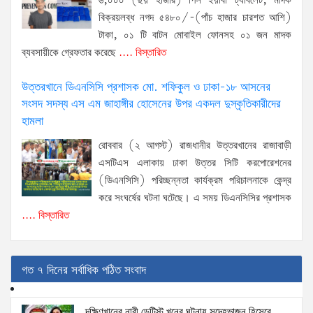
৬,০০০ (ছয় হাজার) পিস ইয়াবা ট্যাবলেট, মাদক
বিক্রয়লব্ধ নগদ ৫৪৮০/-(পাঁচ হাজার চারশত আশি)
টাকা, ০১ টি বাটন মোবাইল ফোনসহ ০১ জন মাদক
ব্যবসায়ীকে গ্রেফতার করেছে
.... বিস্তারিত
উত্তরখানে ডিএনসিসি প্রশাসক মো. শফিকুল ও ঢাকা-১৮ আসনের
সংসদ সদস্য এস এম জাহাঙ্গীর হোসেনের উপর একদল দুস্কৃতিকারীদের
হামলা
রোববার (২ আগস্ট) রাজধানীর উত্তরখানের রাজাবাড়ী
এসটিএস এলাকায় ঢাকা উত্তর সিটি করপোরেশনের
(ডিএনসিসি) পরিচ্ছন্নতা কার্যক্রম পরিচালনাকে কেন্দ্র
করে সংঘর্ষের ঘটনা ঘটেছে। এ সময় ডিএনসিসির প্রশাসক
.... বিস্তারিত
গত ৭ দিনের সর্বাধিক পঠিত সংবাদ
দক্ষিণখানের নারী ডেন্টিস্ট খুনের ঘটনায় সন্দেহভাজন হিসেবে