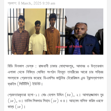
প্রকাশ: 8 March, 2025 9:39 am
বিডি দিনকাল ডেস্ক : রাজধানী ঢাকার মোহাম্মদপুর, আদাবর ও উত্তরখান
এলাকা থেকে নিষিদ্ধ ঘোষিত সংগঠন হিযবুত তাহরীরের আরো চার সক্রিয়
সদস্যকে গ্রেফতার করেছে ডিএমপির কাউন্টার টেরোরিজম এন্ড ট্রান্সন্যাশনাল
ক্রাইম (সিটিটিসি) ইউনিট।
গ্রেফতারকৃতরা হলো-১। মোঃ হেলাল উদ্দিন (৪৫), ২। আসাদুজ্জামান নুর
(১৮), ৩। তানিম সিকদার সিহাব (১৮) ও ৪। আহমেদ নাসিফ করিম ওরফে
কাব্য (১৮)।