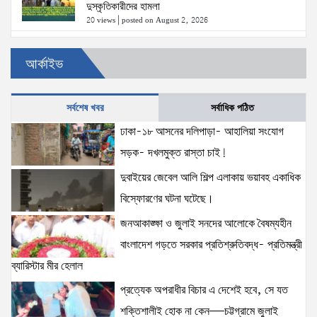
দুস্কৃতিকারীদের হামলা
20 views
|
posted on August 2, 2026
৫ আগস্টের স্মরণসভা সফল করতে প্রস্তুতি সভা অনুষ্ঠিত
আর্কাইভ
18 views
|
posted on August 1, 2026
সর্বশেষ খবর
সর্বাধিক পঠিত
ঢাকা-১৮ আসনের দলিপাড়া- আহালিয়া সংযোগ
দক্ষিণখানে সেই নারী চিকিৎসককে খুনের মামলায় গ্রেপ্তার তার
স্বামী সোহেল রানার দুই দিনের রিমান্ড আদালত
সড়ক- দখলমুক্ত রাস্তা চাই!
16 views
|
posted on August 3, 2026
দুবাইয়ের জেবেল আলি শিল্প এলাকায় ভয়াবহ একাধিক
বিস্ফোরণের ঘটনা ঘটেছে।
প্রধানমন্ত্রীর সঙ্গে মার্কিন বিশেষ দূতের বৈঠক: তারেক রহমানের
জনআকাঙ্ক্ষা ও জুলাই সনদের আলোকে বৈষম্যহীন
নেতৃত্ব ও বাংলাদেশের স্থিতিশীলতায় দৃঢ় আত্মবিশ্বাস
যুক্তরাষ্ট্রের: মাহ্দী আমিন
বাংলাদেশ গড়তে সরকার প্রতিশ্রুতিবদ্ধ- প্রতিমন্ত্রী
15 views
|
posted on August 1, 2026
ব্যারিস্টার মীর হেলাল
প্রত্যেক অপরাধীর বিচার এ দেশেই হবে, সে যত
ঢাকাকে পরিবেশবান্ধব ও বাসযোগ্য করতে সরকারের পাশাপাশি
নাগরিকদের দায়িত্বশীল ভূমিকা পালন করতে হবে: স্থানীয় সরকার
শক্তিশালীই হোক না কেন—চট্টগ্রামে জুলাই