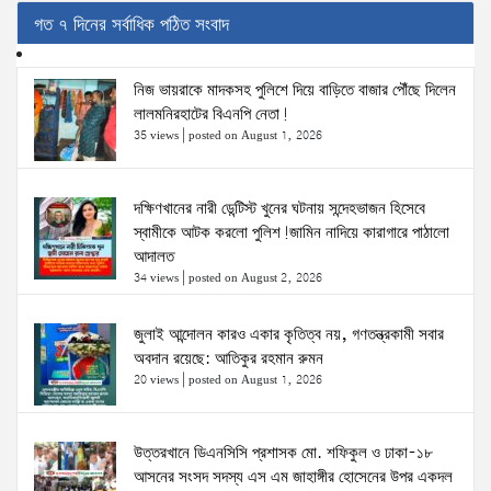
গত ৭ দিনের সর্বাধিক পঠিত সংবাদ
নিজ ভায়রাকে মাদকসহ পুলিশে দিয়ে বাড়িতে বাজার পৌঁছে দিলেন
লালমনিরহাটের বিএনপি নেতা!
35 views
|
posted on August 1, 2026
দক্ষিণখানের নারী ডেন্টিস্ট খুনের ঘটনায় সন্দেহভাজন হিসেবে
স্বামীকে আটক করলো পুলিশ!জামিন নাদিয়ে কারাগারে পাঠালো
আদালত
34 views
|
posted on August 2, 2026
জুলাই আন্দোলন কারও একার কৃতিত্ব নয়, গণতন্ত্রকামী সবার
অবদান রয়েছে: আতিকুর রহমান রুমন
20 views
|
posted on August 1, 2026
উত্তরখানে ডিএনসিসি প্রশাসক মো. শফিকুল ও ঢাকা-১৮
আসনের সংসদ সদস্য এস এম জাহাঙ্গীর হোসেনের উপর একদল