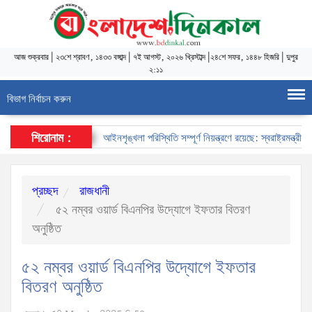
আজ
শুক্রবার
|
২৩শে শ্রাবণ, ১৪৩৩ বঙ্গাব্দ
|
৭ই আগস্ট, ২০২৬ খ্রিস্টাব্দ
|
২৪শে সফর, ১৪৪৮ হিজরি
|
দুপুর
২:১১
বিভাগ নির্বাচন করুন
শিরোনাম :
আইনশৃঙ্খলা পরিস্থিতি সম্পূর্ণ নিয়ন্ত্রণে রয়েছে: স্বরাষ্ট্রমন্ত্রী
স
প্রচ্ছদ
রাজধানী
৫২ নম্বর ওয়ার্ড বিএনপির উদ্যোগে ইফতার বিতরণ
অনুষ্ঠিত
৫২ নম্বর ওয়ার্ড বিএনপির উদ্যোগে ইফতার
বিতরণ অনুষ্ঠিত