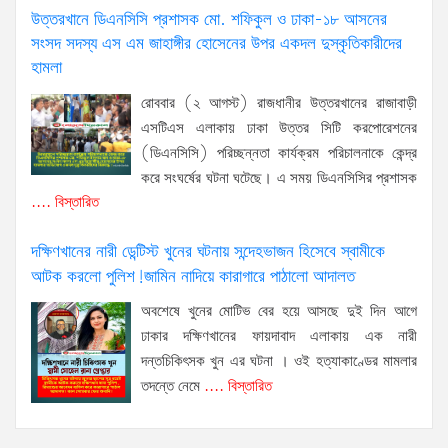
উত্তরখানে ডিএনসিসি প্রশাসক মো. শফিকুল ও ঢাকা-১৮ আসনের
সংসদ সদস্য এস এম জাহাঙ্গীর হোসেনের উপর একদল দুস্কৃতিকারীদের
হামলা
রোববার (২ আগস্ট) রাজধানীর উত্তরখানের রাজাবাড়ী
এসটিএস এলাকায় ঢাকা উত্তর সিটি করপোরেশনের
(ডিএনসিসি) পরিচ্ছন্নতা কার্যক্রম পরিচালনাকে কেন্দ্র
করে সংঘর্ষের ঘটনা ঘটেছে। এ সময় ডিএনসিসির প্রশাসক
.... বিস্তারিত
দক্ষিণখানের নারী ডেন্টিস্ট খুনের ঘটনায় সন্দেহভাজন হিসেবে স্বামীকে
আটক করলো পুলিশ!জামিন নাদিয়ে কারাগারে পাঠালো আদালত
অবশেষে খুনের মোটিভ বের হয়ে আসছে দুই দিন আগে
ঢাকার দক্ষিণখানের ফায়দাবাদ এলাকায় এক নারী
দন্তচিকিৎসক খুন এর ঘটনা । ওই হত্যাকাণ্ডের মামলার
তদন্তে নেমে
.... বিস্তারিত