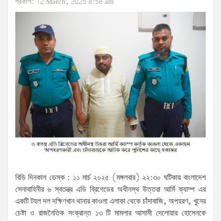
প্রকাশ: 12 March, 2025 8:58 am
বিডি দিনকাল ডেস্ক : ১১ মার্চ ২০২৫ (মঙ্গলবার) ২২:৩০ ঘটিকায় বাংলাদেশ
সেনাবাহিনীর ৬ স্বতন্ত্র এডি ব্রিগেডের অধীনস্থ উত্তরা আর্মি ক্যাম্প এর
একটি টহল দল দক্ষিণখান থানার কাওলা এলাকা থেকে চাঁদাবাজি, অপহরণ, খুনের
চেষ্টা ও রাজনৈতিক সংক্রান্ত ১৩ টি মামলার আসামী দেলোয়ার হোসেনকে