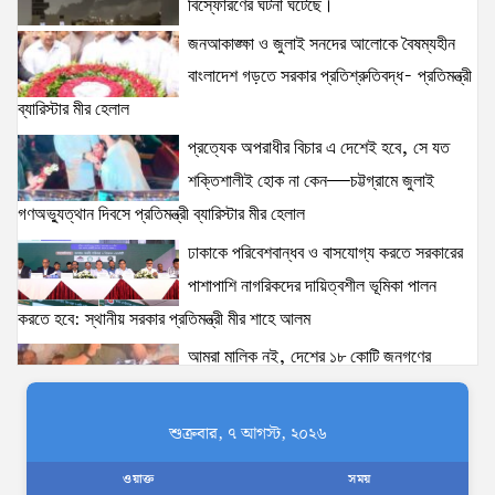
বিস্ফোরণের ঘটনা ঘটেছে।
প্রধানমন্ত্রীর সঙ্গে মার্কিন বিশেষ দূতের বৈঠক: তারেক রহমানের
জনআকাঙ্ক্ষা ও জুলাই সনদের আলোকে বৈষম্যহীন
নেতৃত্ব ও বাংলাদেশের স্থিতিশীলতায় দৃঢ় আত্মবিশ্বাস
যুক্তরাষ্ট্রের: মাহ্দী আমিন
বাংলাদেশ গড়তে সরকার প্রতিশ্রুতিবদ্ধ- প্রতিমন্ত্রী
15 views
|
posted on August 1, 2026
ব্যারিস্টার মীর হেলাল
প্রত্যেক অপরাধীর বিচার এ দেশেই হবে, সে যত
ঢাকাকে পরিবেশবান্ধব ও বাসযোগ্য করতে সরকারের পাশাপাশি
নাগরিকদের দায়িত্বশীল ভূমিকা পালন করতে হবে: স্থানীয় সরকার
শক্তিশালীই হোক না কেন—চট্টগ্রামে জুলাই
প্রতিমন্ত্রী মীর শাহে আলম
গণঅভ্যুত্থান দিবসে প্রতিমন্ত্রী ব্যারিস্টার মীর হেলাল
15 views
|
posted on August 3, 2026
ঢাকাকে পরিবেশবান্ধব ও বাসযোগ্য করতে সরকারের
‘তরুণদের উৎসাহ দিলেন যুব ও ক্রীড়া প্রতিমন্ত্রী, এলজিআরডি
পাশাপাশি নাগরিকদের দায়িত্বশীল ভূমিকা পালন
প্রতিমন্ত্রী, জনপ্রশাসন প্রতিমন্ত্রীসহ বগুড়ার সংসদ সদস্যরা’
করতে হবে: স্থানীয় সরকার প্রতিমন্ত্রী মীর শাহে আলম
14 views
|
posted on August 2, 2026
আমরা মালিক নই, দেশের ১৮ কোটি জনগণের
সেবক: ভূমি প্রতিমন্ত্রী ব্যারিস্টার মীর হেলাল
ঢাকা-১৮ আসনের দলিপাড়া- আহালিয়া সংযোগ সড়ক-
দখলমুক্ত রাস্তা চাই!
অহেতুক প্রকল্প নয়, পাহাড়িদের জীবনমান উন্নয়নে
শুক্রবার, ৭ আগস্ট, ২০২৬
14 views
|
posted on August 6, 2026
বাস্তবভিত্তিক কার্যকর উদ্যোগ নেয়ার আহ্বান
ওয়াক্ত
সময়