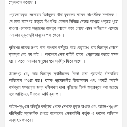
গ্রেফতার করেছে ।
গ্রেফতারকৃত দেলোয়ার বিমানবন্দর থানা যুবদলের সাবেক সাংগঠনিক সম্পাদক ।
সে ঢাকা মহানগর উত্তর বিএনপির একজন সিনিয়র নেতার আশ্রয় পশ্রয়ে পুরো
কাওলা এলাকায় সন্ত্রাসের রাজত্ব কায়েম করে চলছে এমন অভিযোগ এসেছে
এলাকার ভুক্তভুগি মানুষের পক্ষ থেকে ।
পুলিশের নাকের ডগায় নানা অপরাধ কর্মকান্ড করে বেড়ালেও তার বিরুদ্ধে কোনো
ব্যবস্থা নেয় হয় নাই । অবশেষে সেনা বাহিনী তাকে গ্রেফতার করতে সক্ষম
হয় । এতে এলাকার মানুষের মনে স্বস্তি ফিরে আসে ।
উল্লেখ্য যে, তার বিরুদ্ধে স্থানীয়দের নিকট হতে প্রায়শই চাঁদাবাজির
অভিযোগ পাওয়া যায়। তাকে প্রয়োজনীয় জিজ্ঞাসাবাদ এবং পরবর্তী আইনি
কার্যক্রম সম্পন্নের জন্য দক্ষিণখান থানা পুলিশের নিকট হস্তান্তর করা হয়েছে
বলে জানিয়েছে উত্তরা আর্মি ক্যাম্প।
আইন-শৃঙ্খলা বহির্ভূত কর্মকান্ড থেকে দেশকে মুক্ত রাখতে এবং আইন-শৃঙ্খলা
পরিস্থিতি স্বাভাবিক রাখতে বাংলাদেশ সেনাবাহিনী কর্তৃক এ ধরনের অভিযান
অব্যাহত থাকবে।