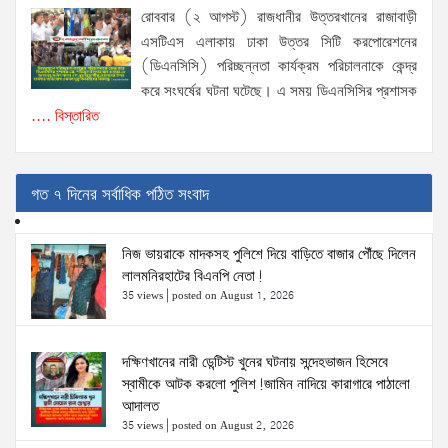
রোববার (২ আগস্ট) রাজধানীর উত্তরখানের রাজাবাড়ী
এসটিএস এলাকায় ঢাকা উত্তর সিটি করপোরেশনের
(ডিএনসিসি) পরিচ্ছন্নতা কার্যক্রম পরিচালনাকে কেন্দ্র
করে সংঘর্ষের ঘটনা ঘটেছে। এ সময় ডিএনসিসির প্রশাসক
.... বিস্তারিত
গত ৭ দিনের সর্বাধিক পঠিত সংবাদ
নিজ ভায়রাকে মাদকসহ পুলিশে দিয়ে বাড়িতে বাজার পৌঁছে দিলেন
লালমনিরহাটের বিএনপি নেতা!
35 views
|
posted on August 1, 2026
দক্ষিণখানের নারী ডেন্টিস্ট খুনের ঘটনায় সন্দেহভাজন হিসেবে
স্বামীকে আটক করলো পুলিশ!জামিন নাদিয়ে কারাগারে পাঠালো
আদালত
35 views
|
posted on August 2, 2026