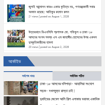
জুলাই আন্দোলন কারও একার কৃতিত্ব নয়, গণতন্ত্রকামী সবার
অবদান রয়েছে: আতিকুর রহমান রুমন
21 views
|
posted on August 1, 2026
উত্তরখানে ডিএনসিসি প্রশাসক মো. শফিকুল ও ঢাকা-১৮
আসনের সংসদ সদস্য এস এম জাহাঙ্গীর হোসেনের উপর একদল
দুস্কৃতিকারীদের হামলা
20 views
|
posted on August 2, 2026
৫ আগস্টের স্মরণসভা সফল করতে প্রস্তুতি সভা অনুষ্ঠিত
আর্কাইভ
19 views
|
posted on August 1, 2026
সর্বশেষ খবর
সর্বাধিক পঠিত
ঢাকা-১৮ আসনের দলিপাড়া- আহালিয়া সংযোগ
দক্ষিণখানে সেই নারী চিকিৎসককে খুনের মামলায় গ্রেপ্তার তার
স্বামী সোহেল রানার দুই দিনের রিমান্ড আদালত
সড়ক- দখলমুক্ত রাস্তা চাই!
17 views
|
posted on August 3, 2026
দুবাইয়ের জেবেল আলি শিল্প এলাকায় ভয়াবহ একাধিক