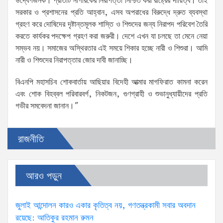
উদ্বেগজনক। প্রতিটি নাগরিকের নিরাপত্তা নিশ্চিত করা রাষ্ট্রের দায়িত্ব। তাই
সরকার ও প্রশাসনের প্রতি আহ্বান, এসব অপরাধের বিরুদ্ধে দ্রুত ব্যবস্থা
গ্রহণ করে দোষিদের দৃষ্টান্তমূলক শাস্তি ও শিশুদের জন্য নিরাপদ পরিবেশ তৈরি
করতে কার্যকর পদক্ষেপ গ্রহণ করা জরুরী। দেশে এখন যা চলছে তা মেনে নেয়া
সম্ভব নয়। সমাজের অস্থিরতার এই সময়ে শিকার হচ্ছে নারী ও শিশুরা। আমি
নারী ও শিশুদের নিরাপত্তার জোর দাবী জানাচ্ছি।
বিএনপি মহাসচিব শোকবার্তায় আছিয়ার বিদেহী আত্মার মাগফিরাত কামনা করেন
এবং শোক বিহব্বল পরিবারবর্গ, নিকটজন, গুণগ্রাহী ও শুভানুধ্যায়ীদের প্রতি
গভীর সমবেদনা জানান।”
রাজনীতি
আরও পড়ুন
জুলাই আন্দোলন কারও একার কৃতিত্ব নয়, গণতন্ত্রকামী সবার অবদান
রয়েছে: আতিকুর রহমান রুমন