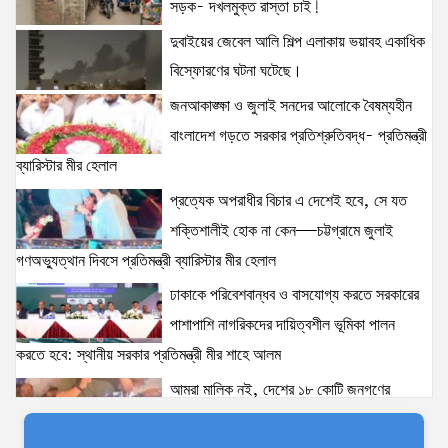
সড়ক- দখলমুক্ত রাস্তা চাই!
বহুসংস্কৃতি বিষয়ক সহকারী মন্ত্রীর সাক্ষাৎ
14 views
|
posted on August 3, 2026
দুবাইয়ের জেবেল আলি শিল্প এলাকায় ভয়াবহ একাধিক
বিস্ফোরণের ঘটনা ঘটেছে।
ঢাকা-১৮ আসনের দলিপাড়া- আহালিয়া সংযোগ সড়ক-
জনআকাঙ্ক্ষা ও জুলাই সনদের আলোকে বৈষম্যহীন
দখলমুক্ত রাস্তা চাই!
বাংলাদেশ গড়তে সরকার প্রতিশ্রুতিবদ্ধ- প্রতিমন্ত্রী
14 views
|
posted on August 6, 2026
ব্যারিস্টার মীর হেলাল
প্রত্যেক অপরাধীর বিচার এ দেশেই হবে, সে যত
দুবাইয়ের জেবেল আলি শিল্প এলাকায় ভয়াবহ একাধিক
বিস্ফোরণের ঘটনা ঘটেছে।
শক্তিশালীই হোক না কেন—চট্টগ্রামে জুলাই
13 views
|
posted on August 5, 2026
গণঅভ্যুত্থান দিবসে প্রতিমন্ত্রী ব্যারিস্টার মীর হেলাল
ঢাকাকে পরিবেশবান্ধব ও বাসযোগ্য করতে সরকারের
আইনশৃঙ্খলা পরিস্থিতি সম্পূর্ণ নিয়ন্ত্রণে রয়েছে: স্বরাষ্ট্রমন্ত্রী
পাশাপাশি নাগরিকদের দায়িত্বশীল ভূমিকা পালন
11 views
|
posted on August 3, 2026
করতে হবে: স্থানীয় সরকার প্রতিমন্ত্রী মীর শাহে আলম
আমরা মালিক নই, দেশের ১৮ কোটি জনগণের
যৌতুক ও মাদকমুক্ত সমাজ গঠনে নিজের পরিবার থেকেই
সেবক: ভূমি প্রতিমন্ত্রী ব্যারিস্টার মীর হেলাল
পরিবর্তনের সূচনা করতে হবে: ভূমি ও পার্বত্য চট্টগ্রাম প্রতিমন্ত্রী