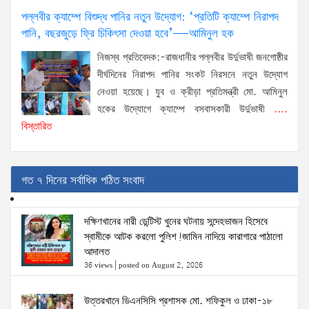
পল্লবীর ক্যাম্পে বিশুদ্ধ পানির নতুন উদ্যোগ: ‘প্রতিটি ক্যাম্পে নিরাপদ
পানি, বছরজুড়ে ফ্রি চিকিৎসা দেওয়া হবে’—আমিনুল হক
নিজস্ব প্রতিবেদক:-রাজধানীর পল্লবীর উর্দুভাষী জনগোষ্ঠীর
দীর্ঘদিনের নিরাপদ পানির সংকট নিরসনে নতুন উদ্যোগ
নেওয়া হয়েছে। যুব ও ক্রীড়া প্রতিমন্ত্রী মো. আমিনুল
হকের উদ্যোগে ক্যাম্পে বসবাসকারী উর্দুভাষী
....
বিস্তারিত
গত ৭ দিনের সর্বাধিক পঠিত সংবাদ
দক্ষিণখানের নারী ডেন্টিস্ট খুনের ঘটনায় সন্দেহভাজন হিসেবে
স্বামীকে আটক করলো পুলিশ!জামিন নাদিয়ে কারাগারে পাঠালো
আদালত
36 views
|
posted on August 2, 2026
উত্তরখানে ডিএনসিসি প্রশাসক মো. শফিকুল ও ঢাকা-১৮