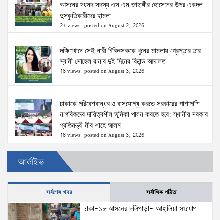
আসনের সংসদ সদস্য এস এম জাহাঙ্গীর হোসেনের উপর একদল
দুস্কৃতিকারীদের হামলা
21 views
|
posted on August 2, 2026
দক্ষিণখানে সেই নারী চিকিৎসককে খুনের মামলায় গ্রেপ্তার তার
স্বামী সোহেল রানার দুই দিনের রিমান্ড আদালত
18 views
|
posted on August 3, 2026
ঢাকাকে পরিবেশবান্ধব ও বাসযোগ্য করতে সরকারের পাশাপাশি
নাগরিকদের দায়িত্বশীল ভূমিকা পালন করতে হবে: স্থানীয় সরকার
প্রতিমন্ত্রী মীর শাহে আলম
16 views
|
posted on August 3, 2026
আর্কাইভ
‘তরুণদের উৎসাহ দিলেন যুব ও ক্রীড়া প্রতিমন্ত্রী, এলজিআরডি
প্রতিমন্ত্রী, জনপ্রশাসন প্রতিমন্ত্রীসহ বগুড়ার সংসদ সদস্যরা’
14 views
|
posted on August 2, 2026
সর্বশেষ খবর
সর্বাধিক পঠিত
ঢাকা-১৮ আসনের দলিপাড়া- আহালিয়া সংযোগ
স্বরাষ্ট্রমন্ত্রীর সঙ্গে অস্ট্রেলিয়ার নাগরিকত্ব, কাস্টম ও