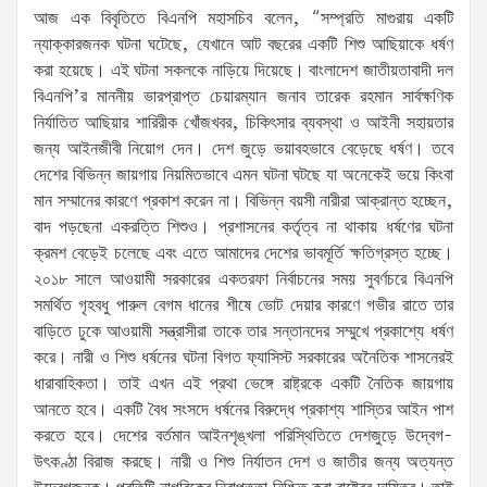
আজ এক বিবৃতিতে বিএনপি মহাসচিব বলেন, “সম্প্রতি মাগুরায় একটি
ন্যাক্কারজনক ঘটনা ঘটেছে, যেখানে আট বছরের একটি শিশু আছিয়াকে ধর্ষণ
করা হয়েছে। এই ঘটনা সকলকে নাড়িয়ে দিয়েছে। বাংলাদেশ জাতীয়তাবাদী দল
বিএনপি’র মাননীয় ভারপ্রাপ্ত চেয়ারম্যান জনাব তারেক রহমান সার্বক্ষণিক
নির্যাতিত আছিয়ার শারিরীক খোঁজখবর, চিকিৎসার ব্যবস্থা ও আইনী সহায়তার
জন্য আইনজীবী নিয়োগ দেন। দেশ জুড়ে ভয়াবহভাবে বেড়েছে ধর্ষণ। তবে
দেশের বিভিন্ন জায়গায় নিয়মিতভাবে এমন ঘটনা ঘটছে যা অনেকেই ভয়ে কিংবা
মান সম্মানের কারণে প্রকাশ করেন না। বিভিন্ন বয়সী নারীরা আক্রান্ত হচ্ছেন,
বাদ পড়ছেনা একরত্তি শিশুও। প্রশাসনের কর্তৃত্ব না থাকায় ধর্ষণের ঘটনা
ক্রমশ বেড়েই চলেছে এবং এতে আমাদের দেশের ভাবমূর্তি ক্ষতিগ্রস্ত হচ্ছে।
২০১৮ সালে আওয়ামী সরকারের একতরফা নির্বাচনের সময় সুবর্ণচরে বিএনপি
সমর্থিত গৃহবধু পারুল বেগম ধানের শীষে ভোট দেয়ার কারণে গভীর রাতে তার
বাড়িতে ঢুকে আওয়ামী সন্ত্রাসীরা তাকে তার সন্তানদের সম্মুখে প্রকাশ্যে ধর্ষণ
করে। নারী ও শিশু ধর্ষনের ঘটনা বিগত ফ্যাসিস্ট সরকারের অনৈতিক শাসনেরই
ধারাবাহিকতা। তাই এখন এই প্রথা ভেঙ্গে রাষ্ট্রকে একটি নৈতিক জায়গায়
আনতে হবে। একটি বৈধ সংসদে ধর্ষনের বিরুদ্ধে প্রকাশ্য শাস্তির আইন পাশ
করতে হবে। দেশের বর্তমান আইনশৃঙ্খলা পরিস্থিতিতে দেশজুড়ে উদ্বেগ-
উৎকণ্ঠা বিরাজ করছে। নারী ও শিশু নির্যাতন দেশ ও জাতীর জন্য অত্যন্ত