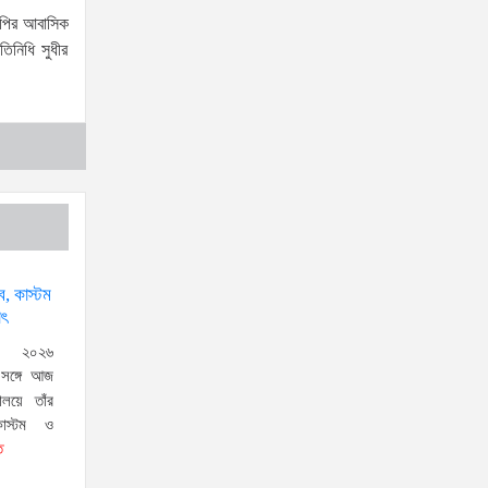
ফপির আবাসিক
কুষ্টিয়া
িনিধি সুধীর
উত্তরখানে ডিএনসিসি প্রশাসক
মো. শফিকুল ও ঢাকা-১৮ আসনের
সংসদ সদস্য এস এম জাহাঙ্গীর
হোসেনের উপর একদল দুস্কৃতিকারীদের হামলা
যৌতুক ও মাদকমুক্ত সমাজ গঠনে
নিজের পরিবার থেকেই পরিবর্তনের
সূচনা করতে হবে: ভূমি ও পার্বত্য
চট্টগ্রাম প্রতিমন্ত্রী
্ব, কাস্টম
াৎ
দক্ষিণখানের নারী ডেন্টিস্ট খুনের
ঘটনায় সন্দেহভাজন হিসেবে
, ২০২৬
র সঙ্গে আজ
স্বামীকে আটক করলো পুলিশ!
ণালয়ে তাঁর
জামিন নাদিয়ে কারাগারে পাঠালো আদালত
কাস্টম ও
৫ আগস্টের স্মরণসভা সফল করতে
ত
প্রস্তুতি সভা অনুষ্ঠিত