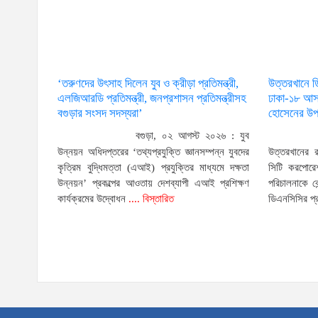
‘তরুণদের উৎসাহ দিলেন যুব ও ক্রীড়া প্রতিমন্ত্রী,
উত্তরখানে 
এলজিআরডি প্রতিমন্ত্রী, জনপ্রশাসন প্রতিমন্ত্রীসহ
ঢাকা-১৮ আসন
বগুড়ার সংসদ সদস্যরা’
হোসেনের উপর
বগুড়া, ০২ আগস্ট ২০২৬ : যুব
উন্নয়ন অধিদপ্তরের ‘তথ্যপ্রযুক্তি জ্ঞানসম্পন্ন যুবদের
উত্তরখানের 
কৃত্রিম বুদ্ধিমত্তা (এআই) প্রযুক্তির মাধ্যমে দক্ষতা
সিটি করপোরেশ
উন্নয়ন’ প্রকল্পের আওতায় দেশব্যাপী এআই প্রশিক্ষণ
পরিচালনাকে ক
কার্যক্রমের উদ্বোধন
.... বিস্তারিত
ডিএনসিসির প