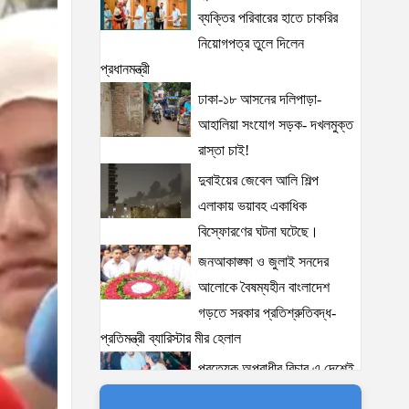
ব্যক্তির পরিবারের হাতে চাকরির
নিয়োগপত্র তুলে দিলেন
প্রধানমন্ত্রী
ঢাকা-১৮ আসনের দলিপাড়া-
আহালিয়া সংযোগ সড়ক- দখলমুক্ত
রাস্তা চাই!
দুবাইয়ের জেবেল আলি শিল্প
এলাকায় ভয়াবহ একাধিক
বিস্ফোরণের ঘটনা ঘটেছে।
জনআকাঙ্ক্ষা ও জুলাই সনদের
আলোকে বৈষম্যহীন বাংলাদেশ
গড়তে সরকার প্রতিশ্রুতিবদ্ধ-
প্রতিমন্ত্রী ব্যারিস্টার মীর হেলাল
প্রত্যেক অপরাধীর বিচার এ দেশেই
হবে, সে যত শক্তিশালীই হোক না