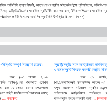
্রতিনিধি সুম্বুল রিজভী, আইনএলও’র কান্ট্রি ডাইরেক্টের টুমো পুটিআইনেন, ডব্লিউএ
লিলার, ডব্লিউএইচও’র আবাসিক প্রতিনিধি বর্ধন জং রানা, ইউএনওপিএসের আবাসিক প্রত
াহী পরিচালক ও ইউনিসেফের আবাসিক প্রতিনিধি উপস্থিত ছিলেন। (বাসস)
িস্থিতি সম্পূর্ণ নিয়ন্ত্রণে রয়েছে:
স্বরাষ্ট্রমন্ত্রীর সঙ্গে অস্ট্রেলিয়ার নাগরিকত
ও বহুসংস্কৃতি বিষয়ক সহকারী মন্ত্রীর সাক্ষ
ঢাকা (০৩ আগস্ট, ২০২৬
ঢাকা (৩ আগস্ট
সার্বিক আইনশৃঙ্খলা পরিস্থিতি পুরোপুরি
খ্রি.):স্বরাষ্ট্রমন্ত্রী সালাহউদ্দিন আহমদ এ
রয়েছে এবং যে কোনো ধরনের অপতৎপরতা
দুপুরে বাংলাদেশ সচিবালয়ে স্বরাষ্ট্র মন্ত্র
খলা বাহিনী সর্বোচ্চ সতর্ক অবস্থানে রয়েছে
অফিসকক্ষে অস্ট্রেলিয়ার নাগরিকত্ব, 
ন
.... বিস্তারিত
বহুসংস্কৃতি বিষয়ক সহকারী মন্ত্রী
.... বিস্তারি