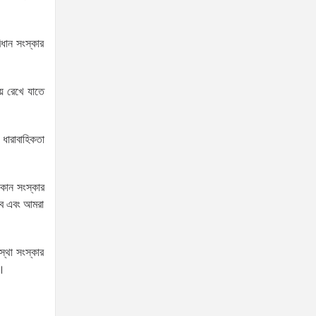
খুনের মামলায় গ্রেপ্তার তার স্বামী
সোহেল রানার দুই দিনের রিমান্ড
আদালত
ধান সংস্কার
আইনশৃঙ্খলা পরিস্থিতি সম্পূর্ণ
নিয়ন্ত্রণে রয়েছে: স্বরাষ্ট্রমন্ত্রী
য় রেখে যাতে
 ধারাবাহিকতা
স্বরাষ্ট্রমন্ত্রীর সঙ্গে অস্ট্রেলিয়ার নাগরিকত্ব, কাস্টম ও
বহুসংস্কৃতি বিষয়ক সহকারী মন্ত্রীর সাক্ষাৎ
কোন সংস্কার
‘তরুণদের উৎসাহ দিলেন যুব ও
াবে এবং আমরা
ক্রীড়া প্রতিমন্ত্রী, এলজিআরডি
প্রতিমন্ত্রী, জনপ্রশাসন
প্রতিমন্ত্রীসহ বগুড়ার সংসদ সদস্যরা’
স্থা সংস্কার
ন।
৬,০০০ (ছয় হাজার) পিস ইয়াবা
ট্যাবলেট , নগদ টাকা সহ জন মাদক
ব্যবসায়ীকে গ্রেফতার করেছে র‌্যাব