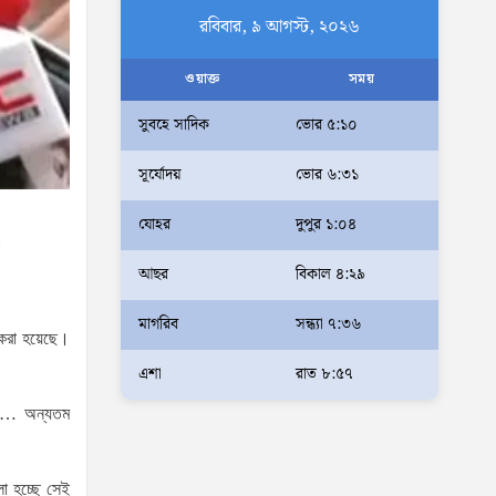
কেন—চট্টগ্রামে জুলাই
রবিবার, ৯ আগস্ট, ২০২৬
গণঅভ্যুত্থান দিবসে প্রতিমন্ত্রী ব্যারিস্টার মীর হেলাল
ওয়াক্ত
সময়
ঢাকাকে পরিবেশবান্ধব ও বাসযোগ্য
করতে সরকারের পাশাপাশি
সুবহে সাদিক
ভোর ৫:১০
নাগরিকদের দায়িত্বশীল ভূমিকা
সূর্যোদয়
ভোর ৬:৩১
পালন করতে হবে: স্থানীয় সরকার প্রতিমন্ত্রী মীর শাহে
আলম
যোহর
দুপুর ১:০৪
।
আমরা মালিক নই, দেশের ১৮ কোটি
আছর
বিকাল ৪:২৯
জনগণের সেবক: ভূমি প্রতিমন্ত্রী
ব্যারিস্টার মীর হেলাল
মাগরিব
সন্ধ্যা ৭:৩৬
 করা হয়েছে।
অহেতুক প্রকল্প নয়, পাহাড়িদের
জীবনমান উন্নয়নে বাস্তবভিত্তিক
এশা
রাত ৮:৫৭
কার্যকর উদ্যোগ নেয়ার আহ্বান
চার… অন্যতম
পার্বত্য প্রতিমন্ত্রীর
দক্ষিণখানে সেই নারী চিকিৎসককে
া হচ্ছে সেই