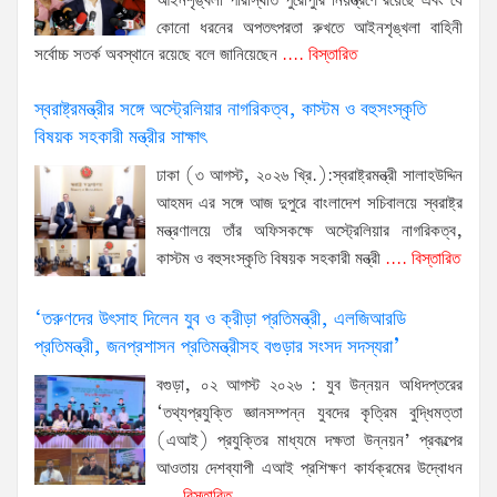
আইনশৃঙ্খলা পরিস্থিতি পুরোপুরি নিয়ন্ত্রণে রয়েছে এবং যে
কোনো ধরনের অপতৎপরতা রুখতে আইনশৃঙ্খলা বাহিনী
সর্বোচ্চ সতর্ক অবস্থানে রয়েছে বলে জানিয়েছেন
.... বিস্তারিত
স্বরাষ্ট্রমন্ত্রীর সঙ্গে অস্ট্রেলিয়ার নাগরিকত্ব, কাস্টম ও বহুসংস্কৃতি
বিষয়ক সহকারী মন্ত্রীর সাক্ষাৎ
ঢাকা (৩ আগস্ট, ২০২৬ খ্রি.):স্বরাষ্ট্রমন্ত্রী সালাহউদ্দিন
আহমদ এর সঙ্গে আজ দুপুরে বাংলাদেশ সচিবালয়ে স্বরাষ্ট্র
মন্ত্রণালয়ে তাঁর অফিসকক্ষে অস্ট্রেলিয়ার নাগরিকত্ব,
কাস্টম ও বহুসংস্কৃতি বিষয়ক সহকারী মন্ত্রী
.... বিস্তারিত
‘তরুণদের উৎসাহ দিলেন যুব ও ক্রীড়া প্রতিমন্ত্রী, এলজিআরডি
প্রতিমন্ত্রী, জনপ্রশাসন প্রতিমন্ত্রীসহ বগুড়ার সংসদ সদস্যরা’
বগুড়া, ০২ আগস্ট ২০২৬ : যুব উন্নয়ন অধিদপ্তরের
‘তথ্যপ্রযুক্তি জ্ঞানসম্পন্ন যুবদের কৃত্রিম বুদ্ধিমত্তা
(এআই) প্রযুক্তির মাধ্যমে দক্ষতা উন্নয়ন’ প্রকল্পের
আওতায় দেশব্যাপী এআই প্রশিক্ষণ কার্যক্রমের উদ্বোধন
.... বিস্তারিত