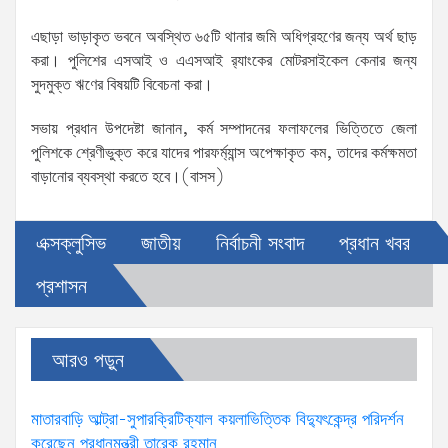
এছাড়া ভাড়াকৃত ভবনে অবস্থিত ৬৫টি থানার জমি অধিগ্রহণের জন্য অর্থ ছাড়
করা। পুলিশের এসআই ও এএসআই র‌্যাংকের মোটরসাইকেল কেনার জন্য
সুদমুক্ত ঋণের বিষয়টি বিবেচনা করা।
সভায় প্রধান উপদেষ্টা জানান, কর্ম সম্পাদনের ফলাফলের ভিত্তিতে জেলা
পুলিশকে শ্রেণীভুক্ত করে যাদের পারফর্ম্যান্স অপেক্ষাকৃত কম, তাদের কর্মক্ষমতা
বাড়ানোর ব্যবস্থা করতে হবে।(বাসস)
এক্সক্লুসিভ
জাতীয়
নির্বাচনী সংবাদ
প্রধান খবর
প্রশাসন
আরও পড়ুন
মাতারবাড়ি আল্ট্রা-সুপারক্রিটিক্যাল কয়লাভিত্তিক বিদ্যুৎকেন্দ্র পরিদর্শন
করেছেন প্রধানমন্ত্রী তারেক রহমান