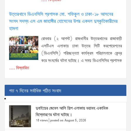
উত্তরখানে ডিএনসিসি প্রশাসক মো. শফিকুল ও ঢাকা-১৮ আসনের
সংসদ সদস্য এস এম জাহাঙ্গীর হোসেনের উপর একদল দুস্কৃতিকারীদের
হামলা
রোববার (২ আগস্ট) রাজধানীর উত্তরখানের রাজাবাড়ী
এসটিএস এলাকায় ঢাকা উত্তর সিটি করপোরেশনের
(ডিএনসিসি) পরিচ্ছন্নতা কার্যক্রম পরিচালনাকে কেন্দ্র
করে সংঘর্ষের ঘটনা ঘটেছে। এ সময় ডিএনসিসির প্রশাসক
.... বিস্তারিত
গত ৭ দিনের সর্বাধিক পঠিত সংবাদ
দুবাইয়ের জেবেল আলি শিল্প এলাকায় ভয়াবহ একাধিক
বিস্ফোরণের ঘটনা ঘটেছে।
18 views
|
posted on August 5, 2026