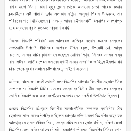
এসময় ব্যারিস্টার মীর হেলাল সাংবাদিকদের বলেন, ‘আজকে সত্যিই একটি মনে
রাখার মতো দিন। কারণ সুদূর লন্ডন থেকে আমাদের নেতা তারেক রহমান
চন্দনাইশের এই পাহাড়ি দুর্গম এলাকার বাসিন্দা অসুস্থ গিয়াস উদ্দিনসহ তার
পরিবারের পাশে দাঁড়িয়েছেন। এজন্য আমরা চট্টগ্রামবাসী বিএনপির ভারপ্রাপ্ত
চেয়ারম্যানের প্রতি কৃতজ্ঞতা প্রকাশ করছি।
‘আমরা বিএনপি পরিবার’-এর আহ্বায়ক আতিকুর রহমান রুমনের নেতৃত্বে
সংগঠনটির উপদেষ্টা ইঞ্জিনিয়ার আশরাফ উদ্দিন বকুল, উপদেষ্টা মো. আবুল
কাশেম, সদস্য সচিব কৃষিবিদ মোকছেদুল মোমিন মিথুন, সিনিয়র সদস্য মাসুদ
রানা লিটন ও জাতীয় প্রেস ক্লাবের স্থায়ী সদস্য সাংবাদিক জাহিদুল ইসলাম রনি
ঢাকা থেকে বুধবার সকালে চট্টগ্রামের চন্দনাইশে আসেন।
এদিকে, বাংলাদেশ জাতীয়তাবাদী দল-বিএনপির চট্টগ্রাম বিভাগীয় সহসাংগঠনিক
সম্পাদক ও বিএনপি মিডিয়া সেলের সদস্য ব্যারিস্টার মীর হেলালের নেতৃত্বে
স্থানীয় বিএনপি এবং অঙ্গ-সংগঠনের অসংখ্য নেতা-কর্মীরা উপস্থিত ছিলেন।
এসময় বিএনপির চট্টগ্রাম বিভাগীয় সহসাংগঠনিক সম্পাদক ব্যারিস্টার মীর
হেলালের সাথে আরও উপস্থিত ছিলেন চট্টগ্রাম দক্ষিণ জেলা বিএনপির আহ্বায়ক
আলহাজ্ মোহাম্মদ ইদ্রিস মিয়া, সদস্য সচিব লায়ন হেলাল উদ্দীন, দক্ষিণ জেলা
বিএনপির নেতা রাজিব জাফর চৌধুরী, চন্দনাইশ পৌরসভা বিএনপির সিনিয়র যুগ্ম-