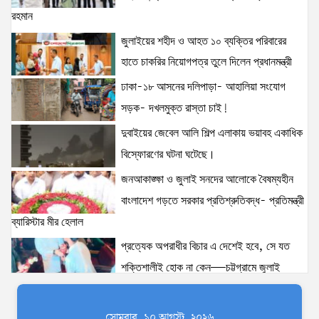
6 views
|
posted on August 5, 2026
রহমান
জুলাইয়ের শহীদ ও আহত ১০ ব্যক্তির পরিবারের
হাতে চাকরির নিয়োগপত্র তুলে দিলেন প্রধানমন্ত্রী
ঢাকা-১৮ আসনের দলিপাড়া- আহালিয়া সংযোগ
সড়ক- দখলমুক্ত রাস্তা চাই!
দুবাইয়ের জেবেল আলি শিল্প এলাকায় ভয়াবহ একাধিক
বিস্ফোরণের ঘটনা ঘটেছে।
জনআকাঙ্ক্ষা ও জুলাই সনদের আলোকে বৈষম্যহীন
বাংলাদেশ গড়তে সরকার প্রতিশ্রুতিবদ্ধ- প্রতিমন্ত্রী
ব্যারিস্টার মীর হেলাল
প্রত্যেক অপরাধীর বিচার এ দেশেই হবে, সে যত
শক্তিশালীই হোক না কেন—চট্টগ্রামে জুলাই
গণঅভ্যুত্থান দিবসে প্রতিমন্ত্রী ব্যারিস্টার মীর হেলাল
ঢাকাকে পরিবেশবান্ধব ও বাসযোগ্য করতে সরকারের
সোমবার, ১০ আগস্ট, ২০২৬