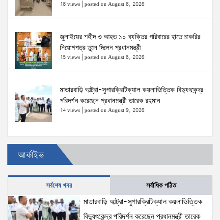
16 views
|
posted on August 6, 2026
জুলাইয়ের শহীদ ও আহত ১০ ব্যক্তির পরিবারের হাতে চাকরির
নিয়োগপত্র তুলে দিলেন প্রধানমন্ত্রী
15 views
|
posted on August 8, 2026
মাতারবাড়ি আল্ট্রা-সুপারক্রিটিক্যাল কয়লাভিত্তিক বিদ্যুৎকেন্দ্র
পরিদর্শন করেছেন প্রধানমন্ত্রী তারেক রহমান
14 views
|
posted on August 9, 2026
প্রত্যেক অপরাধীর বিচার এ দেশেই হবে, সে যত শক্তিশালীই
আর্কাইভ
হোক না কেন—চট্টগ্রামে জুলাই গণঅভ্যুত্থান দিবসে প্রতিমন্ত্রী
ব্যারিস্টার মীর হেলাল
7 views
|
posted on August 5, 2026
সর্বশেষ খবর
সর্বাধিক পঠিত
জনআকাঙ্ক্ষা ও জুলাই সনদের আলোকে বৈষম্যহীন বাংলাদেশ
মাতারবাড়ি আল্ট্রা-সুপারক্রিটিক্যাল কয়লাভিত্তিক
গড়তে সরকার প্রতিশ্রুতিবদ্ধ- প্রতিমন্ত্রী ব্যারিস্টার মীর হেলাল
বিদ্যুৎকেন্দ্র পরিদর্শন করেছেন প্রধানমন্ত্রী তারেক