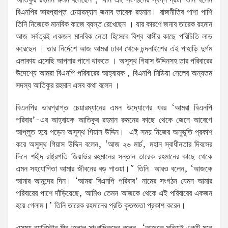
আতিকুর রহমান রুমন বলেছেন , যিনি এই সংগঠনের স্বপ্ন দ্রষ্টা তিনি হলেন
বিএনপির ভারপ্রাপ্ত চেয়ারম্যান জনাব তারেক রহমান। রাজনীতির পাশা পাশি
তিনি নিজেকে মানবিক কাজে ব্যস্ত রেখেছেন । যার কারণে জনাব তারেক রহমান
আজ সর্বত্রই একজন মানবিক নেতা হিসেবে বিশ্ব বাসীর কাছে পরিচিতি লাভ
করেছেন । তার নির্দেশে আজ আমরা ঢাকা থেকে চন্দনাইশের এই পাহাড়ি দুর্গম
এলাকায় এসেছি আপনার পাশে থাকতে । অসুস্থ গিয়াস উদ্দিনসহ তার পরিবারের
উদেশ্যে আমরা বিএনপি পরিবারের আহ্বায়ক , বিএনপি মিডিয়া সেলের অন্যতম
সদস্য আতিকুর রহমান এসব কথা বলেন ।
বিএনপির ভারপ্রাপ্ত চেয়ারম্যানের এমন উদ্যোগের খবর ‘আমরা বিএনপি
পরিবার’-এর আহ্বায়ক আতিকুর রহমান রুমনের কাছে থেকে জেনে আবেগে
আপ্লুত হয়ে পড়েন অসুস্থ গিয়াস উদ্দিন। এই সময় নিজের অনুভূতি প্রকাশ
করে অসুস্থ গিয়াস উদ্দিন বলেন, ‘আজ ২৬ মার্চ, মহান স্বাধীনতার দিবসের
দিনে শহীদ রাষ্ট্রপতি জিয়াউর রহমানের সন্তান তারেক রহমানের কাছে থেকে
এমন সহযোগিতা আমার জীবনের বড় পাওয়া।” তিনি আরও বলেন, ‘আজকে
আমার আনন্দের দিন। ‘আমরা বিএনপি পরিবার’ নামের সংগঠন যেমন আমার
পরিবারের পাশে দাঁড়িয়েছে, আমিও তেমন আজকে থেকে এই পরিবারের একজন
হয়ে গেলাম।’ তিনি তারেক রহমানের প্রতি কৃতজ্ঞতা প্রকাশ করেন।