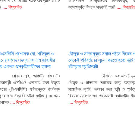
খলা বাহিনী সর্বোচ্চ সতর্ক অবস্থানে রয়েছে
অফিসকক্ষে অস্ট্রেলিয়ার নাগরিকত্ব, 
ন
.... বিস্তারিত
বহুসংস্কৃতি বিষয়ক সহকারী মন্ত্রী
.... বিস্তারি
ডিএনসিসি প্রশাসক মো. শফিকুল ও
যৌতুক ও মাদকমুক্ত সমাজ গঠনে নিজের প
ের সংসদ সদস্য এস এম জাহাঙ্গীর
থেকেই পরিবর্তনের সূচনা করতে হবে: ভূমি ও
 একদল দুস্কৃতিকারীদের হামলা
চট্টগ্রাম প্রতিমন্ত্রী
রোববার (২ আগস্ট) রাজধানীর
চট্টগ্রাম, ০২ আগস্ট ২
রাজাবাড়ী এসটিএস এলাকায় ঢাকা উত্তর
যৌতুক ও মাদককে সমাজের জন্য অত্যন
নের (ডিএনসিসি) পরিচ্ছন্নতা কার্যক্রম
সামাজিক ব্যাধি উল্লেখ করে ভূমি ও পার্বত্য
েন্দ্র করে সংঘর্ষের ঘটনা ঘটেছে। এ সময়
বিষয়ক মন্ত্রণালয়ের প্রতিমন্ত্রী ব্যারিস্টার ম
্রশাসক
.... বিস্তারিত
.... বিস্তারিত