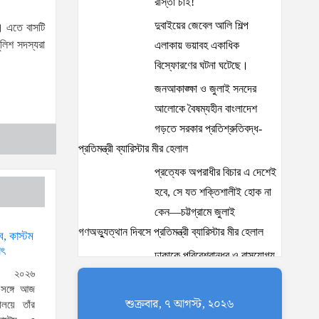
রাস্তা চাই!
দুবাইয়ের জেবেল আলি শিল্প
গে। এতে বাসটি
লিশ সদস্যরা
এলাকায় ভয়াবহ একাধিক
বিস্ফোরণের ঘটনা ঘটেছে।
জনআকাঙ্ক্ষা ও জুলাই সনদের
আলোকে বৈষম্যহীন বাংলাদেশ
গড়তে সরকার প্রতিশ্রুতিবদ্ধ-
প্রতিমন্ত্রী ব্যারিস্টার মীর হেলাল
প্রত্যেক অপরাধীর বিচার এ দেশেই
হবে, সে যত শক্তিশালীই হোক না
কেন—চট্টগ্রামে জুলাই
গণঅভ্যুত্থান দিবসে প্রতিমন্ত্রী ব্যারিস্টার মীর হেলাল
্ব, কাস্টম
াৎ
ঢাকাকে পরিবেশবান্ধব ও বাসযোগ্য
, ২০২৬
করতে সরকারের পাশাপাশি
র সঙ্গে আজ
নাগরিকদের দায়িত্বশীল ভূমিকা
শুক্রবার, ৭ আগস্ট, ২০২৬
ণালয়ে তাঁর
পালন করতে হবে: স্থানীয় সরকার প্রতিমন্ত্রী মীর শাহে