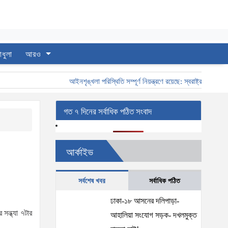
াধুলা
আরও
আইনশৃঙ্খলা পরিস্থিতি সম্পূর্ণ নিয়ন্ত্রণে রয়েছে: স্বরাষ্ট্রমন্ত্রী
স্বর
গত ৭ দিনের সর্বাধিক পঠিত সংবাদ
আর্কাইভ
সর্বশেষ খবর
সর্বাধিক পঠিত
ঢাকা-১৮ আসনের দলিপাড়া-
সন্ধ্যা ৭টার
আহালিয়া সংযোগ সড়ক- দখলমুক্ত