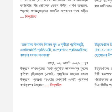
ও পার্বত্য চট্টগ্রাম বিষয়ক মন্ত্রণালয়ের মাননীয় প্রতিমন্ত্রী
রুখতে আইনশৃঙ্
ব্যারিস্টার মীর মোহাম্মদ হেলাল উদ্দীন, এমপি বলেছেন,
বলে জানিয়েছে
“জুলাই গণঅভ্যুত্থানে সংঘটিত অপরাধের সাথে জড়িত
.... বিস্তারিত
‘তরুণদের উৎসাহ দিলেন যুব ও ক্রীড়া প্রতিমন্ত্রী,
উত্তরখানে 
এলজিআরডি প্রতিমন্ত্রী, জনপ্রশাসন প্রতিমন্ত্রীসহ
ঢাকা-১৮ আসন
বগুড়ার সংসদ সদস্যরা’
হোসেনের উপর
বগুড়া, ০২ আগস্ট ২০২৬ : যুব
উন্নয়ন অধিদপ্তরের ‘তথ্যপ্রযুক্তি জ্ঞানসম্পন্ন যুবদের
উত্তরখানের 
কৃত্রিম বুদ্ধিমত্তা (এআই) প্রযুক্তির মাধ্যমে দক্ষতা
সিটি করপোরেশ
উন্নয়ন’ প্রকল্পের আওতায় দেশব্যাপী এআই প্রশিক্ষণ
পরিচালনাকে ক
কার্যক্রমের উদ্বোধন
.... বিস্তারিত
ডিএনসিসির প