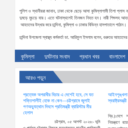
পুলিশ ও স্থানীয়রা জানান, ঢাকা থেকে ছেড়ে আসা কুমিল্লাগামী তিশা প্লাস নামে
দুমড়ে মুচড়ে যায়। এতে ঘটনাস্থলেই তিনজন নিহত হন। নারী শিশুসহ আহ
আহতদের উদ্ধার করে চান্দিনা, কুমিল্লা ও ঢাকার বিভিন্ন হাসপাতালে পাঠান।
চান্দিনা উপজেলা স্বাস্থ্য কর্মকর্তা ডা. আরিফুল ইসলাম বলেন, গুরুতর আহতদে
কুমিল্লা
দুর্ঘটনার সংবাদ
প্রধান খবর
বাংলাদেশ
আরও পড়ুন
প্রত্যেক অপরাধীর বিচার এ দেশেই হবে, সে যত
আইনশৃঙ্খলা পর
শক্তিশালীই হোক না কেন—চট্টগ্রামে জুলাই
স্বরাষ্ট্রমন্ত্রী
গণঅভ্যুত্থান দিবসে প্রতিমন্ত্রী ব্যারিস্টার মীর
হেলাল
খ্রি.):দেশে 
চট্টগ্রাম, ০৫ আগস্ট ২০২৬:- ভূমি
নিয়ন্ত্রণে 