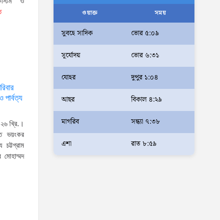
কাস্টম ও
আলম
ত
ওয়াক্ত
সময়
আমরা মালিক নই, দেশের ১৮ কোটি
সুবহে সাদিক
ভোর ৫:০৯
জনগণের সেবক: ভূমি প্রতিমন্ত্রী
সূর্যোদয়
ভোর ৬:৩১
ব্যারিস্টার মীর হেলাল
অহেতুক প্রকল্প নয়, পাহাড়িদের
যোহর
দুপুর ১:০৪
জীবনমান উন্নয়নে বাস্তবভিত্তিক
রিবার
 পার্বত্য
আছর
বিকাল ৪:২৯
কার্যকর উদ্যোগ নেয়ার আহ্বান
পার্বত্য প্রতিমন্ত্রীর
মাগরিব
সন্ধ্যা ৭:৩৮
০২৬ খ্রি.।
দক্ষিণখানে সেই নারী চিকিৎসককে
্ত ভয়ংকর
খুনের মামলায় গ্রেপ্তার তার স্বামী
এশা
রাত ৮:৫৯
 চট্টগ্রাম
সোহেল রানার দুই দিনের রিমান্ড
ীর মোহাম্মদ
আদালত
আইনশৃঙ্খলা পরিস্থিতি সম্পূর্ণ
নিয়ন্ত্রণে রয়েছে: স্বরাষ্ট্রমন্ত্রী