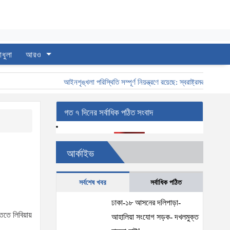
াধুলা
আরও
আইনশৃঙ্খলা পরিস্থিতি সম্পূর্ণ নিয়ন্ত্রণে রয়েছে: স্বরাষ্ট্রমন্ত্রী
স্বরাষ
গত ৭ দিনের সর্বাধিক পঠিত সংবাদ
আর্কাইভ
সর্বশেষ খবর
সর্বাধিক পঠিত
ঢাকা-১৮ আসনের দলিপাড়া-
িতে লিবিয়ায়
আহালিয়া সংযোগ সড়ক- দখলমুক্ত