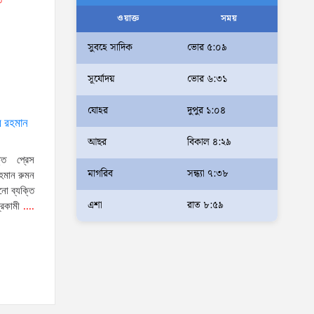
ত
আলম
ওয়াক্ত
সময়
আমরা মালিক নই, দেশের ১৮ কোটি
সুবহে সাদিক
ভোর ৫:০৯
জনগণের সেবক: ভূমি প্রতিমন্ত্রী
সূর্যোদয়
ভোর ৬:৩১
ব্যারিস্টার মীর হেলাল
অহেতুক প্রকল্প নয়, পাহাড়িদের
যোহর
দুপুর ১:০৪
জীবনমান উন্নয়নে বাস্তবভিত্তিক
র রহমান
আছর
বিকাল ৪:২৯
কার্যকর উদ্যোগ নেয়ার আহ্বান
ক্ত প্রেস
পার্বত্য প্রতিমন্ত্রীর
মাগরিব
সন্ধ্যা ৭:৩৮
হমান রুমন
দক্ষিণখানে সেই নারী চিকিৎসককে
নো ব্যক্তি
খুনের মামলায় গ্রেপ্তার তার স্বামী
এশা
রাত ৮:৫৯
্রকামী
....
সোহেল রানার দুই দিনের রিমান্ড
আদালত
আইনশৃঙ্খলা পরিস্থিতি সম্পূর্ণ
নিয়ন্ত্রণে রয়েছে: স্বরাষ্ট্রমন্ত্রী