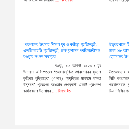
আমিরাতের কর্মকর্তাদের
.... বিস্তারিত
বলে জানিয়েছে
‘তরুণদের উৎসাহ দিলেন যুব ও ক্রীড়া প্রতিমন্ত্রী,
উত্তরখানে 
এলজিআরডি প্রতিমন্ত্রী, জনপ্রশাসন প্রতিমন্ত্রীসহ
ঢাকা-১৮ আসন
বগুড়ার সংসদ সদস্যরা’
হোসেনের উপর
বগুড়া, ০২ আগস্ট ২০২৬ : যুব
উন্নয়ন অধিদপ্তরের ‘তথ্যপ্রযুক্তি জ্ঞানসম্পন্ন যুবদের
উত্তরখানের 
কৃত্রিম বুদ্ধিমত্তা (এআই) প্রযুক্তির মাধ্যমে দক্ষতা
সিটি করপোরেশ
উন্নয়ন’ প্রকল্পের আওতায় দেশব্যাপী এআই প্রশিক্ষণ
পরিচালনাকে ক
কার্যক্রমের উদ্বোধন
.... বিস্তারিত
ডিএনসিসির প