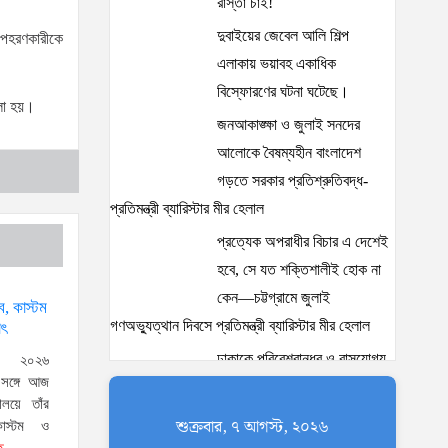
রাস্তা চাই!
দুবাইয়ের জেবেল আলি শিল্প
অপহরণকারীকে
এলাকায় ভয়াবহ একাধিক
বিস্ফোরণের ঘটনা ঘটেছে।
বলা হয়।
জনআকাঙ্ক্ষা ও জুলাই সনদের
আলোকে বৈষম্যহীন বাংলাদেশ
গড়তে সরকার প্রতিশ্রুতিবদ্ধ-
প্রতিমন্ত্রী ব্যারিস্টার মীর হেলাল
প্রত্যেক অপরাধীর বিচার এ দেশেই
হবে, সে যত শক্তিশালীই হোক না
কেন—চট্টগ্রামে জুলাই
্ব, কাস্টম
গণঅভ্যুত্থান দিবসে প্রতিমন্ত্রী ব্যারিস্টার মীর হেলাল
াৎ
ঢাকাকে পরিবেশবান্ধব ও বাসযোগ্য
, ২০২৬
র সঙ্গে আজ
করতে সরকারের পাশাপাশি
ণালয়ে তাঁর
নাগরিকদের দায়িত্বশীল ভূমিকা
শুক্রবার, ৭ আগস্ট, ২০২৬
কাস্টম ও
পালন করতে হবে: স্থানীয় সরকার প্রতিমন্ত্রী মীর শাহে