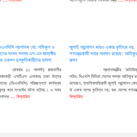
ন
.... বিস্তারিত
বহুসংস্কৃতি বিষয়ক সহকারী মন্ত্রী
.... বিস্তারি
ডিএনসিসি প্রশাসক মো. শফিকুল ও
জুলাই আন্দোলন কারও একার কৃতিত্ব নয়,
ের সংসদ সদস্য এস এম জাহাঙ্গীর
গণতন্ত্রকামী সবার অবদান রয়েছে: আতিকু
 একদল দুস্কৃতিকারীদের হামলা
রুমন
রোববার (২ আগস্ট) রাজধানীর
প্রধানমন্ত্রীর অতিরি
রাজাবাড়ী এসটিএস এলাকায় ঢাকা উত্তর
সচিব, বিএনপি মিডিয়া সেলের সদস্য আতিকুর র
নের (ডিএনসিসি) পরিচ্ছন্নতা কার্যক্রম
বলেছেন, ফ্যাসিবাদবিরোধী জুলাই আন্দোলন কো
েন্দ্র করে সংঘর্ষের ঘটনা ঘটেছে। এ সময়
বা একক দলের কৃতিত্ব নয়; বরং দেশের গণতন্ত
্রশাসক
.... বিস্তারিত
বিস্তারিত