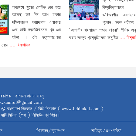
জুলাই গণঅভ্যুত্থানে
অবশেষে খুনের মোটিভ বের হয়ে
বিশ্ববিদ্যালয়ের শিক্
আসছে দুই দিন আগে ঢাকার
অবিস্মরণীয় অবদানের
দক্ষিণখানের ফায়দাবাদ এলাকায়
প্রদান, সকল শহীদের 
এক নারী দন্তচিকিৎসক খুন এর
‘আগামীর বাংলাদেশ গড়ার ভাবনা’ শীর্ষক অনু
ঘটনা । ওই হত্যাকাণ্ডের
করার লক্ষ্যে প্রস্তুতি সভা অনুষ্ঠিত
.... বিস্তা
ে নেমে
.... বিস্তারিত
্রকাশক : কামরুল হাসান বাবলু
dk.kamrul@gmail.com
 @ বাংলাদেশ দিনকাল / বিডি দিনকাল ( www.bddinkal.com )
মাল্টি মিডিয়া (প্রা:) লিমিটেড প্রতিষ্ঠান।
াম
শিক্ষাঙ্গন/ক্যাম্পাস
সাহিত্য/গল্প-কবিতা