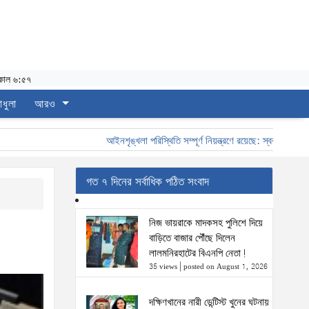
কাল ৬:৫৭
াধুলা
আরও
আইনশৃঙ্খলা পরিস্থিতি সম্পূর্ণ নিয়ন্ত্রণে রয়েছে: স্বরাষ্ট্রমন্ত্রী
গত ৭ দিনের সর্বাধিক পঠিত সংবাদ
নিজ ভায়রাকে মাদকসহ পুলিশে দিয়ে
বাড়িতে বাজার পৌঁছে দিলেন
লালমনিরহাটের বিএনপি নেতা!
35 views
|
posted on August 1, 2026
দক্ষিণখানের নারী ডেন্টিস্ট খুনের ঘটনায়