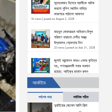
সন্দেহভাজন হিসেবে স্বামীকে আটক
করলো পুলিশ!জামিন নাদিয়ে
কারাগারে পাঠালো আদালত
34 views
|
posted on August 2, 2026
বায়তুল মোকাররমে অভিযান:বিপুল
পরিমাণ ধারালো দেশীয় অস্ত্র
উদ্ধারসহ গ্রেফতার তিন
20 views
|
posted on July 31, 2026
জুলাই আন্দোলন কারও একার কৃতিত্ব
নয়, গণতন্ত্রকামী সবার অবদান
রয়েছে: আতিকুর রহমান রুমন
20 views
|
posted on August 1, 2026
আর্কাইভ
উত্তরখানে ডিএনসিসি প্রশাসক মো.
শফিকুল ও ঢাকা-১৮ আসনের সংসদ
সর্বশেষ খবর
সর্বাধিক পঠিত
সদস্য এস এম জাহাঙ্গীর হোসেনের
দুবাইয়ের জেবেল আলি শিল্প
উপর একদল দুস্কৃতিকারীদের হামলা
20 views
|
posted on August 2, 2026