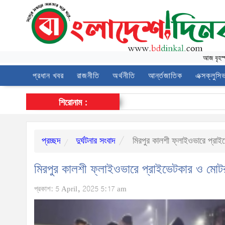
আজ
বৃহস
প্রধান খবর
রাজনীতি
অর্থনীতি
আর্ন্তজাতিক
এক্সক্লুসি
শিরোনাম :
প্রচ্ছদ
দুর্ঘটনার সংবাদ
মিরপুর কালশী ফ্লাইওভারে প্রাই
মিরপুর কালশী ফ্লাইওভারে প্রাইভেটকার ও মোটর
প্রকাশ: 5 April, 2025 5:17 am