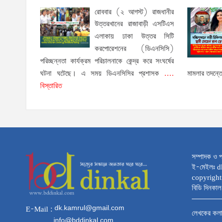
রোববার (২ আগস্ট) রাজধানীর
উত্তরখানের রাজাবাড়ী এসটিএস
এলাকায় ঢাকা উত্তর সিটি
করপোরেশনের (ডিএনসিসি)
পরিচ্ছন্নতা কার্যক্রম পরিচালনাকে কেন্দ্র করে সংঘর্ষের
ঘটনা ঘটেছে। এ সময় ডিএনসিসির প্রশাসক
....
মামলার তদন্ত
বিস্তারিত
সম্পাদক ও প
ই-মেইলঃ 
copyright
বিডি দিনকাল 
dk.kamrul@gmail.com
E-Mail :
লেখকের কল
info@bddinkal.com