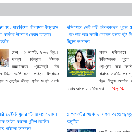
ল্প নয়, পাহাড়িদের জীবনমান উন্নয়নে
দক্ষিণখানে সেই নারী চিকিৎসককে খুনের 
িক কার্যকর উদ্যোগ নেয়ার আহ্বান
গ্রেপ্তার তার স্বামী সোহেল রানার দুই দ
ন্ত্রীর
রিমান্ড আদালত
ঢাকা, ০৩ আগস্ট, ২০২৬ খ্রি.।
ঢাকার দক্ষিণখানে
পার্বত্য চট্টগ্রাম বিষয়ক
চিকিৎসককে খুনের
মন্ত্রণালয়ের প্রতিমন্ত্রী মীর
গ্রেপ্তার তার স্বা
ল উদ্দীন এমপি বলেন, পার্বত্য চট্টগ্রামের
রানাকে একদিন পর পূর্ব
বাদ ও দৈনন্দিন জীবনে পানির সংকট একটি
দিনে রিমান্ড শুনানি
ঢাকার আদালতে হাজির করা
.... বিস্তারিত
ারী ডেন্টিস্ট খুনের ঘটনায় সন্দেহভাজন
৫ আগস্টের স্মরণসভা সফল করতে প্রস্ত
ামীকে আটক করলো পুলিশ!জামিন
অনুষ্ঠিত
গারে পাঠালো আদালত