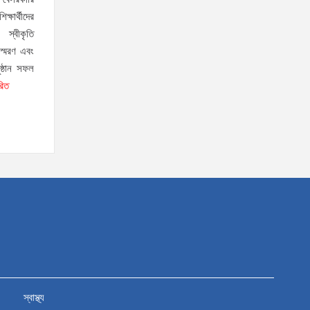
 বেসরকারি
ক্রীড়া প্রতিমন্ত্রী, এলজিআরডি
ষার্থীদের
প্রতিমন্ত্রী, জনপ্রশাসন প্রতিমন্ত্রীসহ বগুড়ার সংসদ
 স্বীকৃতি
স্মরণ এবং
সদস্যরা’
ষ্ঠান সফল
৬,০০০ (ছয় হাজার) পিস ইয়াবা
রিত
ট্যাবলেট , নগদ টাকা সহ জন
মাদক ব্যবসায়ীকে গ্রেফতার করেছে র‌্যাব কুষ্টিয়া
উত্তরখানে ডিএনসিসি প্রশাসক
মো. শফিকুল ও ঢাকা-১৮ আসনের
সংসদ সদস্য এস এম জাহাঙ্গীর হোসেনের উপর একদল
দুস্কৃতিকারীদের হামলা
যৌতুক ও মাদকমুক্ত সমাজ গঠনে
নিজের পরিবার থেকেই পরিবর্তনের
সূচনা করতে হবে: ভূমি ও পার্বত্য চট্টগ্রাম প্রতিমন্ত্রী
দক্ষিণখানের নারী ডেন্টিস্ট খুনের
স্বাস্থ্য