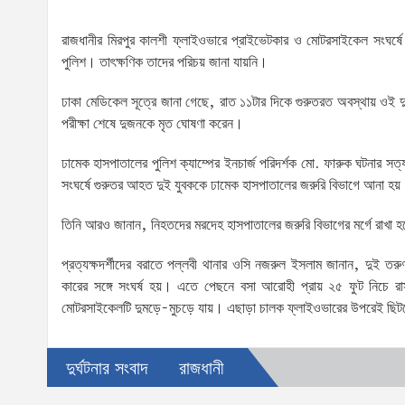
রাজধানীর মিরপুর কালশী ফ্লাইওভারে প্রাইভেটকার ও মোটরসাইকেল সংঘর্ষে 
পুলিশ। তাৎক্ষণিক তাদের পরিচয় জানা যায়নি।
ঢাকা মেডিকেল সূত্রে জানা গেছে, রাত ১১টার দিকে গুরুতরত অবস্থায় ওই 
পরীক্ষা শেষে দুজনকে মৃত ঘোষণা করেন।
ঢামেক হাসপাতালের পুলিশ ক্যাম্পের ইনচার্জ পরিদর্শক মো. ফারুক ঘটনার সত
সংঘর্ষে গুরুতর আহত দুই যুবককে ঢামেক হাসপাতালের জরুরি বিভাগে আনা হয়
তিনি আরও জানান, নিহতদের মরদেহ হাসপাতালের জরুরি বিভাগের মর্গে রাখা হয
প্রত্যক্ষদর্শীদের বরাতে পল্লবী থানার ওসি নজরুল ইসলাম জানান, দুই
কারের সঙ্গে সংঘর্ষ হয়। এতে পেছনে বসা আরোহী প্রায় ২৫ ফুট নিচে র
মোটরসাইকেলটি দুমড়ে-মুচড়ে যায়। এছাড়া চালক ফ্লাইওভারের উপরেই ছি
দুর্ঘটনার সংবাদ
রাজধানী