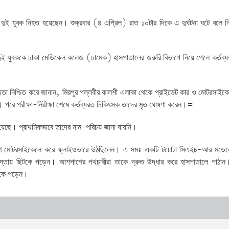
দুই যুবক নিহত হয়েছেন। শুক্রবার (৪ এপ্রিল) রাত ১০টার দিকে এ দুর্ঘটনা ঘটে বলে নি
দুই যুবককে ঢাকা মেডিকেল কলেজ (ঢামেক) হাসপাতালের জরুরি বিভাগে নিয়ে গেলে কর্তব্
্যতা নিশ্চিত করে জানান, মিরপুর পল্লবীর কালশী এলাকা থেকে প্রাইভেট কার ও মোটরসাইকে
। পরে পরীক্ষা-নিরীক্ষা শেষে কর্তব্যরত চিকিৎসক তাদের মৃত ঘোষণা করেন।=
়েছে। প্রাথমিকভাবে তাদের নাম-পরিচয় জানা যায়নি।
 তরুণ মোটরসাইকেলে করে ফ্লাইওভারে উঠছিলেন। এ সময় একটি টয়োটা সিএইচ-আর মডেল
াস্তায় ছিটকে পড়েন। আশপাশের পথচারীরা তাকে দ্রুত উদ্ধার করে হাসপাতালে পাঠান
টকে পড়েন।