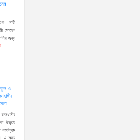
িনের
ভিসাও স্বয়ংক্রিয়ভাবে বাতিল হয়েছে:পররাষ্ট্র প্রতিমন্ত্রী
শামা ওবায়েদ
 এক নারী
সচিবালয়ে প্রধানমন্ত্রী তারেক
ামী সোহেল
রহমানের সঙ্গে সাক্ষাৎ করেন
ুনানির জন্য
ত
জুলাইযোদ্ধা শেখ আজিজুর রহমান
প্রধানমন্ত্রীর প্রতিরক্ষা উপদেষ্টার
বাংলাদেশ সশস্ত্র বাহিনী বোর্ড
পরিদর্শন
চট্টগ্রামের আন্ডারওয়ার্ল্ডের
িকুল ও
হাঙ্গীর
আলোচিত সন্ত্রাসী এবং বড় সাজ্জাদ
ামলা
বাহিনীর কিলিং স্কোয়াডপ্রধান রায়হান ছাদ থেকে লাফ
রাজধানীর
দিয়ে পালাল
াকা উত্তর
কার্যক্রম
ছে। এ সময়