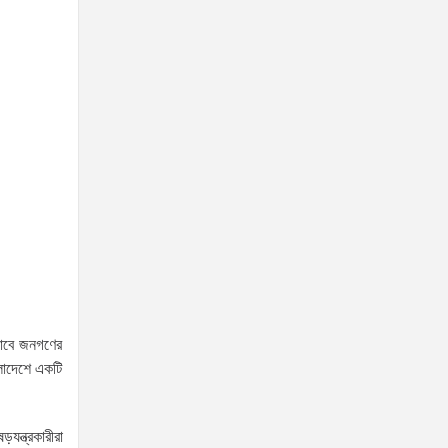
ঘটনায় সন্দেহভাজন হিসেবে
স্বামীকে আটক করলো পুলিশ!জামিন নাদিয়ে কারাগারে
পাঠালো আদালত
৫ আগস্টের স্মরণসভা সফল করতে
প্রস্তুতি সভা অনুষ্ঠিত
জুলাই আন্দোলন কারও একার
কৃতিত্ব নয়, গণতন্ত্রকামী সবার
অবদান রয়েছে: আতিকুর রহমান রুমন
প্রধানমন্ত্রীর সঙ্গে মার্কিন বিশেষ
দূতের বৈঠক: তারেক রহমানের
নেতৃত্ব ও বাংলাদেশের স্থিতিশীলতায় দৃঢ় আত্মবিশ্বাস
 ভাবে জনগণের
যুক্তরাষ্ট্রের: মাহ্দী আমিন
ংলাদেশে একটি
জনগণই দেশের আসল মালিক,
দল-ধর্ম-বর্ণ নির্বিশেষে সেবা নিশ্চিত
যন্ত্রকারীরা