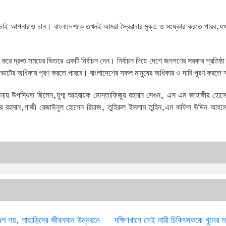
 চাই আপনারাও চান। বাংলাদেশকে তখনই আমরা স্বৈরাচার মুক্ত ও সংষ্কার করতে পারব,যখ
করে দ্রুত সময়ের ভিতরে একটি নির্বাচন দেন। নির্বাচন দিয়ে দেশে জনগণের সরকার প্রতিষ্
র ভোটের অধিকার পূরণ করতে পারবে। বাংলাদেশের সকল মানুষের অধিকার ও দাবি পূরণ করতে 
নায় উপস্থিত ছিলেন,যুগ্ম আহবায়ক মোস্তাফিজুর রহমান সেগুন, এস এম জাহাঙ্গীর হো
 রহমান,গাজী রেজাউনুল হোসেন রিয়াজ, তুহিরুল ইসলাম তুহিন,এম কফিল উদ্দিন আহম
ল্প নয়, পাহাড়িদের জীবনমান উন্নয়নে
দক্ষিণখানে সেই নারী চিকিৎসককে খুনের 