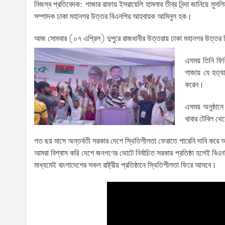
নিজস্ব প্রতিবেদক: গাজার রাফায় ইসরায়েলি হামলার তীব্র নিন্দা জানিয়ে মুস
সম্পাদক ঢাকা মহানগর উত্তর বিএনপির আহবায়ক আমিনুল হক।
আজ সোমবার (০৭ এপ্রিল) দুপুরে রাজধানীর উত্তরায় ঢাকা মহানগর উত্তর 
এসময় তিনি ফিল
গাজায় যে হত্
করেন।
এসময় অনুষ্ঠান
খাবার টেবিল থে
গত ছয় মাসে অন্তর্বতী সরকার দেশে স্থিতিশীলতা ফেরাতে পারেনি দাবি করে আম
আমরা বিশ্বাস করি দেশে জনগণের ভোটে নির্বাচিত সরকার প্রতিষ্ঠা হলেই বিএনপি
মাধ্যমেই বাংলাদেশের সকল রাষ্ট্রীয় প্রতিষ্ঠানে স্থিতিশীলতা ফিরে আসবে।