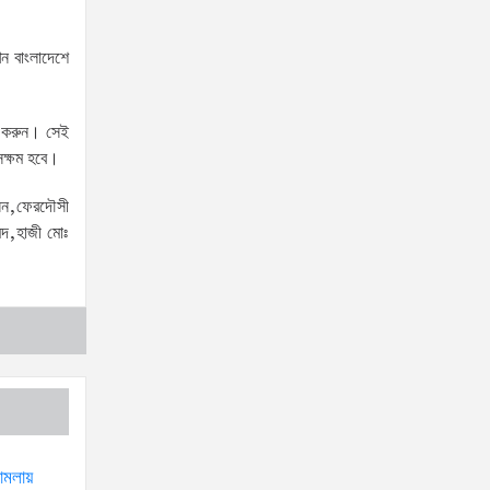
নতুন কুঁড়ির চ্যাম্পিয়ন স্মৃতি কিসকুর
মায়ের চাকরির ঘোষণা, আর্থিক
ন বাংলাদেশে
সহায়তাও দিলেন প্রতিমন্ত্রী আমিনুল হক
দেশের প্রান্তিক পর্যায় থেকে
ঠা করুন। সেই
উদীয়মান খেলোয়াড়দের বাছাই করে
সক্ষম হবে।
ক্রীড়া অঙ্গনের সমৃদ্ধি ঘটাতে চাই: — প্রতিমন্ত্রী
সেন,ফেরদৌসী
ব্যারিস্টার মীর হেলাল
েদ,হাজী মোঃ
উন্নয়ন নিয়ে হাউজিং কোম্পানিকে
সময় বেঁধে দিলেন হাবিব
যুক্তরাষ্ট্রের বিশেষ দূত রাষ্ট্রদূত
সার্জিও গর বাংলাদেশে তার প্রথম
সরকারি সফর শেষে বাংলাদেশ-যুক্তরাষ্ট্র সম্পর্কের
ভবিষ্যৎ নিয়ে আশাবাদ ব্যক্ত করেছেন
ইউএইতে শুধু বাংলাদেশিদের নয়,
মামলায়
আরও কয়েকটি দেশের নাগরিকদের