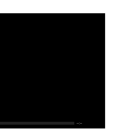
--:--