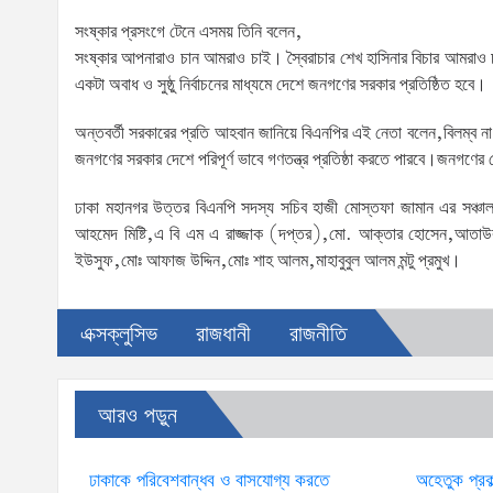
সংষ্কার প্রসংগে টেনে এসময় তিনি বলেন,
সংষ্কার আপনারাও চান আমরাও চাই। স্বৈরাচার শেখ হাসিনার বিচার আমরাও
একটা অবাধ ও সুষ্ঠু নির্বাচনের মাধ্যমে দেশে জনগণের সরকার প্রতিষ্ঠিত হবে।
অন্তবর্তী সরকারের প্রতি আহবান জানিয়ে বিএনপির এই নেতা বলেন,বিলম্ব না 
জনগণের সরকার দেশে পরিপূর্ণ ভাবে গণতন্ত্র প্রতিষ্ঠা করতে পারবে।জনগণে
ঢাকা মহানগর উত্তর বিএনপি সদস্য সচিব হাজী মোস্তফা জামান এর সঞ্চাল
আহমেদ মিষ্টি,এ বি এম এ রাজ্জাক (দপ্তর),মো. আক্তার হোসেন,আতাউর
ইউসুফ,মোঃ আফাজ উদ্দিন,মোঃ শাহ আলম,মাহাবুবুল আলম মন্টু প্রমুখ।
এক্সক্লুসিভ
রাজধানী
রাজনীতি
আরও পড়ুন
ঢাকাকে পরিবেশবান্ধব ও বাসযোগ্য করতে
অহেতুক প্রক