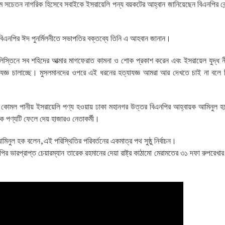
লিম সচেতন নাগরিক হিসেবে সবাইকে ইসরায়েলি পন্য বয়কটের আহ্বান জানিয়েছেন বিএনপির কেন্দ্
বিএনপির ঈদ পুনর্মিলনীতে সভাপতির বক্তব্যে তিনি এ আহবান জানান।
িস্তিনে সব শহিদের আত্মার মাগফেরাত কামনা ও শোক প্রকাশ করেন এবং ইসরায়েল যুদ্ধ ন
যাযজ্ঞ চালাচ্ছে। মুসলমানদের ওপরে এই ধরনের হত্যাযজ্ঞ আমরা আর দেখতে চাই না বলে 
ে কোমল পানীয় ইসরায়েলি পণ্য হওয়ায় ঢাকা মহানগর উত্তর বিএনপির আহ্বায়ক আমিনুল 
কে পণ্যটি ফেলে দেয় হাজারও নেতাকর্মী।
িনুল হক বলেন,এই পরিস্থিতির পরিবর্তনের একমাত্র পথ সুষ্ঠু নির্বাচন।
র ভারপ্রাপ্ত চেয়ারম্যান তারেক রহমানের দেয়া রাষ্ট্র কাঠামো মেরামতের ৩১ দফা রুপরেখার 