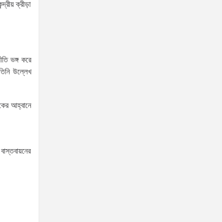
‘তরুণদের উৎসাহ দিলেন যুব ও
রীয় ক্রীড়া
ক্রীড়া প্রতিমন্ত্রী, এলজিআরডি
প্রতিমন্ত্রী, জনপ্রশাসন প্রতিমন্ত্রীসহ বগুড়ার সংসদ
সদস্যরা’
ীতি ভঙ্গ করে
৬,০০০ (ছয় হাজার) পিস ইয়াবা
তিনি উল্লেখ
ট্যাবলেট , নগদ টাকা সহ জন
মাদক ব্যবসায়ীকে গ্রেফতার করেছে র‌্যাব কুষ্টিয়া
হকের আহ্বানে
উত্তরখানে ডিএনসিসি প্রশাসক
মো. শফিকুল ও ঢাকা-১৮ আসনের
সংসদ সদস্য এস এম জাহাঙ্গীর হোসেনের উপর একদল
বাস্তবায়নের
দুস্কৃতিকারীদের হামলা
যৌতুক ও মাদকমুক্ত সমাজ গঠনে
নিজের পরিবার থেকেই পরিবর্তনের
সূচনা করতে হবে: ভূমি ও পার্বত্য চট্টগ্রাম প্রতিমন্ত্রী
দক্ষিণখানের নারী ডেন্টিস্ট খুনের