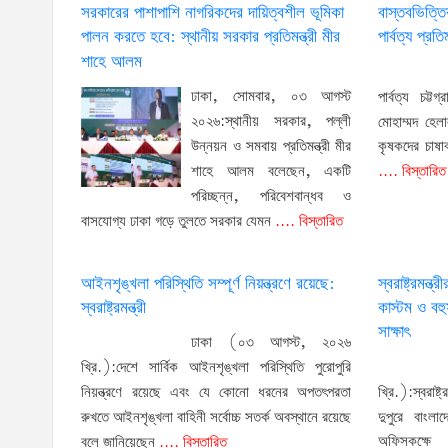
সরকারের পাশাপাশি নাগরিকদের দায়িত্বশীল ভূমিকা
বাস্তবভিত্ত
পালন করতে হবে: স্থানীয় সরকার প্রতিমন্ত্রী মীর
পার্বত্য প্রতিম
শাহে আলম
ঢাকা, সোমবার, ০৩ আগস্ট
পার্বত্য চট্ট
২০২৬:স্থানীয় সরকার, পল্লী
মোহাম্মদ হেলা
উন্নয়ন ও সমবায় প্রতিমন্ত্রী মীর
কৃষকদের চাষা
শাহে আলম বলেছেন, একটি
.... বিস্তারিত
পরিচ্ছন্ন, পরিবেশবান্ধব ও
বাসযোগ্য ঢাকা গড়ে তুলতে সরকার যেমন
.... বিস্তারিত
আইনশৃঙ্খলা পরিস্থিতি সম্পূর্ণ নিয়ন্ত্রণে রয়েছে:
স্বরাষ্ট্রমন্ত
স্বরাষ্ট্রমন্ত্রী
কাস্টম ও বহু
সাক্ষাৎ
ঢাকা (০৩ আগস্ট, ২০২৬
খ্রি.):দেশে সার্বিক আইনশৃঙ্খলা পরিস্থিতি পুরোপুরি
খ্রি.):স্বরাষ
নিয়ন্ত্রণে রয়েছে এবং যে কোনো ধরনের অপতৎপরতা
দুপুরে বাংলাদ
রুখতে আইনশৃঙ্খলা বাহিনী সর্বোচ্চ সতর্ক অবস্থানে রয়েছে
অফিসকক্ষে অ
বলে জানিয়েছেন
.... বিস্তারিত