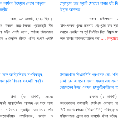
িক কার্যকর উদ্যোগ নেয়ার আহ্বান
গ্রেপ্তার তার স্বামী সোহেল রানার দুই দ
ন্ত্রীর
রিমান্ড আদালত
ঢাকা, ০৩ আগস্ট, ২০২৬ খ্রি.।
ঢাকার দক্ষিণখানে
গ্রাম বিষয়ক মন্ত্রণালয়ের প্রতিমন্ত্রী মীর
চিকিৎসককে খুনের মামলায় গ্রেপ্তার তার স্ব
ল উদ্দীন এমপি বলেন, পার্বত্য চট্টগ্রামের
রানাকে একদিন পর পূর্ব নির্ধারিত দিনে রিমান্ড শ
বাদ ও দৈনন্দিন জীবনে পানির সংকট একটি
আজ ঢাকার আদালতে হাজির করা
.... বিস্তারি
্রীর সঙ্গে অস্ট্রেলিয়ার নাগরিকত্ব,
উত্তরখানে ডিএনসিসি প্রশাসক মো. শফ
সংস্কৃতি বিষয়ক সহকারী মন্ত্রীর
ঢাকা-১৮ আসনের সংসদ সদস্য এস এম জা
হোসেনের উপর একদল দুস্কৃতিকারীদের হ
ঢাকা (৩ আগস্ট, ২০২৬
রোববার (২ আগস্ট) 
্ট্রমন্ত্রী সালাহউদ্দিন আহমদ এর সঙ্গে আজ
উত্তরখানের রাজাবাড়ী এসটিএস এলাকায় ঢ
েশ সচিবালয়ে স্বরাষ্ট্র মন্ত্রণালয়ে তাঁর
সিটি করপোরেশনের (ডিএনসিসি) পরিচ্ছন্নতা 
স্ট্রেলিয়ার নাগরিকত্ব, কাস্টম ও
পরিচালনাকে কেন্দ্র করে সংঘর্ষের ঘটনা ঘটে