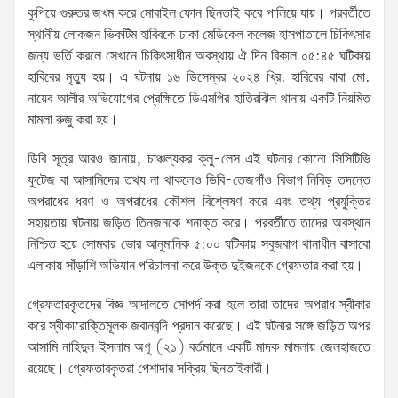
কুপিয়ে গুরুতর জখম করে মোবাইল ফোন ছিনতাই করে পালিয়ে যায়। পরবর্তীতে
স্থানীয় লোকজন ভিকটিম হাবিবকে ঢাকা মেডিকেল কলেজ হাসপাতালে চিকিৎসার
জন্য ভর্তি করলে সেখানে চিকিৎসাধীন অবস্থায় ঐ দিন বিকাল ০৫:৪৫ ঘটিকায়
হাবিবের মৃত্যু হয়। এ ঘটনায় ১৬ ডিসেম্বর ২০২৪ খ্রি. হাবিবের বাবা মো.
নায়েব আলীর অভিযোগের প্রেক্ষিতে ডিএমপির হাতিরঝিল থানায় একটি নিয়মিত
মামলা রুজু করা হয়।
ডিবি সূত্র আরও জানায়, চাঞ্চল্যকর ক্লু-লেস এই ঘটনার কোনো সিসিটিভি
ফুটেজ বা আসামিদের তথ্য না থাকলেও ডিবি-তেজগাঁও বিভাগ নিবিড় তদন্তে
অপরাধের ধরণ ও অপরাধের কৌশল বিশ্লেষণ করে এবং তথ্য প্রযুক্তির
সহায়তায় ঘটনায় জড়িত তিনজনকে শনাক্ত করে। পরবর্তীতে তাদের অবস্থান
নিশ্চিত হয়ে সোমবার ভোর আনুমানিক ৫:০০ ঘটিকায় সবুজবাগ থানাধীন বাসাবো
এলাকায় সাঁড়াশি অভিযান পরিচালনা করে উক্ত দুইজনকে গ্রেফতার করা হয়।
গ্রেফতারকৃতদের বিজ্ঞ আদালতে সোপর্দ করা হলে তারা তাদের অপরাধ স্বীকার
করে স্বীকারোক্তিমূলক জবানবন্দি প্রদান করেছে। এই ঘটনার সঙ্গে জড়িত অপর
আসামি নাহিদুল ইসলাম অণু (২১) বর্তমানে একটি মাদক মামলায় জেলহাজতে
রয়েছে। গ্রেফতারকৃতরা পেশাদার সক্রিয় ছিনতাইকারী।