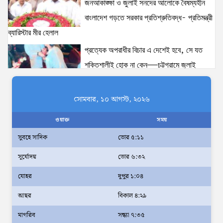
জনআকাঙ্ক্ষা ও জুলাই সনদের আলোকে বৈষম্যহীন
বাংলাদেশ গড়তে সরকার প্রতিশ্রুতিবদ্ধ- প্রতিমন্ত্রী
ব্যারিস্টার মীর হেলাল
প্রত্যেক অপরাধীর বিচার এ দেশেই হবে, সে যত
শক্তিশালীই হোক না কেন—চট্টগ্রামে জুলাই
গণঅভ্যুত্থান দিবসে প্রতিমন্ত্রী ব্যারিস্টার মীর হেলাল
ঢাকাকে পরিবেশবান্ধব ও বাসযোগ্য করতে সরকারের
সোমবার, ১০ আগস্ট, ২০২৬
পাশাপাশি নাগরিকদের দায়িত্বশীল ভূমিকা পালন
ওয়াক্ত
সময়
করতে হবে: স্থানীয় সরকার প্রতিমন্ত্রী মীর শাহে আলম
সুবহে সাদিক
ভোর ৫:১১
আমরা মালিক নই, দেশের ১৮ কোটি জনগণের
সূর্যোদয়
ভোর ৬:৩২
সেবক: ভূমি প্রতিমন্ত্রী ব্যারিস্টার মীর হেলাল
অহেতুক প্রকল্প নয়, পাহাড়িদের জীবনমান উন্নয়নে
যোহর
দুপুর ১:০৪
বাস্তবভিত্তিক কার্যকর উদ্যোগ নেয়ার আহ্বান
আছর
বিকাল ৪:২৯
পার্বত্য প্রতিমন্ত্রীর
মাগরিব
সন্ধ্যা ৭:৩৫