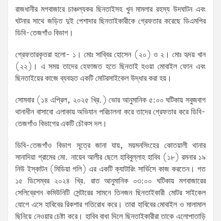
রাজধানীর মগবাজারে চাঞ্চল্যকর ছিনতাইসহ খুন মামলার রহস্য উদঘাটন এবং
ঘটনার সাথে জড়িত দুই পেশাদার ছিনতাইকারীকে গ্রেফতার করেছে ডিএমপির
ডিবি-তেজগাঁও বিভাগ।
গ্রেফতারকৃতরা হলো- ১। মোঃ সাব্বির হোসেন (২০) ও ২। মোঃ হৃদয় খান
(২২)। এ সময় তাদের হেফাজত হতে ছিনতাই হওয়া মোবাইল ফোন এবং
ছিনতাইয়ের কাজে ব্যবহৃত একটি মোটরসাইকেল উদ্ধার করা হয়।
সোমবার (১৪ এপ্রিল, ২০২৫ খ্রি.) ভোর আনুমানিক ৫:০০ ঘটিকায় সবুজবাগ
থানাধীন বাসাবো এলাকায় অভিযান পরিচালনা করে তাদের গ্রেফতার করে ডিবি-
তেজগাঁও বিভাগের একটি চৌকস দল।
ডিবি-তেজগাঁও বিভাগ ‍সূত্রে জানা যায়, ময়মনসিংহের কোতয়ালী থানার
সানাদিয়া গ্রামের মো. নায়েব আলীর ছেলে হাবিবুল্লাহ হাবিব (১৮) রমনার ১৯
নিউ ইস্কাটন (মিডিয়া গলি) এর একটি ক্যাটারিং সার্ভিসে কাজ করতেন। গত
১৫ ডিসেম্বর ২০২৪ খ্রি. রাত আনুমানিক ০৩:০০ ঘটিকায় মগবাজারের
সেলিব্রেশন কমিউনিটি সেন্টারের সামনে তিনজন ছিনতাইকারী মোটর সাইকেল
যোগে এসে হাবিবের রিকশার গতিরোধ করে। তারা হাবিবের মোবাইল ও মালামাল
ছিনিয়ে নেওয়ার চেষ্টা করে। হাবিব বাধা দিলে ছিনতাইকারীরা তাকে এলোপাতাড়ি