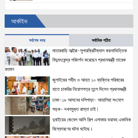
প্রত্যেক অপরাধীর বিচার এ দেশেই হবে, সে যত শক্তিশালীই
আর্কাইভ
হোক না কেন—চট্টগ্রামে জুলাই গণঅভ্যুত্থান দিবসে প্রতিমন্ত্রী
ব্যারিস্টার মীর হেলাল
6 views
|
posted on August 5, 2026
সর্বশেষ খবর
সর্বাধিক পঠিত
জনআকাঙ্ক্ষা ও জুলাই সনদের আলোকে বৈষম্যহীন বাংলাদেশ
মাতারবাড়ি আল্ট্রা-সুপারক্রিটিক্যাল কয়লাভিত্তিক
গড়তে সরকার প্রতিশ্রুতিবদ্ধ- প্রতিমন্ত্রী ব্যারিস্টার মীর হেলাল
বিদ্যুৎকেন্দ্র পরিদর্শন করেছেন প্রধানমন্ত্রী তারেক
6 views
|
posted on August 5, 2026
রহমান
জুলাইয়ের শহীদ ও আহত ১০ ব্যক্তির পরিবারের
হাতে চাকরির নিয়োগপত্র তুলে দিলেন প্রধানমন্ত্রী
ঢাকা-১৮ আসনের দলিপাড়া- আহালিয়া সংযোগ
সড়ক- দখলমুক্ত রাস্তা চাই!
দুবাইয়ের জেবেল আলি শিল্প এলাকায় ভয়াবহ একাধিক
বিস্ফোরণের ঘটনা ঘটেছে।