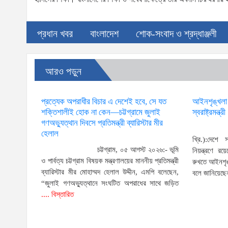
প্রধান খবর
বাংলাদেশ
শোক-সংবাদ ও শ্রদ্ধাঞ্জলী
আরও পড়ুন
প্রত্যেক অপরাধীর বিচার এ দেশেই হবে, সে যত
আইনশৃঙ্খলা পর
শক্তিশালীই হোক না কেন—চট্টগ্রামে জুলাই
স্বরাষ্ট্রমন্ত্রী
গণঅভ্যুত্থান দিবসে প্রতিমন্ত্রী ব্যারিস্টার মীর
হেলাল
খ্রি.):দেশে 
চট্টগ্রাম, ০৫ আগস্ট ২০২৬:- ভূমি
নিয়ন্ত্রণে 
ও পার্বত্য চট্টগ্রাম বিষয়ক মন্ত্রণালয়ের মাননীয় প্রতিমন্ত্রী
রুখতে আইনশৃঙ্
ব্যারিস্টার মীর মোহাম্মদ হেলাল উদ্দীন, এমপি বলেছেন,
বলে জানিয়েছে
“জুলাই গণঅভ্যুত্থানে সংঘটিত অপরাধের সাথে জড়িত
.... বিস্তারিত