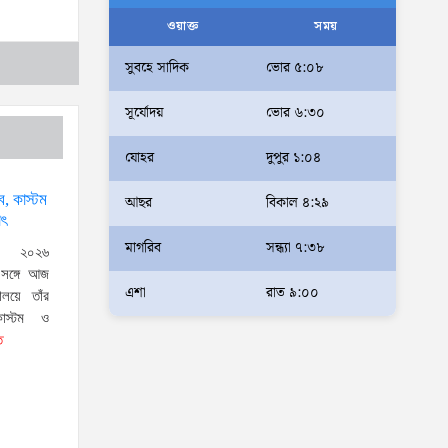
আলম
ওয়াক্ত
সময়
আমরা মালিক নই, দেশের ১৮ কোটি
সুবহে সাদিক
ভোর ৫:০৮
জনগণের সেবক: ভূমি প্রতিমন্ত্রী
সূর্যোদয়
ভোর ৬:৩০
ব্যারিস্টার মীর হেলাল
অহেতুক প্রকল্প নয়, পাহাড়িদের
যোহর
দুপুর ১:০৪
জীবনমান উন্নয়নে বাস্তবভিত্তিক
্ব, কাস্টম
আছর
বিকাল ৪:২৯
কার্যকর উদ্যোগ নেয়ার আহ্বান
াৎ
পার্বত্য প্রতিমন্ত্রীর
মাগরিব
সন্ধ্যা ৭:৩৮
, ২০২৬
দক্ষিণখানে সেই নারী চিকিৎসককে
র সঙ্গে আজ
খুনের মামলায় গ্রেপ্তার তার স্বামী
এশা
রাত ৯:০০
ণালয়ে তাঁর
সোহেল রানার দুই দিনের রিমান্ড
কাস্টম ও
ত
আদালত
আইনশৃঙ্খলা পরিস্থিতি সম্পূর্ণ
নিয়ন্ত্রণে রয়েছে: স্বরাষ্ট্রমন্ত্রী