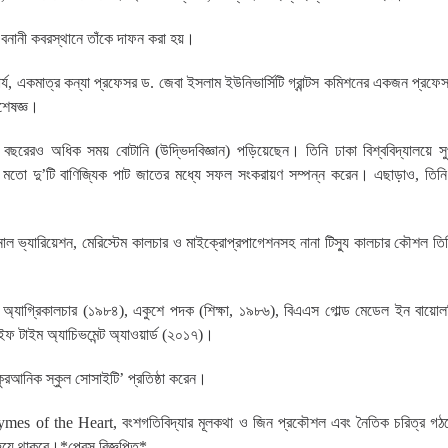
 বনানী কবরস্থানে তাঁকে দাফন করা হয়।
ার্য, একমাত্র কন্যা প্রফেসর ড. জেবা ইসলাম ইউনিভার্সিটি গ্রান্টস কমিশনের একজন প্রফেস
িশেষজ্ঞ।
০ বছরেরও অধিক সময় বোটানি (উদ্ভিদবিজ্ঞান) পড়িয়েছেন। তিনি ঢাকা বিশ্ববিদ্যালয়ে সু
মতো দু’টি বাণিজ্যিক পাট জাতের মধ্যে সফল সংকরায়ণ সম্পন্ন করেন। এছাড়াও, তিনি প
াল ভ্যারিয়েশন, মেরিস্টেম কালচার ও মাইক্রোপ্রপাগেশনসহ নানা টিস্যু কালচার কৌশল তি
ল ইন অ্যাগ্রিকালচার (১৯৮৪), একুশে পদক (শিক্ষা, ১৯৮৬), বিএএস গোল্ড মেডেল ইন বায়
ফ টাইম অ্যাচিভমেন্ট অ্যাওয়ার্ড (২০১৭)।
কুরআনিক স্কুল সোসাইটি’ প্রতিষ্ঠা করেন।
ি, Rhymes of the Heart, বংশগতিবিদ্যার মূলকথা ও জিন প্রকৌশল এবং নৈতিক চরিত্র গ
 হয়ে থাকবে।*প্রেস বিজ্ঞপ্তি*