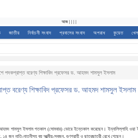
আজ
|
|
|
|
ভ
জাতীয়
নির্বাচনী সংবাদ
প্রবাসের সংবাদ
অপরাধ
কুয়েত
খেল
ে পদকপ্রাপ্ত বরেণ্য শিক্ষাবিদ প্রফেসর ড. আহমদ শামসুল ইসলাম
প্ত বরেণ্য শিক্ষাবিদ প্রফেসর ড. আহমদ শামসুল ইসলাম
 ড. আহমদ শামসুল ইসলাম গতকাল (সোমবার) ভোরে ইন্তেকাল করেছেন। ইন্নালিল্লাহি ওয়া ই
, ১৪ জন নাতি-নাতনীসহ বহু আত্মীয়-স্বজন, গুণগ্রাহী ও ছাত্রছাত্রী রেখে গেছেন।