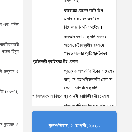
রাস্তা চাই!
দুবাইয়ের জেবেল আলি শিল্প
এলাকায় ভয়াবহ একাধিক
র এবং কনিষ্ঠ
বিস্ফোরণের ঘটনা ঘটেছে।
জনআকাঙ্ক্ষা ও জুলাই সনদের
পারনিউমারারি
আলোকে বৈষম্যহীন বাংলাদেশ
াটের টিস্যু
গড়তে সরকার প্রতিশ্রুতিবদ্ধ-
প্রতিমন্ত্রী ব্যারিস্টার মীর হেলাল
প্রত্যেক অপরাধীর বিচার এ দেশেই
নি উন্নয়ন ও
হবে, সে যত শক্তিশালীই হোক না
কেন—চট্টগ্রামে জুলাই
োলজি (১৯৮৭),
গণঅভ্যুত্থান দিবসে প্রতিমন্ত্রী ব্যারিস্টার মীর হেলাল
ঢাকাকে পরিবেশবান্ধব ও বাসযোগ্য
করতে সরকারের পাশাপাশি
নাগরিকদের দায়িত্বশীল ভূমিকা
ঠনে কুরআন ও
বৃহস্পতিবার, ৬ আগস্ট, ২০২৬
পালন করতে হবে: স্থানীয় সরকার প্রতিমন্ত্রী মীর শাহে