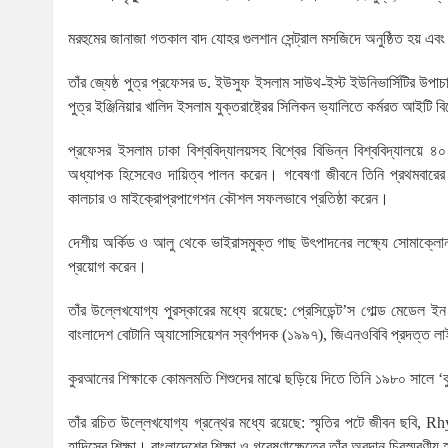
মরহুমের জানাজা গতকাল বাদ যোহর গুলশান সেন্ট্রাল মসজিদে অনুষ্ঠিত হয় এবং
তাঁর জ্যেষ্ঠ পুত্র প্রফেসর ড. ইউসুফ ইসলাম সাউথ-ইস্ট ইউনিভার্সিটির উপাচ
পুত্র ইঞ্জিনিয়ার খালিদ ইসলাম যুক্তরাষ্ট্রের সিলিকন ভ্যালিতে কর্মরত আইটি ব
প্রফেসর ইসলাম ঢাকা বিশ্ববিদ্যালয়সহ বিশ্বের বিভিন্ন বিশ্ববিদ্যালয়ে ৪
অধ্যাপক হিসেবেও দায়িত্ব পালন করেন। গবেষণা জীবনে তিনি প্রথমবারের 
কালচার ও মাইক্রোপ্রপাগেশন কৌশল সফলভাবে প্রতিষ্ঠা করেন।
দেশীয় অর্কিড ও আলু থেকে ভাইরাসমুক্ত গাছ উৎপাদনের লক্ষ্যে সোমাক্লোন
প্রয়োগ করেন।
তাঁর উল্লেখযোগ্য পুরস্কারের মধ্যে রয়েছে: প্রেসিডেন্ট’স গোল্ড মেডে
বাংলাদেশ বোটানি অ্যাসোসিয়েশন স্বর্ণপদক (১৯৯৭), জিএনওবিবি প্রদত্ত লাই
কুরআনের শিক্ষাকে কোমলমতি শিশুদের মাঝে ছড়িয়ে দিতে তিনি ১৯৮০ সালে ‘
তাঁর রচিত উল্লেখযোগ্য গ্রন্থের মধ্যে রয়েছে: স্মৃতির পটে জীবন ছব
হাদিসের শিক্ষা। বাংলাদেশের শিক্ষা ও গবেষণাক্ষেত্রে তাঁর অবদান চিরস্মরণীয়