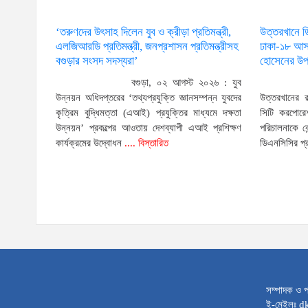
‘তরুণদের উৎসাহ দিলেন যুব ও ক্রীড়া প্রতিমন্ত্রী,
উত্তরখানে 
এলজিআরডি প্রতিমন্ত্রী, জনপ্রশাসন প্রতিমন্ত্রীসহ
ঢাকা-১৮ আসন
বগুড়ার সংসদ সদস্যরা’
হোসেনের উপর
বগুড়া, ০২ আগস্ট ২০২৬ : যুব
উন্নয়ন অধিদপ্তরের ‘তথ্যপ্রযুক্তি জ্ঞানসম্পন্ন যুবদের
উত্তরখানের 
কৃত্রিম বুদ্ধিমত্তা (এআই) প্রযুক্তির মাধ্যমে দক্ষতা
সিটি করপোরেশ
উন্নয়ন’ প্রকল্পের আওতায় দেশব্যাপী এআই প্রশিক্ষণ
পরিচালনাকে ক
কার্যক্রমের উদ্বোধন
.... বিস্তারিত
ডিএনসিসির প
সম্পাদক ও প
ই-মেইলঃ 