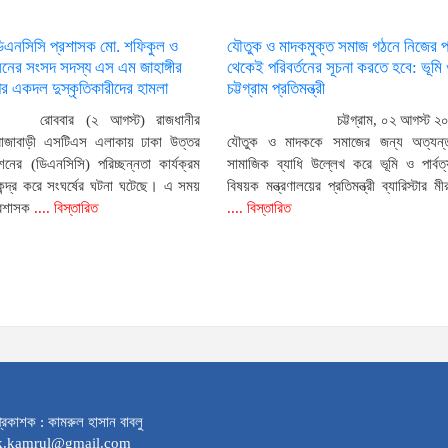
ডিএনসিসি প্রশাসক মো. শফিকুল ও
যৌতুক ও মাদকমুক্ত সমাজ গঠনে নিজের প
ের সংসদ সদস্য এস এম জাহাঙ্গীর
থেকেই পরিবর্তনের সূচনা করতে হবে: ভূমি ও
 একদল দুস্কৃতিকারীদের হামলা
চট্টগ্রাম প্রতিমন্ত্রী
রোববার (২ আগস্ট) রাজধানীর
চট্টগ্রাম, ০২ আগস্ট ২
রাজাবাড়ী এসটিএস এলাকায় ঢাকা উত্তর
যৌতুক ও মাদককে সমাজের জন্য অত্যন
নের (ডিএনসিসি) পরিচ্ছন্নতা কার্যক্রম
সামাজিক ব্যাধি উল্লেখ করে ভূমি ও পার্বত্য
েন্দ্র করে সংঘর্ষের ঘটনা ঘটেছে। এ সময়
বিষয়ক মন্ত্রণালয়ের প্রতিমন্ত্রী ব্যারিস্টার ম
্রশাসক
.... বিস্তারিত
.... বিস্তারিত
্রকাশক : কামরুল হাসান বাবলু
dk.kamrul@gmail.com