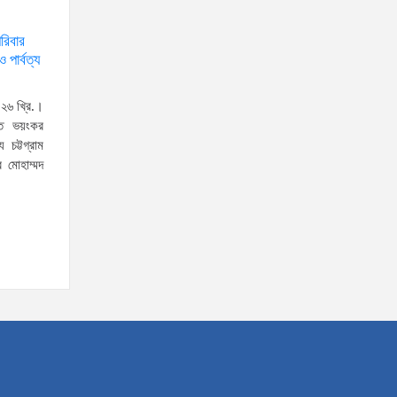
রিবার
স্বরাষ্ট্রমন্ত্রীর সঙ্গে অস্ট্রেলিয়ার নাগরিকত্ব, কাস্টম ও
 পার্বত্য
বহুসংস্কৃতি বিষয়ক সহকারী মন্ত্রীর সাক্ষাৎ
‘তরুণদের উৎসাহ দিলেন যুব ও
০২৬ খ্রি.।
ক্রীড়া প্রতিমন্ত্রী, এলজিআরডি
্ত ভয়ংকর
 চট্টগ্রাম
প্রতিমন্ত্রী, জনপ্রশাসন
ীর মোহাম্মদ
প্রতিমন্ত্রীসহ বগুড়ার সংসদ সদস্যরা’
৬,০০০ (ছয় হাজার) পিস ইয়াবা
ট্যাবলেট , নগদ টাকা সহ জন মাদক
ব্যবসায়ীকে গ্রেফতার করেছে র‌্যাব
কুষ্টিয়া
উত্তরখানে ডিএনসিসি প্রশাসক
মো. শফিকুল ও ঢাকা-১৮ আসনের
সংসদ সদস্য এস এম জাহাঙ্গীর
হোসেনের উপর একদল দুস্কৃতিকারীদের হামলা