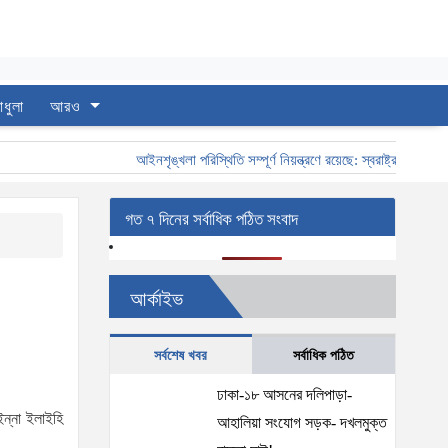
াধুলা
আরও
আইনশৃঙ্খলা পরিস্থিতি সম্পূর্ণ নিয়ন্ত্রণে রয়েছে: স্বরাষ্ট্রমন্ত্রী
স্বর
গত ৭ দিনের সর্বাধিক পঠিত সংবাদ
আর্কাইভ
সর্বশেষ খবর
সর্বাধিক পঠিত
ঢাকা-১৮ আসনের দলিপাড়া-
ন্না ইলাইহি
আহালিয়া সংযোগ সড়ক- দখলমুক্ত