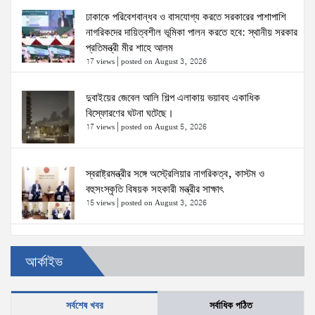
ঢাকাকে পরিবেশবান্ধব ও বাসযোগ্য করতে সরকারের পাশাপাশি
নাগরিকদের দায়িত্বশীল ভূমিকা পালন করতে হবে: স্থানীয় সরকার
প্রতিমন্ত্রী মীর শাহে আলম
17 views
|
posted on August 3, 2026
দুবাইয়ের জেবেল আলি শিল্প এলাকায় ভয়াবহ একাধিক
বিস্ফোরণের ঘটনা ঘটেছে।
17 views
|
posted on August 5, 2026
স্বরাষ্ট্রমন্ত্রীর সঙ্গে অস্ট্রেলিয়ার নাগরিকত্ব, কাস্টম ও
বহুসংস্কৃতি বিষয়ক সহকারী মন্ত্রীর সাক্ষাৎ
15 views
|
posted on August 3, 2026
ঢাকা-১৮ আসনের দলিপাড়া- আহালিয়া সংযোগ সড়ক-
আর্কাইভ
দখলমুক্ত রাস্তা চাই!
15 views
|
posted on August 6, 2026
সর্বশেষ খবর
সর্বাধিক পঠিত