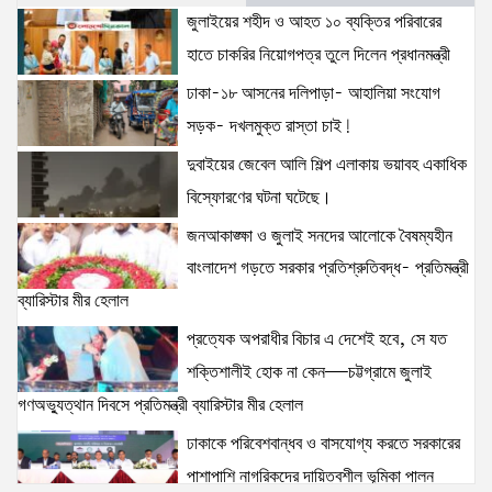
জুলাইয়ের শহীদ ও আহত ১০ ব্যক্তির পরিবারের হাতে চাকরির
জুলাইয়ের শহীদ ও আহত ১০ ব্যক্তির পরিবারের
নিয়োগপত্র তুলে দিলেন প্রধানমন্ত্রী
হাতে চাকরির নিয়োগপত্র তুলে দিলেন প্রধানমন্ত্রী
15 views
|
posted on August 8, 2026
ঢাকা-১৮ আসনের দলিপাড়া- আহালিয়া সংযোগ
সড়ক- দখলমুক্ত রাস্তা চাই!
আইনশৃঙ্খলা পরিস্থিতি সম্পূর্ণ নিয়ন্ত্রণে রয়েছে: স্বরাষ্ট্রমন্ত্রী
12 views
|
posted on August 3, 2026
দুবাইয়ের জেবেল আলি শিল্প এলাকায় ভয়াবহ একাধিক
বিস্ফোরণের ঘটনা ঘটেছে।
জনআকাঙ্ক্ষা ও জুলাই সনদের আলোকে বৈষম্যহীন
অহেতুক প্রকল্প নয়, পাহাড়িদের জীবনমান উন্নয়নে
বাংলাদেশ গড়তে সরকার প্রতিশ্রুতিবদ্ধ- প্রতিমন্ত্রী
বাস্তবভিত্তিক কার্যকর উদ্যোগ নেয়ার আহ্বান পার্বত্য
ব্যারিস্টার মীর হেলাল
প্রতিমন্ত্রীর
8 views
|
posted on August 3, 2026
প্রত্যেক অপরাধীর বিচার এ দেশেই হবে, সে যত
শক্তিশালীই হোক না কেন—চট্টগ্রামে জুলাই
আমরা মালিক নই, দেশের ১৮ কোটি জনগণের সেবক: ভূমি
গণঅভ্যুত্থান দিবসে প্রতিমন্ত্রী ব্যারিস্টার মীর হেলাল
প্রতিমন্ত্রী ব্যারিস্টার মীর হেলাল
6 views
|
posted on August 3, 2026
ঢাকাকে পরিবেশবান্ধব ও বাসযোগ্য করতে সরকারের
পাশাপাশি নাগরিকদের দায়িত্বশীল ভূমিকা পালন