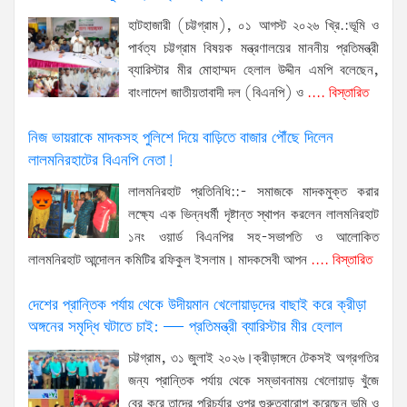
হাটহাজারী (চট্টগ্রাম), ০১ আগস্ট ২০২৬ খ্রি.:ভূমি ও
পার্বত্য চট্টগ্রাম বিষয়ক মন্ত্রণালয়ের মাননীয় প্রতিমন্ত্রী
ব্যারিস্টার মীর মোহাম্মদ হেলাল উদ্দীন এমপি বলেছেন,
বাংলাদেশ জাতীয়তাবাদী দল (বিএনপি) ও
.... বিস্তারিত
নিজ ভায়রাকে মাদকসহ পুলিশে দিয়ে বাড়িতে বাজার পৌঁছে দিলেন
লালমনিরহাটের বিএনপি নেতা!
লালমনিরহাট প্রতিনিধি::- সমাজকে মাদকমুক্ত করার
লক্ষ্যে এক ভিন্নধর্মী দৃষ্টান্ত স্থাপন করলেন লালমনিরহাট
১নং ওয়ার্ড বিএনপির সহ-সভাপতি ও আলোকিত
লালমনিরহাট আন্দোলন কমিটির রফিকুল ইসলাম। মাদকসেবী আপন
.... বিস্তারিত
দেশের প্রান্তিক পর্যায় থেকে উদীয়মান খেলোয়াড়দের বাছাই করে ক্রীড়া
অঙ্গনের সমৃদ্ধি ঘটাতে চাই: — প্রতিমন্ত্রী ব্যারিস্টার মীর হেলাল
চট্টগ্রাম, ৩১ জুলাই ২০২৬।ক্রীড়াঙ্গনে টেকসই অগ্রগতির
জন্য প্রান্তিক পর্যায় থেকে সম্ভাবনাময় খেলোয়াড় খুঁজে
বের করে তাদের পরিচর্যার ওপর গুরুত্বারোপ করেছেন ভূমি ও