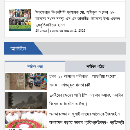
উত্তরখানে ডিএনসিসি প্রশাসক মো. শফিকুল ও ঢাকা-১৮
আসনের সংসদ সদস্য এস এম জাহাঙ্গীর হোসেনের উপর একদল
দুস্কৃতিকারীদের হামলা
20 views
|
posted on August 2, 2026
৫ আগস্টের স্মরণসভা সফল করতে প্রস্তুতি সভা অনুষ্ঠিত
আর্কাইভ
17 views
|
posted on August 1, 2026
সর্বশেষ খবর
সর্বাধিক পঠিত
ঢাকা-১৮ আসনের দলিপাড়া- আহালিয়া সংযোগ
দক্ষিণখানে সেই নারী চিকিৎসককে খুনের মামলায় গ্রেপ্তার তার
স্বামী সোহেল রানার দুই দিনের রিমান্ড আদালত
সড়ক- দখলমুক্ত রাস্তা চাই!
16 views
|
posted on August 3, 2026
দুবাইয়ের জেবেল আলি শিল্প এলাকায় ভয়াবহ একাধিক
বিস্ফোরণের ঘটনা ঘটেছে।
প্রধানমন্ত্রীর সঙ্গে মার্কিন বিশেষ দূতের বৈঠক: তারেক রহমানের
জনআকাঙ্ক্ষা ও জুলাই সনদের আলোকে বৈষম্যহীন
নেতৃত্ব ও বাংলাদেশের স্থিতিশীলতায় দৃঢ় আত্মবিশ্বাস
যুক্তরাষ্ট্রের: মাহ্দী আমিন
বাংলাদেশ গড়তে সরকার প্রতিশ্রুতিবদ্ধ- প্রতিমন্ত্রী
15 views
|
posted on August 1, 2026