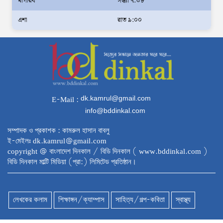
মাগরিব
সন্ধ্যা ৭:৩৮
স্বরাষ্ট্রমন্ত্রীর সঙ্গে অস্ট্রেলিয়ার নাগরিকত্ব, কাস্টম
এশা
রাত ৯:০০
ও বহুসংস্কৃতি বিষয়ক সহকারী মন্ত্রীর সাক্ষাৎ
‘তরুণদের উৎসাহ দিলেন যুব ও ক্রীড়া প্রতিমন্ত্রী,
এলজিআরডি প্রতিমন্ত্রী, জনপ্রশাসন প্রতিমন্ত্রীসহ
বগুড়ার সংসদ সদস্যরা’
৬,০০০ (ছয় হাজার) পিস ইয়াবা ট্যাবলেট , নগদ
dk.kamrul@gmail.com
E-Mail :
টাকা সহ জন মাদক ব্যবসায়ীকে গ্রেফতার করেছে
info@bddinkal.com
র‌্যাব কুষ্টিয়া
সম্পাদক ও প্রকাশক : কামরুল হাসান বাবলু
উত্তরখানে ডিএনসিসি প্রশাসক মো. শফিকুল ও
ই-মেইলঃ dk.kamrul@gmail.com
ঢাকা-১৮ আসনের সংসদ সদস্য এস এম জাহাঙ্গীর
copyright @ বাংলাদেশ দিনকাল / বিডি দিনকাল ( www.bddinkal.com )
বিডি দিনকাল মাল্টি মিডিয়া (প্রা:) লিমিটেড প্রতিষ্ঠান।
হোসেনের উপর একদল দুস্কৃতিকারীদের হামলা
যৌতুক ও মাদকমুক্ত সমাজ গঠনে নিজের পরিবার
থেকেই পরিবর্তনের সূচনা করতে হবে: ভূমি ও পার্বত্য
লেখকের কলাম
শিক্ষাঙ্গন/ক্যাম্পাস
সাহিত্য/গল্প-কবিতা
স্বাস্থ্য
চট্টগ্রাম প্রতিমন্ত্রী