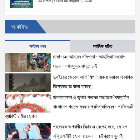
20 views
|
posted on August 1, 2026
উত্তরখানে ডিএনসিসি প্রশাসক মো. শফিকুল ও ঢাকা-১৮
আর্কাইভ
আসনের সংসদ সদস্য এস এম জাহাঙ্গীর হোসেনের উপর একদল
দুস্কৃতিকারীদের হামলা
20 views
|
posted on August 2, 2026
সর্বশেষ খবর
সর্বাধিক পঠিত
ঢাকা-১৮ আসনের দলিপাড়া- আহালিয়া সংযোগ
প্রধানমন্ত্রীর সঙ্গে মার্কিন বিশেষ দূতের বৈঠক: তারেক রহমানের
নেতৃত্ব ও বাংলাদেশের স্থিতিশীলতায় দৃঢ় আত্মবিশ্বাস
সড়ক- দখলমুক্ত রাস্তা চাই!
যুক্তরাষ্ট্রের: মাহ্দী আমিন
দুবাইয়ের জেবেল আলি শিল্প এলাকায় ভয়াবহ একাধিক
15 views
|
posted on August 1, 2026
বিস্ফোরণের ঘটনা ঘটেছে।
৫ আগস্টের স্মরণসভা সফল করতে প্রস্তুতি সভা অনুষ্ঠিত
জনআকাঙ্ক্ষা ও জুলাই সনদের আলোকে বৈষম্যহীন
15 views
|
posted on August 1, 2026
বাংলাদেশ গড়তে সরকার প্রতিশ্রুতিবদ্ধ- প্রতিমন্ত্রী
ব্যারিস্টার মীর হেলাল
প্রত্যেক অপরাধীর বিচার এ দেশেই হবে, সে যত
দক্ষিণখানে সেই নারী চিকিৎসককে খুনের মামলায় গ্রেপ্তার তার
স্বামী সোহেল রানার দুই দিনের রিমান্ড আদালত
শক্তিশালীই হোক না কেন—চট্টগ্রামে জুলাই