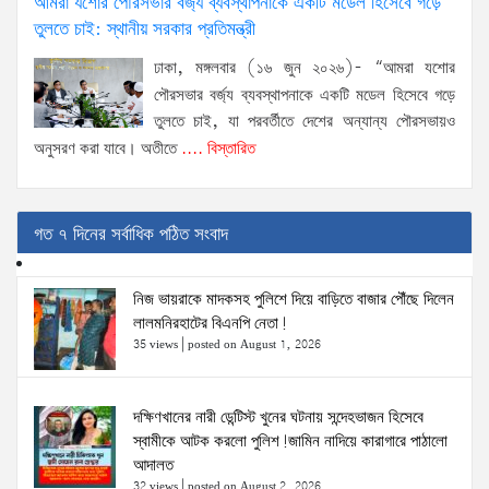
আমরা যশোর পৌরসভার বর্জ্য ব্যবস্থাপনাকে একটি মডেল হিসেবে গড়ে
তুলতে চাই: স্থানীয় সরকার প্রতিমন্ত্রী
ঢাকা, মঙ্গলবার (১৬ জুন ২০২৬)- “আমরা যশোর
পৌরসভার বর্জ্য ব্যবস্থাপনাকে একটি মডেল হিসেবে গড়ে
তুলতে চাই, যা পরবর্তীতে দেশের অন্যান্য পৌরসভায়ও
অনুসরণ করা যাবে। অতীতে
.... বিস্তারিত
গত ৭ দিনের সর্বাধিক পঠিত সংবাদ
নিজ ভায়রাকে মাদকসহ পুলিশে দিয়ে বাড়িতে বাজার পৌঁছে দিলেন
লালমনিরহাটের বিএনপি নেতা!
35 views
|
posted on August 1, 2026
দক্ষিণখানের নারী ডেন্টিস্ট খুনের ঘটনায় সন্দেহভাজন হিসেবে
স্বামীকে আটক করলো পুলিশ!জামিন নাদিয়ে কারাগারে পাঠালো
আদালত
32 views
|
posted on August 2, 2026