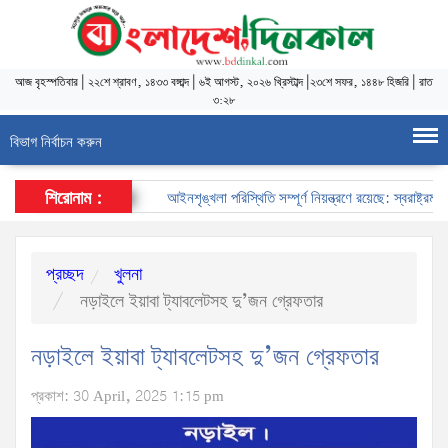
আজ
বৃহস্পতিবার
|
২২শে শ্রাবণ, ১৪৩৩ বঙ্গাব্দ
|
৬ই আগস্ট, ২০২৬ খ্রিস্টাব্দ
|
২৩শে সফর, ১৪৪৮ হিজরি
|
রাত
৩:২৮
বিভাগ নির্বাচন করুন
শিরোনাম :
আইনশৃঙ্খলা পরিস্থিতি সম্পূর্ণ নিয়ন্ত্রণে রয়েছে: স্বরাষ্ট্রমন্ত্রী
প্রচ্ছদ
খুলনা
নড়াইলে ইয়াবা ট্যাবলেটসহ দু’জন গ্রেফতার
নড়াইলে ইয়াবা ট্যাবলেটসহ দু’জন গ্রেফতার
প্রকাশ: 30 April, 2025 1:15 pm