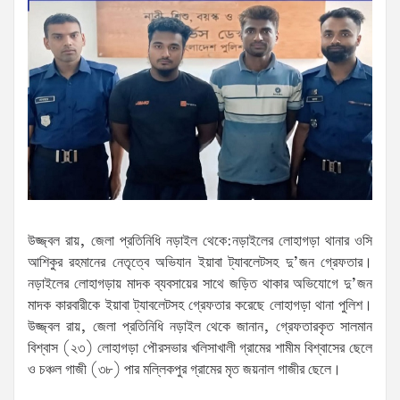
উজ্জ্বল রায়, জেলা প্রতিনিধি নড়াইল থেকে:নড়াইলের লোহাগড়া থানার ওসি
আশিকুর রহমানের নেতৃত্বে অভিযান ইয়াবা ট্যাবলেটসহ দু’জন গ্রেফতার।
নড়াইলের লোহাগড়ায় মাদক ব্যবসায়ের সাথে জড়িত থাকার অভিযোগে দু’জন
মাদক কারবারীকে ইয়াবা ট্যাবলেটসহ গ্রেফতার করেছে লোহাগড়া থানা পুলিশ।
উজ্জ্বল রায়, জেলা প্রতিনিধি নড়াইল থেকে জানান, গ্রেফতারকৃত সালমান
বিশ্বাস (২৩) লোহাগড়া পৌরসভার খলিসাখালী গ্রামের শামীম বিশ্বাসের ছেলে
ও চঞ্চল গাজী (৩৮) পার মল্লিকপুর গ্রামের মৃত জয়নাল গাজীর ছেলে।