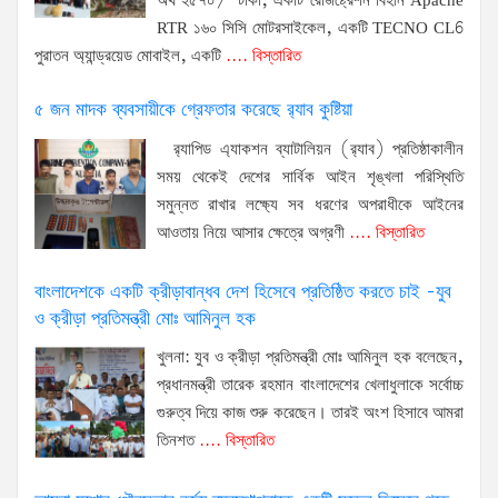
অর্থ ২৫৭০/-টাকা, একটি রেজিষ্ট্রেশন বিহীন Apache
RTR ১৬০ সিসি মোটরসাইকেল, একটি TECNO CL6
পুরাতন অ্যান্ড্রয়েড মোবাইল, একটি
.... বিস্তারিত
৫ জন মাদক ব্যবসায়ীকে গ্রেফতার করেছে র‌্যাব কুষ্টিয়া
র‌্যাপিড এ্যাকশন ব্যাটালিয়ন (র‌্যাব) প্রতিষ্ঠাকালীন
সময় থেকেই দেশের সার্বিক আইন শৃঙ্খলা পরিস্থিতি
সমুন্নত রাখার লক্ষ্যে সব ধরণের অপরাধীকে আইনের
আওতায় নিয়ে আসার ক্ষেত্রে অগ্রণী
.... বিস্তারিত
বাংলাদেশকে একটি ক্রীড়াবান্ধব দেশ হিসেবে প্রতিষ্ঠিত করতে চাই -যুব
ও ক্রীড়া প্রতিমন্ত্রী মোঃ আমিনুল হক
খুলনা: যুব ও ক্রীড়া প্রতিমন্ত্রী মোঃ আমিনুল হক বলেছেন,
প্রধানমন্ত্রী তারেক রহমান বাংলাদেশের খেলাধুলাকে সর্বোচ্চ
গুরুত্ব দিয়ে কাজ শুরু করেছেন। তারই অংশ হিসাবে আমরা
তিনশত
.... বিস্তারিত