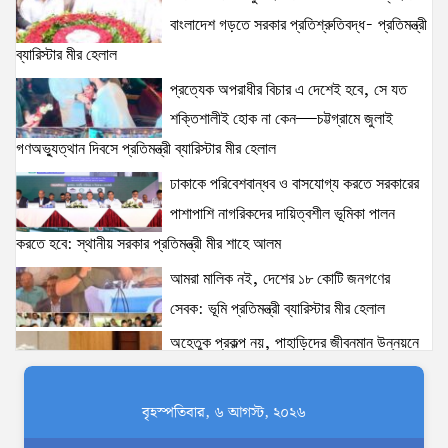
বাংলাদেশ গড়তে সরকার প্রতিশ্রুতিবদ্ধ- প্রতিমন্ত্রী
দক্ষিণখানে সেই নারী চিকিৎসককে খুনের মামলায় গ্রেপ্তার তার
ব্যারিস্টার মীর হেলাল
স্বামী সোহেল রানার দুই দিনের রিমান্ড আদালত
প্রত্যেক অপরাধীর বিচার এ দেশেই হবে, সে যত
15 views
|
posted on August 3, 2026
শক্তিশালীই হোক না কেন—চট্টগ্রামে জুলাই
গণঅভ্যুত্থান দিবসে প্রতিমন্ত্রী ব্যারিস্টার মীর হেলাল
৫ আগস্টের স্মরণসভা সফল করতে প্রস্তুতি সভা অনুষ্ঠিত
13 views
|
posted on August 1, 2026
ঢাকাকে পরিবেশবান্ধব ও বাসযোগ্য করতে সরকারের
পাশাপাশি নাগরিকদের দায়িত্বশীল ভূমিকা পালন
করতে হবে: স্থানীয় সরকার প্রতিমন্ত্রী মীর শাহে আলম
স্বরাষ্ট্রমন্ত্রীর সঙ্গে অস্ট্রেলিয়ার নাগরিকত্ব, কাস্টম ও
আমরা মালিক নই, দেশের ১৮ কোটি জনগণের
বহুসংস্কৃতি বিষয়ক সহকারী মন্ত্রীর সাক্ষাৎ
13 views
|
posted on August 3, 2026
সেবক: ভূমি প্রতিমন্ত্রী ব্যারিস্টার মীর হেলাল
অহেতুক প্রকল্প নয়, পাহাড়িদের জীবনমান উন্নয়নে
ঢাকাকে পরিবেশবান্ধব ও বাসযোগ্য করতে সরকারের পাশাপাশি
বাস্তবভিত্তিক কার্যকর উদ্যোগ নেয়ার আহ্বান
নাগরিকদের দায়িত্বশীল ভূমিকা পালন করতে হবে: স্থানীয় সরকার
পার্বত্য প্রতিমন্ত্রীর
বৃহস্পতিবার, ৬ আগস্ট, ২০২৬
প্রতিমন্ত্রী মীর শাহে আলম
দক্ষিণখানে সেই নারী চিকিৎসককে খুনের মামলায়
13 views
|
posted on August 3, 2026