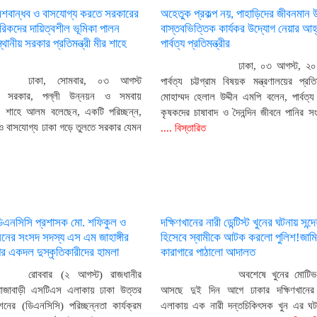
েশবান্ধব ও বাসযোগ্য করতে সরকারের
অহেতুক প্রকল্প নয়, পাহাড়িদের জীবনমান 
গরিকদের দায়িত্বশীল ভূমিকা পালন
বাস্তবভিত্তিক কার্যকর উদ্যোগ নেয়ার আহ
থানীয় সরকার প্রতিমন্ত্রী মীর শাহে
পার্বত্য প্রতিমন্ত্রীর
ঢাকা, ০৩ আগস্ট, ২০
ঢাকা, সোমবার, ০৩ আগস্ট
পার্বত্য চট্টগ্রাম বিষয়ক মন্ত্রণালয়ের প্রতিম
য় সরকার, পল্লী উন্নয়ন ও সমবায়
মোহাম্মদ হেলাল উদ্দীন এমপি বলেন, পার্বত্য চ
 মীর শাহে আলম বলেছেন, একটি পরিচ্ছন্ন,
কৃষকদের চাষাবাদ ও দৈনন্দিন জীবনে পানির 
 ও বাসযোগ্য ঢাকা গড়ে তুলতে সরকার যেমন
.... বিস্তারিত
ডিএনসিসি প্রশাসক মো. শফিকুল ও
দক্ষিণখানের নারী ডেন্টিস্ট খুনের ঘটনায় সন
ের সংসদ সদস্য এস এম জাহাঙ্গীর
হিসেবে স্বামীকে আটক করলো পুলিশ!জামি
 একদল দুস্কৃতিকারীদের হামলা
কারাগারে পাঠালো আদালত
রোববার (২ আগস্ট) রাজধানীর
অবশেষে খুনের মোটিভ
রাজাবাড়ী এসটিএস এলাকায় ঢাকা উত্তর
আসছে দুই দিন আগে ঢাকার দক্ষিণখানের ফ
নের (ডিএনসিসি) পরিচ্ছন্নতা কার্যক্রম
এলাকায় এক নারী দন্তচিকিৎসক খুন এর ঘ