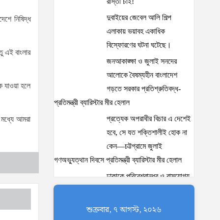
রাস্তা চাই!
দুবাইয়ের জেবেল আলি শিল্প
দেশে নিষিদ্ধ
এলাকায় ভয়াবহ একাধিক
বিস্ফোরণের ঘটনা ঘটেছে।
তু এই বাংলার
জনআকাঙ্ক্ষা ও জুলাই সনদের
আলোকে বৈষম্যহীন বাংলাদেশ
কে যাওয়া হলে
গড়তে সরকার প্রতিশ্রুতিবদ্ধ-
প্রতিমন্ত্রী ব্যারিস্টার মীর হেলাল
প্রত্যেক অপরাধীর বিচার এ দেশেই
র মধ্যে আমরা
হবে, সে যত শক্তিশালীই হোক না
কেন—চট্টগ্রামে জুলাই
গণঅভ্যুত্থান দিবসে প্রতিমন্ত্রী ব্যারিস্টার মীর হেলাল
ঢাকাকে পরিবেশবান্ধব ও বাসযোগ্য
করতে সরকারের পাশাপাশি
নাগরিকদের দায়িত্বশীল ভূমিকা
শুক্রবার, ৭ আগস্ট, ২০২৬
পালন করতে হবে: স্থানীয় সরকার প্রতিমন্ত্রী মীর শাহে