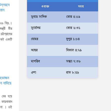
উন্নয়নে
আলম
ওয়াক্ত
সময়
্বান
আমরা মালিক নই, দেশের ১৮ কোটি
সুবহে সাদিক
ভোর ৫:০৯
জনগণের সেবক: ভূমি প্রতিমন্ত্রী
২৬ খ্রি.।
সূর্যোদয়
ভোর ৬:৩১
ব্যারিস্টার মীর হেলাল
ন্ত্রী মীর
ট্টগ্রামের
অহেতুক প্রকল্প নয়, পাহাড়িদের
যোহর
দুপুর ১:০৪
সংকট একটি
জীবনমান উন্নয়নে বাস্তবভিত্তিক
আছর
বিকাল ৪:২৯
কার্যকর উদ্যোগ নেয়ার আহ্বান
পার্বত্য প্রতিমন্ত্রীর
মাগরিব
সন্ধ্যা ৭:৩৮
দক্ষিণখানে সেই নারী চিকিৎসককে
খুনের মামলায় গ্রেপ্তার তার স্বামী
এশা
রাত ৮:৫৯
্দেহভাজন
সোহেল রানার দুই দিনের রিমান্ড
ন নাদিয়ে
আদালত
আইনশৃঙ্খলা পরিস্থিতি সম্পূর্ণ
 বের হয়ে
নিয়ন্ত্রণে রয়েছে: স্বরাষ্ট্রমন্ত্রী
ায়দাবাদ
টনা । ওই