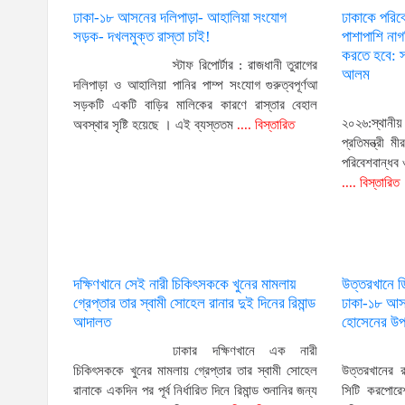
ঢাকা-১৮ আসনের দলিপাড়া- আহালিয়া সংযোগ
ঢাকাকে পরিব
সড়ক- দখলমুক্ত রাস্তা চাই!
পাশাপাশি না
করতে হবে: স্
স্টাফ রিপোর্টার : রাজধানী তুরাগের
আলম
দলিপাড়া ও আহালিয়া পানির পাম্প সংযোগ গুরুত্বপূর্ণআ
সড়কটি একটি বাড়ির মালিকের কারণে রাস্তার বেহাল
২০২৬:স্থানী
অবস্থার সৃষ্টি হয়েছে । এই ব্যস্ততম
.... বিস্তারিত
প্রতিমন্ত্রী
পরিবেশবান্ধব
.... বিস্তারিত
দক্ষিণখানে সেই নারী চিকিৎসককে খুনের মামলায়
উত্তরখানে 
গ্রেপ্তার তার স্বামী সোহেল রানার দুই দিনের রিমান্ড
ঢাকা-১৮ আসন
আদালত
হোসেনের উপর
ঢাকার দক্ষিণখানে এক নারী
চিকিৎসককে খুনের মামলায় গ্রেপ্তার তার স্বামী সোহেল
উত্তরখানের 
রানাকে একদিন পর পূর্ব নির্ধারিত দিনে রিমান্ড শুনানির জন্য
সিটি করপোরেশ