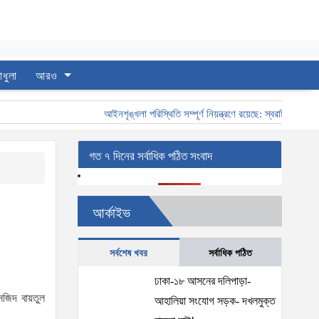
াধুলা
আরও
আইনশৃঙ্খলা পরিস্থিতি সম্পূর্ণ নিয়ন্ত্রণে রয়েছে: স্বরাষ্ট্রমন্ত্রী
স্
গত ৭ দিনের সর্বাধিক পঠিত সংবাদ
আর্কাইভ
সর্বশেষ খবর
সর্বাধিক পঠিত
ঢাকা-১৮ আসনের দলিপাড়া-
মসজিদ বায়তুল
আহালিয়া সংযোগ সড়ক- দখলমুক্ত