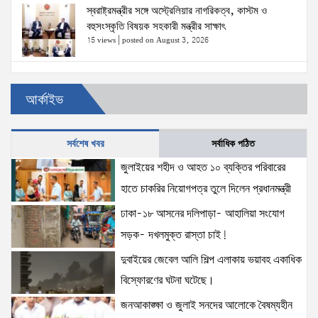
স্বরাষ্ট্রমন্ত্রীর সঙ্গে অস্ট্রেলিয়ার নাগরিকত্ব, কাস্টম ও
বহুসংস্কৃতি বিষয়ক সহকারী মন্ত্রীর সাক্ষাৎ
15 views
|
posted on August 3, 2026
ঢাকা-১৮ আসনের দলিপাড়া- আহালিয়া সংযোগ সড়ক-
আর্কাইভ
দখলমুক্ত রাস্তা চাই!
15 views
|
posted on August 6, 2026
সর্বশেষ খবর
সর্বাধিক পঠিত
জুলাইয়ের শহীদ ও আহত ১০ ব্যক্তির পরিবারের হাতে চাকরির
জুলাইয়ের শহীদ ও আহত ১০ ব্যক্তির পরিবারের
নিয়োগপত্র তুলে দিলেন প্রধানমন্ত্রী
হাতে চাকরির নিয়োগপত্র তুলে দিলেন প্রধানমন্ত্রী
15 views
|
posted on August 8, 2026
ঢাকা-১৮ আসনের দলিপাড়া- আহালিয়া সংযোগ
সড়ক- দখলমুক্ত রাস্তা চাই!
আইনশৃঙ্খলা পরিস্থিতি সম্পূর্ণ নিয়ন্ত্রণে রয়েছে: স্বরাষ্ট্রমন্ত্রী
12 views
|
posted on August 3, 2026
দুবাইয়ের জেবেল আলি শিল্প এলাকায় ভয়াবহ একাধিক
বিস্ফোরণের ঘটনা ঘটেছে।
জনআকাঙ্ক্ষা ও জুলাই সনদের আলোকে বৈষম্যহীন