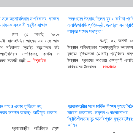
্রীর সঙ্গে অস্ট্রেলিয়ার নাগরিকত্ব, কাস্টম
‘তরুণদের উৎসাহ দিলেন যুব ও ক্রীড়া প্রতিম
 বিষয়ক সহকারী মন্ত্রীর সাক্ষাৎ
এলজিআরডি প্রতিমন্ত্রী, জনপ্রশাসন প্রতিম
বগুড়ার সংসদ সদস্যরা’
ঢাকা (৩ আগস্ট, ২০২৬
বগুড়া, ০২ আগস্ট ২০
্ট্রমন্ত্রী সালাহউদ্দিন আহমদ এর সঙ্গে আজ
উন্নয়ন অধিদপ্তরের ‘তথ্যপ্রযুক্তি জ্ঞানসম্প
েশ সচিবালয়ে স্বরাষ্ট্র মন্ত্রণালয়ে তাঁর
কৃত্রিম বুদ্ধিমত্তা (এআই) প্রযুক্তির মাধ্
স্ট্রেলিয়ার নাগরিকত্ব, কাস্টম ও
উন্নয়ন’ প্রকল্পের আওতায় দেশব্যাপী এআই 
ষয়ক সহকারী মন্ত্রী
.... বিস্তারিত
কার্যক্রমের উদ্বোধন
.... বিস্তারিত
লন কারও একার কৃতিত্ব নয়,
প্রধানমন্ত্রীর সঙ্গে মার্কিন বিশেষ দূতের বৈ
ী সবার অবদান রয়েছে: আতিকুর রহমান
তারেক রহমানের নেতৃত্ব ও বাংলাদেশের
স্থিতিশীলতায় দৃঢ় আত্মবিশ্বাস যুক্তরাষ্ট্রের:
আমিন
প্রধানমন্ত্রীর অতিরিক্ত প্রেস