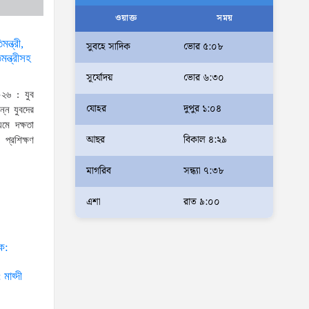
আলম
ওয়াক্ত
সময়
আমরা মালিক নই, দেশের ১৮ কোটি
ন্ত্রী,
সুবহে সাদিক
ভোর ৫:০৮
ন্ত্রীসহ
জনগণের সেবক: ভূমি প্রতিমন্ত্রী
সূর্যোদয়
ভোর ৬:৩০
ব্যারিস্টার মীর হেলাল
২৬ : যুব
অহেতুক প্রকল্প নয়, পাহাড়িদের
যোহর
দুপুর ১:০৪
ন্ন যুবদের
জীবনমান উন্নয়নে বাস্তবভিত্তিক
যমে দক্ষতা
আছর
বিকাল ৪:২৯
কার্যকর উদ্যোগ নেয়ার আহ্বান
প্রশিক্ষণ
পার্বত্য প্রতিমন্ত্রীর
মাগরিব
সন্ধ্যা ৭:৩৮
দক্ষিণখানে সেই নারী চিকিৎসককে
খুনের মামলায় গ্রেপ্তার তার স্বামী
এশা
রাত ৯:০০
সোহেল রানার দুই দিনের রিমান্ড
আদালত
ঠক:
আইনশৃঙ্খলা পরিস্থিতি সম্পূর্ণ
 মাহ্দী
নিয়ন্ত্রণে রয়েছে: স্বরাষ্ট্রমন্ত্রী