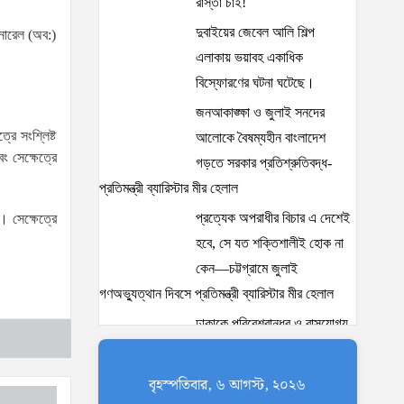
রাস্তা চাই!
দুবাইয়ের জেবেল আলি শিল্প
েনারেল (অব:)
এলাকায় ভয়াবহ একাধিক
বিস্ফোরণের ঘটনা ঘটেছে।
জনআকাঙ্ক্ষা ও জুলাই সনদের
রে সংশ্লিষ্ট
আলোকে বৈষম্যহীন বাংলাদেশ
ং সেক্ষেত্রে
গড়তে সরকার প্রতিশ্রুতিবদ্ধ-
প্রতিমন্ত্রী ব্যারিস্টার মীর হেলাল
প্রত্যেক অপরাধীর বিচার এ দেশেই
। সেক্ষেত্রে
হবে, সে যত শক্তিশালীই হোক না
কেন—চট্টগ্রামে জুলাই
গণঅভ্যুত্থান দিবসে প্রতিমন্ত্রী ব্যারিস্টার মীর হেলাল
ঢাকাকে পরিবেশবান্ধব ও বাসযোগ্য
করতে সরকারের পাশাপাশি
নাগরিকদের দায়িত্বশীল ভূমিকা
বৃহস্পতিবার, ৬ আগস্ট, ২০২৬
পালন করতে হবে: স্থানীয় সরকার প্রতিমন্ত্রী মীর শাহে