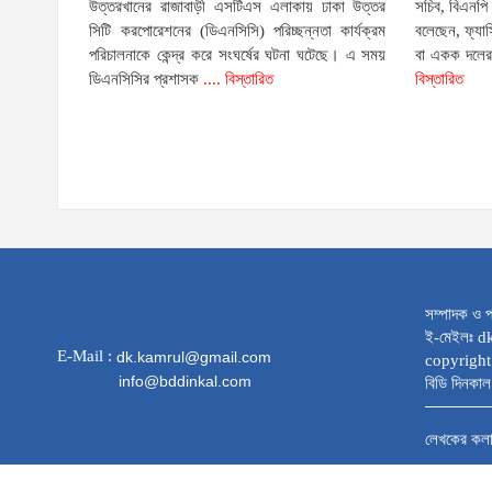
উত্তরখানের রাজাবাড়ী এসটিএস এলাকায় ঢাকা উত্তর
সচিব, বিএনপি
সিটি করপোরেশনের (ডিএনসিসি) পরিচ্ছন্নতা কার্যক্রম
বলেছেন, ফ্যা
পরিচালনাকে কেন্দ্র করে সংঘর্ষের ঘটনা ঘটেছে। এ সময়
বা একক দলের 
ডিএনসিসির প্রশাসক
.... বিস্তারিত
বিস্তারিত
সম্পাদক ও প
ই-মেইলঃ 
E-Mail :
dk.kamrul@gmail.com
copyright
info@bddinkal.com
বিডি দিনকাল 
লেখকের কল