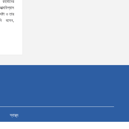
ক রহমানের
ত্মবিশ্বাস
স্বরাষ্ট্রমন্ত্রীর সঙ্গে অস্ট্রেলিয়ার নাগরিকত্ব, কাস্টম ও
েষ্টা ও তার
নি বলেন,
বহুসংস্কৃতি বিষয়ক সহকারী মন্ত্রীর সাক্ষাৎ
‘তরুণদের উৎসাহ দিলেন যুব ও
ক্রীড়া প্রতিমন্ত্রী, এলজিআরডি
প্রতিমন্ত্রী, জনপ্রশাসন
প্রতিমন্ত্রীসহ বগুড়ার সংসদ সদস্যরা’
৬,০০০ (ছয় হাজার) পিস ইয়াবা
ট্যাবলেট , নগদ টাকা সহ জন মাদক
ব্যবসায়ীকে গ্রেফতার করেছে র‌্যাব
কুষ্টিয়া
উত্তরখানে ডিএনসিসি প্রশাসক
মো. শফিকুল ও ঢাকা-১৮ আসনের
সংসদ সদস্য এস এম জাহাঙ্গীর
স্বাস্থ্য
হোসেনের উপর একদল দুস্কৃতিকারীদের হামলা