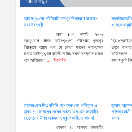
আরও পড়ুন
আইনশৃঙ্খলা পরিস্থিতি সম্পূর্ণ নিয়ন্ত্রণে রয়েছে:
স্বরাষ্ট্রমন্ত
স্বরাষ্ট্রমন্ত্রী
ও বহুসংস্কৃতি
ঢাকা (০৩ আগস্ট, ২০২৬
খ্রি.):দেশে সার্বিক আইনশৃঙ্খলা পরিস্থিতি পুরোপুরি
খ্রি.):স্বরাষ
নিয়ন্ত্রণে রয়েছে এবং যে কোনো ধরনের অপতৎপরতা
দুপুরে বাংলাদ
রুখতে আইনশৃঙ্খলা বাহিনী সর্বোচ্চ সতর্ক অবস্থানে রয়েছে
অফিসকক্ষে অ
বলে জানিয়েছেন
.... বিস্তারিত
বহুসংস্কৃতি বি
উত্তরখানে ডিএনসিসি প্রশাসক মো. শফিকুল ও
জুলাই আন্দো
ঢাকা-১৮ আসনের সংসদ সদস্য এস এম জাহাঙ্গীর
গণতন্ত্রকাম
হোসেনের উপর একদল দুস্কৃতিকারীদের হামলা
রুমন
রোববার (২ আগস্ট) রাজধানীর