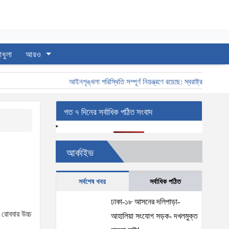
াধুলা
আরও
আইনশৃঙ্খলা পরিস্থিতি সম্পূর্ণ নিয়ন্ত্রণে রয়েছে: স্বরাষ্ট্রমন্ত্রী
স্বর
গত ৭ দিনের সর্বাধিক পঠিত সংবাদ
আর্কাইভ
সর্বশেষ খবর
সর্বাধিক পঠিত
ঢাকা-১৮ আসনের দলিপাড়া-
 রোববার উচ্চ
আহালিয়া সংযোগ সড়ক- দখলমুক্ত