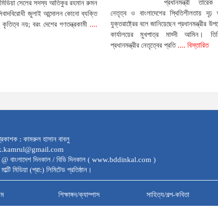
প্রধানমন্ত্রী তারে
 মিডিয়া সেলের সদস্য আতিকুর রহমান রুমন
নেতৃত্ব ও বাংলাদেশের স্থিতিশীলতায় দৃঢ় আ
সিবাদবিরোধী জুলাই আন্দোলন কোনো ব্যক্তি
যুক্তরাষ্ট্রের বলে জানিয়েছেন প্রধানমন্ত্রীর উপদ
কৃতিত্ব নয়; বরং দেশের গণতন্ত্রকামী
....
কার্যালয়ের মুখপাত্র মাহ্দী আমিন। তি
প্রধানমন্ত্রীর নেতৃত্বের প্রতি
.... বিস্তারিত
্রকাশক : কামরুল হাসান বাবলু
dk.kamrul@gmail.com
 @ বাংলাদেশ দিনকাল / বিডি দিনকাল ( www.bddinkal.com )
মাল্টি মিডিয়া (প্রা:) লিমিটেড প্রতিষ্ঠান।
াম
শিক্ষাঙ্গন/ক্যাম্পাস
সাহিত্য/গল্প-কবিতা