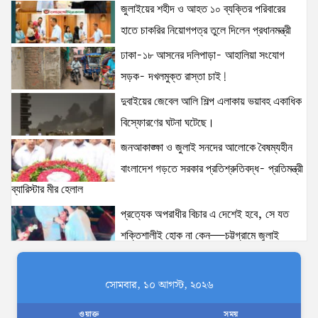
জুলাইয়ের শহীদ ও আহত ১০ ব্যক্তির পরিবারের
হাতে চাকরির নিয়োগপত্র তুলে দিলেন প্রধানমন্ত্রী
ঢাকা-১৮ আসনের দলিপাড়া- আহালিয়া সংযোগ
সড়ক- দখলমুক্ত রাস্তা চাই!
দুবাইয়ের জেবেল আলি শিল্প এলাকায় ভয়াবহ একাধিক
বিস্ফোরণের ঘটনা ঘটেছে।
জনআকাঙ্ক্ষা ও জুলাই সনদের আলোকে বৈষম্যহীন
বাংলাদেশ গড়তে সরকার প্রতিশ্রুতিবদ্ধ- প্রতিমন্ত্রী
ব্যারিস্টার মীর হেলাল
প্রত্যেক অপরাধীর বিচার এ দেশেই হবে, সে যত
শক্তিশালীই হোক না কেন—চট্টগ্রামে জুলাই
গণঅভ্যুত্থান দিবসে প্রতিমন্ত্রী ব্যারিস্টার মীর হেলাল
ঢাকাকে পরিবেশবান্ধব ও বাসযোগ্য করতে সরকারের
সোমবার, ১০ আগস্ট, ২০২৬
পাশাপাশি নাগরিকদের দায়িত্বশীল ভূমিকা পালন
ওয়াক্ত
সময়