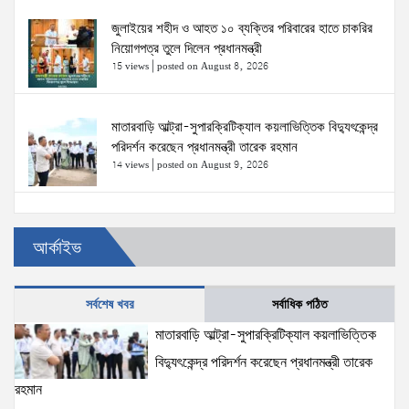
জুলাইয়ের শহীদ ও আহত ১০ ব্যক্তির পরিবারের হাতে চাকরির
নিয়োগপত্র তুলে দিলেন প্রধানমন্ত্রী
15 views
|
posted on August 8, 2026
মাতারবাড়ি আল্ট্রা-সুপারক্রিটিক্যাল কয়লাভিত্তিক বিদ্যুৎকেন্দ্র
পরিদর্শন করেছেন প্রধানমন্ত্রী তারেক রহমান
14 views
|
posted on August 9, 2026
প্রত্যেক অপরাধীর বিচার এ দেশেই হবে, সে যত শক্তিশালীই
আর্কাইভ
হোক না কেন—চট্টগ্রামে জুলাই গণঅভ্যুত্থান দিবসে প্রতিমন্ত্রী
ব্যারিস্টার মীর হেলাল
6 views
|
posted on August 5, 2026
সর্বশেষ খবর
সর্বাধিক পঠিত
জনআকাঙ্ক্ষা ও জুলাই সনদের আলোকে বৈষম্যহীন বাংলাদেশ
মাতারবাড়ি আল্ট্রা-সুপারক্রিটিক্যাল কয়লাভিত্তিক
গড়তে সরকার প্রতিশ্রুতিবদ্ধ- প্রতিমন্ত্রী ব্যারিস্টার মীর হেলাল
বিদ্যুৎকেন্দ্র পরিদর্শন করেছেন প্রধানমন্ত্রী তারেক
6 views
|
posted on August 5, 2026
রহমান