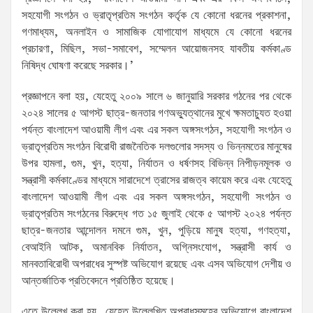
সহযোগী সংগঠন ও ভ্রাতৃপ্রতিম সংগঠন কর্তৃক যে কোনো ধরনের প্রকাশনা,
গণমাধ্যম, অনলাইন ও সামাজিক যোগাযোগ মাধ্যমে যে কোনো ধরনের
প্রচারণা, মিছিল, সভা-সমাবেশ, সম্মেলন আয়োজনসহ যাবতীয় কর্মকাণ্ড
নিষিদ্ধ ঘোষণা করেছে সরকার।’
প্রজ্ঞাপনে বলা হয়, যেহেতু ২০০৯ সালে ৬ জানুয়ারি সরকার গঠনের পর থেকে
২০২৪ সালের ৫ আগস্ট ছাত্র-জনতার গণঅভ্যুত্থানের মুখে ক্ষমতাচ্যুত হওয়া
পর্যন্ত বাংলাদেশ আওয়ামী লীগ এবং এর সকল অঙ্গসংগঠন, সহযোগী সংগঠন ও
ভ্রাতৃপ্রতিম সংগঠন বিরোধী রাজনৈতিক দলগুলোর সদস্য ও ভিন্নমতের মানুষের
উপর হামলা, গুম, খুন, হত্যা, নির্যাতন ও ধর্ষণসহ বিভিন্ন নিপীড়নমূলক ও
সন্ত্রাসী কর্মকাণ্ডের মাধ্যমে সারাদেশে ত্রাসের রাজত্ব কায়েম করে এবং যেহেতু
বাংলাদেশ আওয়ামী লীগ এবং এর সকল অঙ্গসংগঠন, সহযোগী সংগঠন ও
ভ্রাতৃপ্রতিম সংগঠনের বিরুদ্ধে গত ১৫ জুলাই থেকে ৫ আগস্ট ২০২৪ পর্যন্ত
ছাত্র-জনতার আন্দোলন দমনে গুম, খুন, পুড়িয়ে মানুষ হত্যা, গণহত্যা,
বেআইনি আটক, অমানবিক নির্যাতন, অগ্নিসংযোগ, সন্ত্রাসী কার্য ও
মানবতাবিরোধী অপরাধের সুস্পষ্ট অভিযোগ রয়েছে এবং এসব অভিযোগ দেশীয় ও
আন্তর্জাতিক প্রতিবেদনে প্রতিষ্ঠিত হয়েছে।
এতে উল্লেখ করা হয়, যেহেতু উল্লেখিত অপরাধসমূহের অভিযোগে বাংলাদেশ