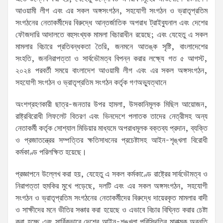
আওয়ামী লীগ এবং এর সকল অঙ্গসংগঠন, সহযোগী সংগঠন ও ভ্রাতৃপ্রতিম
সংগঠনের নেতাকর্মীদের বিরুদ্ধে আন্তর্জাতিক অপরাধ ট্রাইব্যুনাল এবং দেশের
ফৌজদারি আদালতে বহুসংখ্যক মামলা বিচারাধীন রয়েছে; এবং যেহেতু এ সকল
মামলার বিচারে প্রতিবন্ধকতা তৈরি, জনমনে আতঙ্ক সৃষ্টি, বাংলাদেশের
সংহতি, জননিরাপত্তা ও সার্বভৌমত্ব বিপন্ন করার লক্ষ্যে গত ৫ আগস্ট,
২০২৪ পরবর্তী সময়ে বাংলাদেশ আওয়ামী লীগ এবং এর সকল অঙ্গসংগঠন,
সহযোগী সংগঠন ও ভ্রাতৃপ্রতিম সংগঠন কর্তৃক গণঅভ্যুত্থানে
অংশগ্রহণকারী ছাত্র-জনতার উপর হামলা, উসকানিমূলক মিছিল আয়োজন,
রাষ্ট্রবিরোধী লিফলেট বিতরণ এবং ভিনদেশে পলাতক তাদের নেত্রীসহ অন্য
নেতাকর্মী কর্তৃক সোশ্যাল মিডিয়ার মাধ্যমে অপরাধমূলক বক্তব্য প্রদান, ব্যক্তি
ও প্রজাতন্ত্রের সম্পত্তির ক্ষতিসাধনের প্রচেষ্টাসহ আইন-শৃঙ্খলা বিরোধী
কর্মকাণ্ড পরিলক্ষিত হয়েছে।
প্রজ্ঞাপনে উল্লেখ করা হয়, যেহেতু এ সকল কর্মকাণ্ডে রাষ্ট্রের সার্বভৌমত্ব ও
নিরাপত্তা হুমকির মুখে পড়েছে, দলটি এবং এর সকল অঙ্গসংগঠন, সহযোগী
সংগঠন ও ভ্রাতৃপ্রতিম সংগঠনের নেতাকর্মীদের বিরুদ্ধে দায়েরকৃত মামলার বাদী
ও সাক্ষীদের মনে ভীতির সঞ্চার করা হয়েছে ও এভাবে বিচার বিঘ্নিত করার চেষ্টা
করা হচ্ছে এবং সার্বিকভাবে দেশের আইন-শৃঙ্খলা পরিস্থিতির মারাত্মক অবনতি