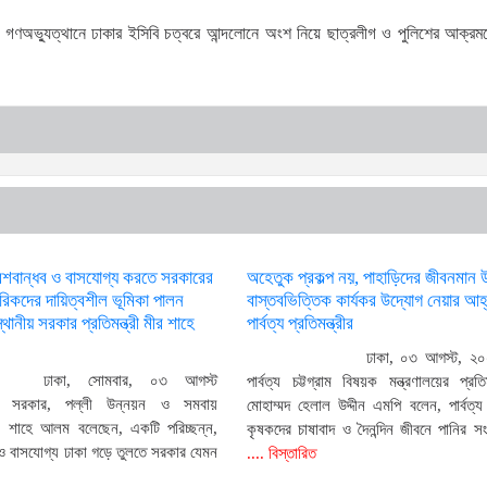
তার গণঅভ্যুত্থানে ঢাকার ইসিবি চত্বরে আন্দলোনে অংশ নিয়ে ছাত্রলীগ ও পুলিশের আক্
েশবান্ধব ও বাসযোগ্য করতে সরকারের
অহেতুক প্রকল্প নয়, পাহাড়িদের জীবনমান 
গরিকদের দায়িত্বশীল ভূমিকা পালন
বাস্তবভিত্তিক কার্যকর উদ্যোগ নেয়ার আহ
থানীয় সরকার প্রতিমন্ত্রী মীর শাহে
পার্বত্য প্রতিমন্ত্রীর
ঢাকা, ০৩ আগস্ট, ২০
ঢাকা, সোমবার, ০৩ আগস্ট
পার্বত্য চট্টগ্রাম বিষয়ক মন্ত্রণালয়ের প্রতিম
য় সরকার, পল্লী উন্নয়ন ও সমবায়
মোহাম্মদ হেলাল উদ্দীন এমপি বলেন, পার্বত্য চ
 মীর শাহে আলম বলেছেন, একটি পরিচ্ছন্ন,
কৃষকদের চাষাবাদ ও দৈনন্দিন জীবনে পানির 
 ও বাসযোগ্য ঢাকা গড়ে তুলতে সরকার যেমন
.... বিস্তারিত