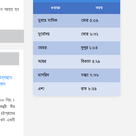
আলম
ওয়াক্ত
সময়
রমনে আহত হন
আমরা মালিক নই, দেশের ১৮ কোটি
সুবহে সাদিক
ভোর ৫:০৯
জনগণের সেবক: ভূমি প্রতিমন্ত্রী
সূর্যোদয়
ভোর ৬:৩১
ব্যারিস্টার মীর হেলাল
অহেতুক প্রকল্প নয়, পাহাড়িদের
যোহর
দুপুর ১:০৪
জীবনমান উন্নয়নে বাস্তবভিত্তিক
আছর
বিকাল ৪:২৯
কার্যকর উদ্যোগ নেয়ার আহ্বান
পার্বত্য প্রতিমন্ত্রীর
মাগরিব
সন্ধ্যা ৭:৩৮
উন্নয়নে
দক্ষিণখানে সেই নারী চিকিৎসককে
্বান
খুনের মামলায় গ্রেপ্তার তার স্বামী
এশা
রাত ৮:৫৯
সোহেল রানার দুই দিনের রিমান্ড
২৬ খ্রি.।
আদালত
ন্ত্রী মীর
ট্টগ্রামের
আইনশৃঙ্খলা পরিস্থিতি সম্পূর্ণ
সংকট একটি
নিয়ন্ত্রণে রয়েছে: স্বরাষ্ট্রমন্ত্রী