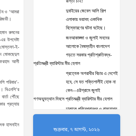
রাস্তা চাই!
দুবাইয়ের জেবেল আলি শিল্প
সচিব ও ‘আমরা
 রিজভী।
এলাকায় ভয়াবহ একাধিক
বিস্ফোরণের ঘটনা ঘটেছে।
হমান রুমনের
জনআকাঙ্ক্ষা ও জুলাই সনদের
এর উপদেষ্টা
আলোকে বৈষম্যহীন বাংলাদেশ
র মোস্তফা-ই-
িদ মোকছেদুল
গড়তে সরকার প্রতিশ্রুতিবদ্ধ-
, ফরহাদ আলী
প্রতিমন্ত্রী ব্যারিস্টার মীর হেলাল
প্রত্যেক অপরাধীর বিচার এ দেশেই
হবে, সে যত শক্তিশালীই হোক না
পি পরিবার’-
া। বিএনপি’র
কেন—চট্টগ্রামে জুলাই
বার্তা পৌঁছে
গণঅভ্যুত্থান দিবসে প্রতিমন্ত্রী ব্যারিস্টার মীর হেলাল
ার প্রত্যায়
ঢাকাকে পরিবেশবান্ধব ও বাসযোগ্য
করতে সরকারের পাশাপাশি
পাদক হাসনাইন
নাগরিকদের দায়িত্বশীল ভূমিকা
শুক্রবার, ৭ আগস্ট, ২০২৬
পালন করতে হবে: স্থানীয় সরকার প্রতিমন্ত্রী মীর শাহে