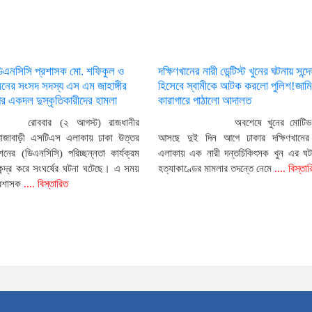
ডিএনসিসি প্রশাসক মো. শফিকুল ও
দক্ষিণখানের নারী ডেন্টিস্ট খুনের ঘটনায় সন
ের সংসদ সদস্য এস এম জাহাঙ্গীর
হিসেবে স্বামীকে আটক করলো পুলিশ!জামি
 একদল দুস্কৃতিকারীদের হামলা
কারাগারে পাঠালো আদালত
রোববার (২ আগস্ট) রাজধানীর
অবশেষে খুনের মোটিভ
রাজাবাড়ী এসটিএস এলাকায় ঢাকা উত্তর
আসছে দুই দিন আগে ঢাকার দক্ষিণখানের ফ
নের (ডিএনসিসি) পরিচ্ছন্নতা কার্যক্রম
এলাকায় এক নারী দন্তচিকিৎসক খুন এর ঘ
েন্দ্র করে সংঘর্ষের ঘটনা ঘটেছে। এ সময়
হত্যাকাণ্ডের মামলার তদন্তে নেমে
.... বিস্তা
্রশাসক
.... বিস্তারিত