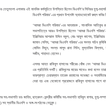
ের তেতুলতলা এলাকায় এই মানবিক কর্মসূচিতে উপস্থিত ছিলেন বিএনপি’র সিনিয়র যুগ্ম-মহা
বিএনপি পরিবার’-এর প্রধান উপদেষ্টা অ্যাডভোকেট রুহুল কবির
‘আমরা বিএনপি পরিবার’-এর আহবায়ক , সাংবাদিক আতিকুর র
সভাপতিত্বে আরও উপস্থিত ছিলেন ‘আমরা বিএনপি পরিবার’-
ইঞ্জিনিয়ার আশরাফ উদ্দিন বকুল, মোঃ আবুল কাশেম, ইঞ্জিনিয়া
জামান সেলিম, ‘আমরা বিএনপি পরিবার’-এর সদস্য সচিব কৃষিব
মোমিন মিথুন, সদস্য মাসুদ রানা লিটন, মুস্তাকিম বিল্লাহ
সজীব, শাহাদত হোসেন।
এসময় আহত রাকিবুল হাসানের শরীরের খোঁজ নেন ‘আমরা বিএন
এর প্রতিনিধি দলটি। রাকিবুলের মায়ের সাথেও কথা বলেন তার
ভারপ্রাপ্ত চেয়ারম্যান তারেক রহমানের শুভেচ্ছা ও সহমর্মিতার 
দেয়া হয় এবং যেকোনো প্রয়োজনে রাকিবুল হাসানের পাশে থাক
র সহ-সভাপতি ডাঃ জাহিদ, ছাত্রদল কেন্দ্রীয় কমিটির সহ-সভাপতি হাবিবুল বাশার, যুগ্ম-সম্
 সহ স্থানীয় বিএনপি ও অঙ্গ-সংগঠনের নেতৃবৃন্দ।