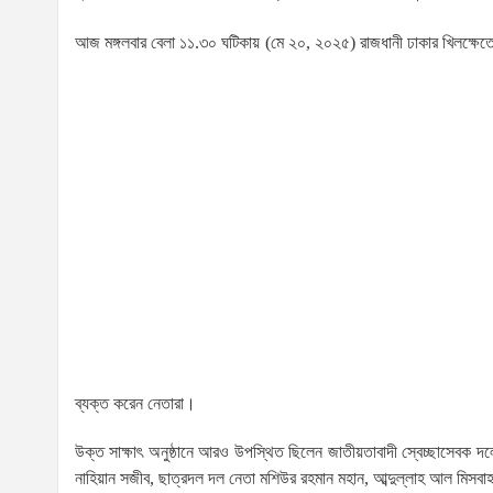
আজ মঙ্গলবার বেলা ১১.৩০ ঘটিকায় (মে ২০, ২০২৫) রাজধানী ঢাকার খিলক্ষেত
ব্যক্ত করেন নেতারা।
উক্ত সাক্ষাৎ অনুষ্ঠানে আরও উপস্থিত ছিলেন জাতীয়তাবাদী স্বেচ্ছাসেবক দলে
নাহিয়ান সজীব, ছাত্রদল দল নেতা মশিউর রহমান মহান, আব্দুল্লাহ আল মিসবাহ)