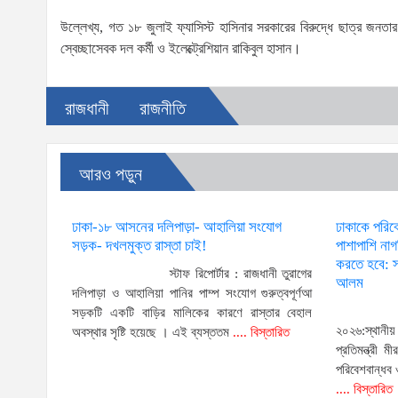
উল্লেখ্য, গত ১৮ জুলাই ফ্যাসিস্ট হাসিনার সরকারের বিরুদ্ধে ছাত্র জন
স্বেচ্ছাসেবক দল কর্মী ও ইলেক্ট্রেশিয়ান রাকিবুল হাসান।
রাজধানী
রাজনীতি
আরও পড়ুন
ঢাকা-১৮ আসনের দলিপাড়া- আহালিয়া সংযোগ
ঢাকাকে পরিব
সড়ক- দখলমুক্ত রাস্তা চাই!
পাশাপাশি না
করতে হবে: স্
স্টাফ রিপোর্টার : রাজধানী তুরাগের
আলম
দলিপাড়া ও আহালিয়া পানির পাম্প সংযোগ গুরুত্বপূর্ণআ
সড়কটি একটি বাড়ির মালিকের কারণে রাস্তার বেহাল
২০২৬:স্থানী
অবস্থার সৃষ্টি হয়েছে । এই ব্যস্ততম
.... বিস্তারিত
প্রতিমন্ত্রী
পরিবেশবান্ধব
.... বিস্তারিত