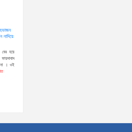
স্বরাষ্ট্রমন্ত্রীর সঙ্গে অস্ট্রেলিয়ার নাগরিকত্ব, কাস্টম ও
বহুসংস্কৃতি বিষয়ক সহকারী মন্ত্রীর সাক্ষাৎ
্দেহভাজন
‘তরুণদের উৎসাহ দিলেন যুব ও
ন নাদিয়ে
ক্রীড়া প্রতিমন্ত্রী, এলজিআরডি
প্রতিমন্ত্রী, জনপ্রশাসন
 বের হয়ে
প্রতিমন্ত্রীসহ বগুড়ার সংসদ সদস্যরা’
ায়দাবাদ
টনা । ওই
৬,০০০ (ছয় হাজার) পিস ইয়াবা
রিত
ট্যাবলেট , নগদ টাকা সহ জন মাদক
ব্যবসায়ীকে গ্রেফতার করেছে র‌্যাব
কুষ্টিয়া
উত্তরখানে ডিএনসিসি প্রশাসক
মো. শফিকুল ও ঢাকা-১৮ আসনের
সংসদ সদস্য এস এম জাহাঙ্গীর
হোসেনের উপর একদল দুস্কৃতিকারীদের হামলা