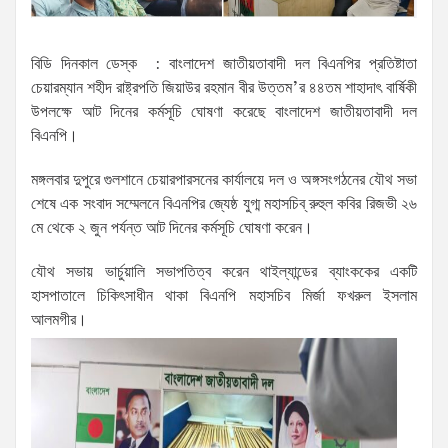
বিডি দিনকাল ডেস্ক : বাংলাদেশ জাতীয়তাবাদী দল বিএনপির প্রতিষ্টাতা
চেয়ারম্যান শহীদ রাষ্ট্রপতি জিয়াউর রহমান বীর উত্তম’র ৪৪তম শাহাদাৎ বার্ষিকী
উপলক্ষে আট দিনের কর্মসূচি ঘোষণা করেছে বাংলাদেশ জাতীয়তাবাদী দল
বিএনপি।
মঙ্গলবার দুপুরে গুলশানে চেয়ারপারসনের কার্যালয়ে দল ও অঙ্গসংগঠনের যৌথ সভা
শেষে এক সংবাদ সম্মেলনে বিএনপির জ্যেষ্ঠ যুগ্ম মহাসচিব্ রুহুল কবির রিজভী ২৬
মে থেকে ২ জুন পর্যন্ত আট দিনের কর্মসূচি ঘোষণা করেন।
যৌথ সভায় ভার্চুয়ালি সভাপতিত্ব করেন থাইল্যান্ডের ব্যাংককের একটি
হাসপাতালে চিকিৎসাধীন থাকা বিএনপি মহাসচিব মির্জা ফখরুল ইসলাম
আলমগীর।