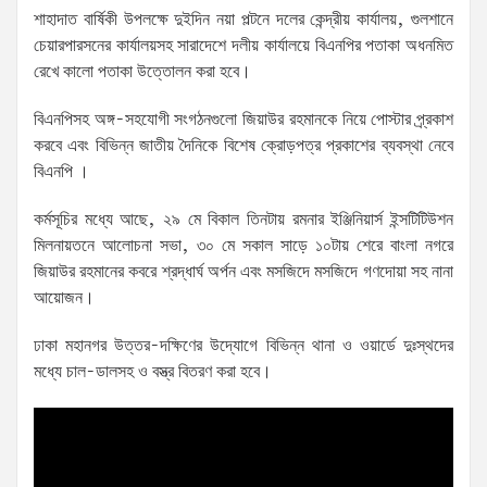
শাহাদাত বার্ষিকী উপলক্ষে দুইদিন নয়া পল্টনে দলের কেন্দ্রীয় কার্যালয়, গুলশানে
চেয়ারপারসনের কার্যালয়সহ সারাদেশে দলীয় কার্যালয়ে বিএনপির পতাকা অধনমিত
রেখে কালো পতাকা উত্তোলন করা হবে।
বিএনপিসহ অঙ্গ-সহযোগী সংগঠনগুলো জিয়াউর রহমানকে নিয়ে পোস্টার প্র্রকাশ
করবে এবং বিভিন্ন জাতীয় দৈনিকে বিশেষ ক্রোড়পত্র প্রকাশের ব্যবস্থা নেবে
বিএনপি ।
কর্মসূচির মধ্যে আছে, ২৯ মে বিকাল তিনটায় রমনার ইঞ্জিনিয়ার্স ইন্সটিটিউশন
মিলনায়তনে আলোচনা সভা, ৩০ মে সকাল সাড়ে ১০টায় শেরে বাংলা নগরে
জিয়াউর রহমানের কবরে শ্রদ্ধার্ঘ অর্পন এবং মসজিদে মসজিদে গণদোয়া সহ নানা
আয়োজন।
ঢাকা মহানগর উত্তর-দক্ষিণের উদ্যোগে বিভিন্ন থানা ও ওয়ার্ডে দুঃস্থদের
মধ্যে চাল-ডালসহ ও বস্ত্র বিতরণ করা হবে।