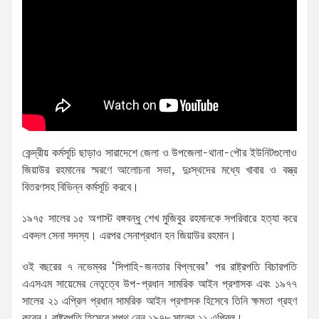
কেন্দ্রীয় কর্মসূচি ছাড়াও সারাদেশে জেলা ও উপজেলা-থানা-পৌর ইউনিটগুলোও
জিয়াউর রহমানের স্মরণে আলোচনা সভা, দুঃস্থদের মধ্যে খাবার ও বস্ত্র
বিতরণসহ বিভিন্ন কর্মসূচি করবে।
১৯৭৫ সালের ১৫ অগাস্ট বঙ্গবন্ধু শেখ মুজিবুর রহমানকে সপরিবারে হত্যা করে
একদল সেনা সদস্য। এরপর সেনাপ্রধান হন জিয়াউর রহমান।
ওই বছরের ৭ নভেম্বর ‘সিপাহি-জনতার বিপ্লবের’ পর রাষ্ট্রপতি বিচারপতি
এএসএম সায়েমের নেতৃত্বে উপ-প্রধান সামরিক আইন প্রশাসক এবং ১৯৭৭
সালের ২১ এপ্রিল প্রধান সামরিক আইন প্রশাসক হিসেবে তিনি ক্ষমতা গ্রহণ
করেন। রাষ্ট্রপতি হিসেবে শপথ নেন ১৯৭৮ সালের ২১ এপ্রিল।