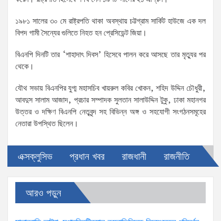
১৯৮১ সালের ৩০ মে রাষ্ট্রপতি থাকা অবস্থায় চট্টগ্রাম সার্কিট হাউজে এক দল
বিপদ গামী সৈন্যের গুলিতে নিহত হন প্রেসিডেন্ট জিয়া।
বিএনপি দিনটি তার ‘শাহাদাৎ দিবস’ হিসেবে পালন করে আসছে তার মৃত্যুর পর
থেকে।
যৌথ সভায় বিএনপির যুগ্ম মহাসচিব খায়রুল কবির খোকন, শহিদ উদ্দিন চৌধুরী,
আবদুস সালাম আজাদ, প্রচার সম্পাদক সুলতান সালাউদ্দিন টুকু, ঢাকা মহানগর
উত্তর ও দক্ষিণ বিএনপি নেতৃবৃন্দ সহ বিভিন্ন অঙ্গ ও সহযোগী সংগঠনসমূহের
নেতারা উপস্থিত ছিলেন।
এক্সক্লুসিভ
প্রধান খবর
রাজধানী
রাজনীতি
আরও পড়ুন