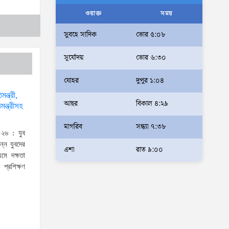
আলম
ওয়াক্ত
সময়
আমরা মালিক নই, দেশের ১৮ কোটি
সুবহে সাদিক
ভোর ৫:০৮
জনগণের সেবক: ভূমি প্রতিমন্ত্রী
সূর্যোদয়
ভোর ৬:৩০
ব্যারিস্টার মীর হেলাল
অহেতুক প্রকল্প নয়, পাহাড়িদের
যোহর
দুপুর ১:০৪
জীবনমান উন্নয়নে বাস্তবভিত্তিক
ন্ত্রী,
আছর
বিকাল ৪:২৯
কার্যকর উদ্যোগ নেয়ার আহ্বান
ন্ত্রীসহ
পার্বত্য প্রতিমন্ত্রীর
মাগরিব
সন্ধ্যা ৭:৩৮
২৬ : যুব
দক্ষিণখানে সেই নারী চিকিৎসককে
ন্ন যুবদের
খুনের মামলায় গ্রেপ্তার তার স্বামী
এশা
রাত ৯:০০
যমে দক্ষতা
সোহেল রানার দুই দিনের রিমান্ড
প্রশিক্ষণ
আদালত
আইনশৃঙ্খলা পরিস্থিতি সম্পূর্ণ
নিয়ন্ত্রণে রয়েছে: স্বরাষ্ট্রমন্ত্রী