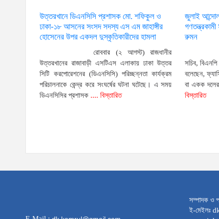
উত্তরখানে ডিএনসিসি প্রশাসক মো. শফিকুল ও
জুলাই আন্দো
ঢাকা-১৮ আসনের সংসদ সদস্য এস এম জাহাঙ্গীর
গণতন্ত্রকাম
হোসেনের উপর একদল দুস্কৃতিকারীদের হামলা
রুমন
রোববার (২ আগস্ট) রাজধানীর
উত্তরখানের রাজাবাড়ী এসটিএস এলাকায় ঢাকা উত্তর
সচিব, বিএনপি
সিটি করপোরেশনের (ডিএনসিসি) পরিচ্ছন্নতা কার্যক্রম
বলেছেন, ফ্যা
পরিচালনাকে কেন্দ্র করে সংঘর্ষের ঘটনা ঘটেছে। এ সময়
বা একক দলের 
ডিএনসিসির প্রশাসক
.... বিস্তারিত
বিস্তারিত
সম্পাদক ও প
ই-মেইলঃ 
E-Mail :