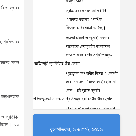
রাস্তা চাই!
টরি ও স্থাবর
দুবাইয়ের জেবেল আলি শিল্প
এলাকায় ভয়াবহ একাধিক
বিস্ফোরণের ঘটনা ঘটেছে।
জনআকাঙ্ক্ষা ও জুলাই সনদের
ছে শ্রমিকদের
আলোকে বৈষম্যহীন বাংলাদেশ
গড়তে সরকার প্রতিশ্রুতিবদ্ধ-
ে তাদের সকল
প্রতিমন্ত্রী ব্যারিস্টার মীর হেলাল
প্রত্যেক অপরাধীর বিচার এ দেশেই
হবে, সে যত শক্তিশালীই হোক না
কেন—চট্টগ্রামে জুলাই
মন্ত্রণালয়কে
গণঅভ্যুত্থান দিবসে প্রতিমন্ত্রী ব্যারিস্টার মীর হেলাল
ঢাকাকে পরিবেশবান্ধব ও বাসযোগ্য
ও প্রতিষ্ঠান
করতে সরকারের পাশাপাশি
ত ছিলেন।, ২০
নাগরিকদের দায়িত্বশীল ভূমিকা
বৃহস্পতিবার, ৬ আগস্ট, ২০২৬
পালন করতে হবে: স্থানীয় সরকার প্রতিমন্ত্রী মীর শাহে