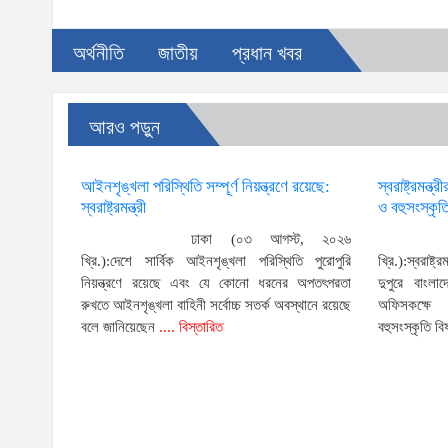
অর্থনীতি
জাতীয়
প্রধান খবর
আরও পড়ুন
আইনশৃঙ্খলা পরিস্থিতি সম্পূর্ণ নিয়ন্ত্রণে রয়েছে:
স্বরাষ্ট্রমন্ত
স্বরাষ্ট্রমন্ত্রী
ও বহুসংস্কৃতি
ঢাকা (০৩ আগস্ট, ২০২৬
খ্রি.):দেশে সার্বিক আইনশৃঙ্খলা পরিস্থিতি পুরোপুরি
খ্রি.):স্বরাষ
নিয়ন্ত্রণে রয়েছে এবং যে কোনো ধরনের অপতৎপরতা
দুপুরে বাংলাদ
রুখতে আইনশৃঙ্খলা বাহিনী সর্বোচ্চ সতর্ক অবস্থানে রয়েছে
অফিসকক্ষে অ
বলে জানিয়েছেন
.... বিস্তারিত
বহুসংস্কৃতি বি