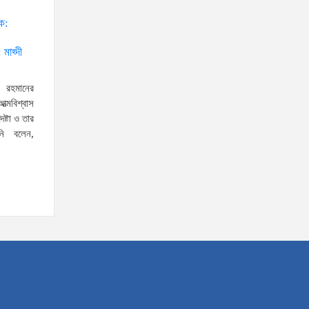
ঠক:
স্বরাষ্ট্রমন্ত্রীর সঙ্গে অস্ট্রেলিয়ার নাগরিকত্ব, কাস্টম ও
 মাহ্দী
বহুসংস্কৃতি বিষয়ক সহকারী মন্ত্রীর সাক্ষাৎ
‘তরুণদের উৎসাহ দিলেন যুব ও
ক রহমানের
ক্রীড়া প্রতিমন্ত্রী, এলজিআরডি
ত্মবিশ্বাস
প্রতিমন্ত্রী, জনপ্রশাসন
েষ্টা ও তার
প্রতিমন্ত্রীসহ বগুড়ার সংসদ সদস্যরা’
নি বলেন,
৬,০০০ (ছয় হাজার) পিস ইয়াবা
ট্যাবলেট , নগদ টাকা সহ জন মাদক
ব্যবসায়ীকে গ্রেফতার করেছে র‌্যাব
কুষ্টিয়া
উত্তরখানে ডিএনসিসি প্রশাসক
মো. শফিকুল ও ঢাকা-১৮ আসনের
সংসদ সদস্য এস এম জাহাঙ্গীর
হোসেনের উপর একদল দুস্কৃতিকারীদের হামলা