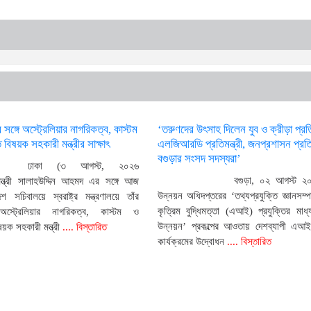
্রীর সঙ্গে অস্ট্রেলিয়ার নাগরিকত্ব, কাস্টম
‘তরুণদের উৎসাহ দিলেন যুব ও ক্রীড়া প্রতিম
 বিষয়ক সহকারী মন্ত্রীর সাক্ষাৎ
এলজিআরডি প্রতিমন্ত্রী, জনপ্রশাসন প্রতিম
বগুড়ার সংসদ সদস্যরা’
ঢাকা (৩ আগস্ট, ২০২৬
বগুড়া, ০২ আগস্ট ২০
্ট্রমন্ত্রী সালাহউদ্দিন আহমদ এর সঙ্গে আজ
উন্নয়ন অধিদপ্তরের ‘তথ্যপ্রযুক্তি জ্ঞানসম্প
েশ সচিবালয়ে স্বরাষ্ট্র মন্ত্রণালয়ে তাঁর
কৃত্রিম বুদ্ধিমত্তা (এআই) প্রযুক্তির মাধ্
স্ট্রেলিয়ার নাগরিকত্ব, কাস্টম ও
উন্নয়ন’ প্রকল্পের আওতায় দেশব্যাপী এআই 
ষয়ক সহকারী মন্ত্রী
.... বিস্তারিত
কার্যক্রমের উদ্বোধন
.... বিস্তারিত