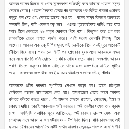
আকবর তাদের চিনতে না পেরে সন্দেহবশত তড়িঘড়ি করে আবারো পতেঙ্গা সমুদ্র
সৈকতে ফেরে। পতেঙ্গা সৈকতে ফেরার পর আকবরের পূর্বপরিচিত পতেঙ্গা এলাকার
বন্ধুরা কল দেয় এবং সৈকতে তাদের দেখা হয়। যাদের মধ্যে তিনজন আকবরের
সমবয়সী ছিল, বাকি একজন বড় ভাই। এরপর প্রাইভেটকার পার্কিং করে তারা
সবাই মিলে সৈকতের ২৮ নম্বর দোকানে গিয়ে বসে। কিছুক্ষণ তারা গল্প করে
দোকানিকে ডেকে নাশতা অর্ডার করে। এরই মধ্যে দোকানি পিয়াজু নিয়ে
আসেন। আকবর এক প্লেট পিয়াজুসহ ওই তরুণীকে নিয়ে একটু দূরে আরেকটি
টেবিলে গিয়ে বসে। প্রায় ১০ মিনিট পর হঠাৎ চার যুবক এসে আকবরকে লক্ষ্য
করে এলোপাতাড়ি গুলি ছোড়ে। চারদিক ধোঁয়ায় ছেয়ে যায়। তৎক্ষণাৎ আকবর
প্রাণ বাঁচাতে সমুদ্রের দিকে দৌড়াতে থাকে এবং একপর্যায়ে মাটিতে লুটিয়ে
পড়ে। আকবরের সঙ্গে থাকা সবাই এ সময় ঘটনাস্থল থেকে দৌড়ে পালায়।
আকবরকে গুলির পরপরই স্থানীয়রা সেখানে জড়ো হন। তাকে চট্টগ্রাম
মেডিকেল কলেজ হাসপাতালে নেয়া হয়। হাসপাতালে নেয়ার আগে আকবর
কাঁদতে কাঁদতে বলতে থাকে, এই হামলার পেছনে রায়হান, খোরশেদ, ইমন ও
বোরহান দায়ী। তারাই আকবরকে গুলি করেছে। ওই তরুণীর সঙ্গেও তার প্রথম
দেখা। সংশ্লিষ্ট একাধিক সূত্র জানিয়েছে, ওই চারজন ছাড়াও সেগুন এবং
মোহাম্মদ নামে আরও ২ জন ঘটনার সময় উপস্থিত ছিল। বাকি চারজনসহ এই
ছয়জন চট্টগ্রামের আলোচিত এইট মার্ডার মামলার মৃত্যুদণ্ডপ্রাপ্ত আসামি শীর্ষ