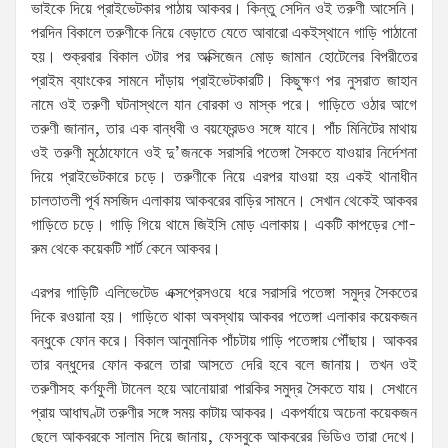
ভাইকে দিয়ে প্রাইভেটকার পাঠায় আকবর। কিন্তু সেদিন ওই তরুণী আসেনি।
পরদিন বিকালে তরুণীকে নিয়ে বেড়াতে যেতে আবারো একইস্থানে গাড়ি পাঠানো
হয়। শুক্রবার বিকাল ৩টার পর অক্সিজেন মোড় জামান হোটেলের বিপরীতের
প্রাইম ব্যাংকের সামনে দাঁড়ায় প্রাইভেটকারটি। কিছুক্ষণ পর নুসরাত জাহান
নামে ওই তরুণী ঘটনাস্থলে যান বোরকা ও মাস্ক পরে। গাড়িতে ওঠার আগে
তরুণী জানান, তার এক বান্ধবী ও বয়ফ্রেন্ডও সঙ্গে যাবে। পাঁচ মিনিটের মাথায়
ওই তরুণী মুঠোফোনে ওই দু’জনকে সরাসরি পতেঙ্গা সৈকতে যাওয়ার নির্দেশনা
দিয়ে প্রাইভেটকারে চড়ে। তরুণীকে নিয়ে এরপর যাওয়া হয় একই থানাধীন
চালতাতলী পূর্ব মসজিদ এলাকায় আকবরের বাড়ির সামনে। সেখান থেকেই আকবর
গাড়িতে চড়ে। গাড়ি গিয়ে থামে জিইসি মোড় এলাকায়। একটি কাপড়ের শো-
রুম থেকে কয়েকটি শার্ট কেনে আকবর।
এরপর গাড়িটি এলিভেটেড এক্সপ্রেসওয়ে ধরে সরাসরি পতেঙ্গা সমুদ্র সৈকতের
দিকে রওয়ানা হয়। গাড়িতে থাকা অবস্থায় আকবর পতেঙ্গা এলাকার কয়েকজন
বন্ধুকে ফোন করে। বিকাল আনুমানিক পাঁচটায় গাড়ি পতেঙ্গায় পৌঁছায়। আকবর
তার বন্ধুদের ফোন করলে তারা আসতে দেরি হবে বলে জানায়। তখন ওই
তরুণীসহ কর্ণফুলী টানেল হয়ে আনোয়ারা পারকির সমুদ্র সৈকতে যায়। সেখানে
প্রায় আধাঘণ্টা তরুণীর সঙ্গে সময় কাটায় আকবর। একপর্যায়ে অচেনা কয়েকজন
ছেলে আকবরকে সালাম দিয়ে জানায়, ফেসবুকে আকবরের ভিডিও তারা দেখে।