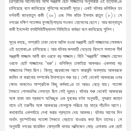
চট্টগ্রামের আলোচনায় আসা সন্ত্রাসী ছোট সাজ্জাদের অনুসারীরা এই হত্যাকাণ্ড
চালিয়েছে বলে জানিয়েছে পুলিশের কয়েকটি সূত্র। একই ঘটনায় গুলিবিদ্ধ হন
দর্শনার্থী জান্নাতুল বাকী (৩০) এবং শিশু মহিম ইসলাম রাতুল (৮)। সে
নগরের দক্ষিণ পতেঙ্গার ফুলছড়িপাড়ার শওকত হোসেনের ছেলে। আর জান্নাতুল
বাকী ইনসেপ্টা ফার্মাসিউটিক্যালস লিমিটেডে কর্মরত বলে জানিয়েছে পুলিশ।
সূত্র বলছে, সম্প্রতি ঢাকা থেকে আটক হওয়া সন্ত্রাসী ছোট সাজ্জাদের লোকজন
এই হত্যাকাণ্ড চালিয়েছে। আর ঘটনার কলকাঠি নেড়েছে বিদেশে পলাতক শীর্ষ
সন্ত্রাসী সাজ্জাদ আলী খান ওরফে বড় সাজ্জাদ। যিনি ‘সন্ত্রাসী’ সাজ্জাদ হোসেন
ওরফে ছোট সাজ্জাদের ‘গুরু’। গুলিবিদ্ধ ঢাকাইয়া আকবরও একসময় বড়
সাজ্জাদের শিষ্য ছিল। কিন্তু বছরখানেক আগে কারাবন্দি অবস্থায় আকবরকে
জামিন না করানোয় সম্পর্কের টানাপড়েন শুরু হয়। সেই থেকেই আকবরের ওপর
ক্ষোভ থাকলেও সাম্প্রতিক কিছু কর্মকাণ্ডে তা আরও বেড়ে যায়। পতেঙ্গা
সৈকতে গোলাগুলির নেপথ্যে ছিল সেই দ্বন্দ্ব। ঘটনার শুরু থেকেই আকবরের
সঙ্গে থাকা নাম প্রকাশে অনিচ্ছুক এক যুবকের বর্ণনা অনুযায়ী, নুসরাত জাহান
নামে ওই তরুণীর সঙ্গে আকবরের ফেসবুকে পরিচয় হয় মাত্র পাঁচদিন আগে।
কথাবার্তার একপর্যায়ে দেখা করার প্রস্তাব দেয় আকবর। ঘটনার আগের দিন
অর্থাৎ বৃহস্পতিবার পতেঙ্গা সৈকতে বেড়াতে যাওয়ার কথা ছিল তাদের। সে
অনুযায়ী নগরের বায়েজিদ বোস্তামী থানার অক্সিজেন মোড় এলাকায় এক ছোট