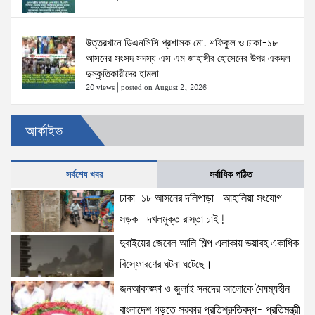
উত্তরখানে ডিএনসিসি প্রশাসক মো. শফিকুল ও ঢাকা-১৮
আসনের সংসদ সদস্য এস এম জাহাঙ্গীর হোসেনের উপর একদল
দুস্কৃতিকারীদের হামলা
20 views
|
posted on August 2, 2026
৫ আগস্টের স্মরণসভা সফল করতে প্রস্তুতি সভা অনুষ্ঠিত
আর্কাইভ
17 views
|
posted on August 1, 2026
সর্বশেষ খবর
সর্বাধিক পঠিত
ঢাকা-১৮ আসনের দলিপাড়া- আহালিয়া সংযোগ
দক্ষিণখানে সেই নারী চিকিৎসককে খুনের মামলায় গ্রেপ্তার তার
স্বামী সোহেল রানার দুই দিনের রিমান্ড আদালত
সড়ক- দখলমুক্ত রাস্তা চাই!
16 views
|
posted on August 3, 2026
দুবাইয়ের জেবেল আলি শিল্প এলাকায় ভয়াবহ একাধিক
বিস্ফোরণের ঘটনা ঘটেছে।
প্রধানমন্ত্রীর সঙ্গে মার্কিন বিশেষ দূতের বৈঠক: তারেক রহমানের
জনআকাঙ্ক্ষা ও জুলাই সনদের আলোকে বৈষম্যহীন
নেতৃত্ব ও বাংলাদেশের স্থিতিশীলতায় দৃঢ় আত্মবিশ্বাস
যুক্তরাষ্ট্রের: মাহ্দী আমিন
বাংলাদেশ গড়তে সরকার প্রতিশ্রুতিবদ্ধ- প্রতিমন্ত্রী