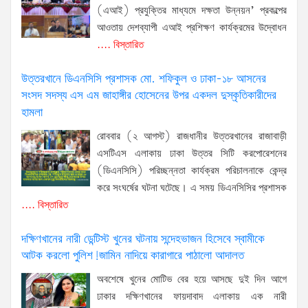
(এআই) প্রযুক্তির মাধ্যমে দক্ষতা উন্নয়ন’ প্রকল্পের
আওতায় দেশব্যাপী এআই প্রশিক্ষণ কার্যক্রমের উদ্বোধন
.... বিস্তারিত
উত্তরখানে ডিএনসিসি প্রশাসক মো. শফিকুল ও ঢাকা-১৮ আসনের
সংসদ সদস্য এস এম জাহাঙ্গীর হোসেনের উপর একদল দুস্কৃতিকারীদের
হামলা
রোববার (২ আগস্ট) রাজধানীর উত্তরখানের রাজাবাড়ী
এসটিএস এলাকায় ঢাকা উত্তর সিটি করপোরেশনের
(ডিএনসিসি) পরিচ্ছন্নতা কার্যক্রম পরিচালনাকে কেন্দ্র
করে সংঘর্ষের ঘটনা ঘটেছে। এ সময় ডিএনসিসির প্রশাসক
.... বিস্তারিত
দক্ষিণখানের নারী ডেন্টিস্ট খুনের ঘটনায় সন্দেহভাজন হিসেবে স্বামীকে
আটক করলো পুলিশ!জামিন নাদিয়ে কারাগারে পাঠালো আদালত
অবশেষে খুনের মোটিভ বের হয়ে আসছে দুই দিন আগে
ঢাকার দক্ষিণখানের ফায়দাবাদ এলাকায় এক নারী