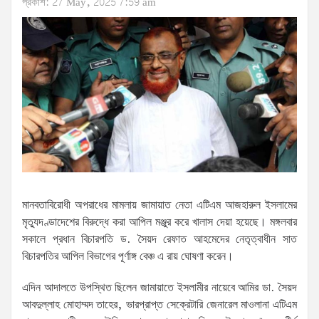
প্রকাশ: 27 May, 2025 7:59 am
মানবতাবিরোধী অপরাধের মামলায় জামায়াত নেতা এটিএম আজহারুল ইসলামের
মৃত্যুদণ্ডাদেশের বিরুদ্ধে করা আপিল মঞ্জুর করে খালাস দেয়া হয়েছে। মঙ্গলবার
সকালে প্রধান বিচারপতি ড. সৈয়দ রেফাত আহমেদের নেতৃত্বাধীন সাত
বিচারপতির আপিল বিভাগের পূর্ণাঙ্গ বেঞ্চ এ রায় ঘোষণা করেন।
এদিন আদালতে উপস্থিত ছিলেন জামায়াতে ইসলামীর নায়েবে আমির ডা. সৈয়দ
আবদুল্লাহ মোহাম্মদ তাহের, ভারপ্রাপ্ত সেক্রেটারি জেনারেল মাওলানা এটিএম