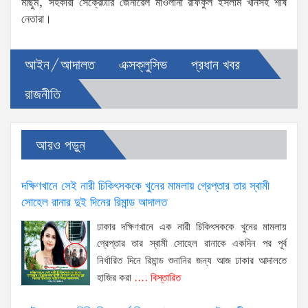
মাছুম, সহকারী সেক্রেটারি জেনারেল মাওলানা রফিকুল ইসলাম খানসহ শীর্ষ
নেতারা।
আইন/আদালত
এক্সক্লুসিভ
প্রধান খবর
রাজনীতি
আরও পড়ুন
দক্ষিণখানে সেই নারী চিকিৎসককে খুনের মামলায় গ্রেপ্তার তার স্বামী
সোহেল রানার দুই দিনের রিমান্ড আদালত
ঢাকার দক্ষিণখানে এক নারী চিকিৎসককে খুনের মামলায়
গ্রেপ্তার তার স্বামী সোহেল রানাকে একদিন পর পূর্ব
নির্ধারিত দিনে রিমান্ড শুনানির জন্য আজ ঢাকার আদালতে
হাজির করা
.... বিস্তারিত