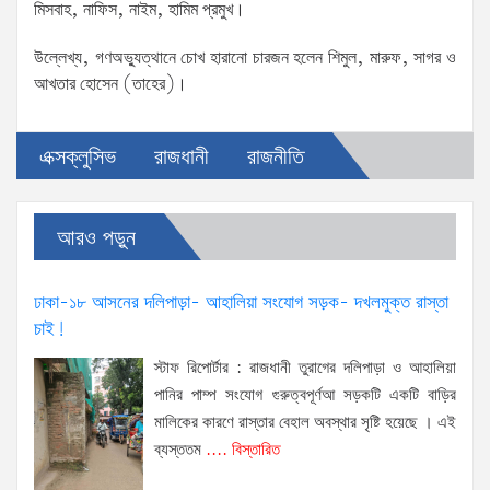
মিসবাহ, নাফিস, নাইম, হামিম প্রমুখ।
উল্লেখ্য, গণঅভ্যুত্থানে চোখ হারানো চারজন হলেন শিমুল, মারুফ, সাগর ও
আখতার হোসেন (তাহের)।
এক্সক্লুসিভ
রাজধানী
রাজনীতি
আরও পড়ুন
ঢাকা-১৮ আসনের দলিপাড়া- আহালিয়া সংযোগ সড়ক- দখলমুক্ত রাস্তা
চাই!
স্টাফ রিপোর্টার : রাজধানী তুরাগের দলিপাড়া ও আহালিয়া
পানির পাম্প সংযোগ গুরুত্বপূর্ণআ সড়কটি একটি বাড়ির
মালিকের কারণে রাস্তার বেহাল অবস্থার সৃষ্টি হয়েছে । এই
ব্যস্ততম
.... বিস্তারিত