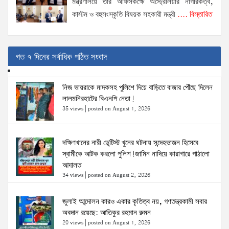
মন্ত্রণালয়ে তাঁর অফিসকক্ষে অস্ট্রেলিয়ার নাগরিকত্ব,
কাস্টম ও বহুসংস্কৃতি বিষয়ক সহকারী মন্ত্রী
.... বিস্তারিত
গত ৭ দিনের সর্বাধিক পঠিত সংবাদ
নিজ ভায়রাকে মাদকসহ পুলিশে দিয়ে বাড়িতে বাজার পৌঁছে দিলেন
লালমনিরহাটের বিএনপি নেতা!
35 views
|
posted on August 1, 2026
দক্ষিণখানের নারী ডেন্টিস্ট খুনের ঘটনায় সন্দেহভাজন হিসেবে
স্বামীকে আটক করলো পুলিশ!জামিন নাদিয়ে কারাগারে পাঠালো
আদালত
34 views
|
posted on August 2, 2026
জুলাই আন্দোলন কারও একার কৃতিত্ব নয়, গণতন্ত্রকামী সবার
অবদান রয়েছে: আতিকুর রহমান রুমন
20 views
|
posted on August 1, 2026