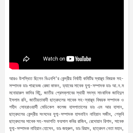
আরও উপস্থিত ছিলেন বিএনপি’র কেন্দ্রীয় নির্বাহী কমিটির স্বাস্থ্য বিষয়ক সহ-
সম্পাদক ডাঃ পারভেজ রেজা কাকন, ড্যাবের সাবেক যুগ্ম-সম্পাদক ডাঃ আ.ন.ম
মনোয়ারুল কাদির বিটু, জাতীয় প্রেসক্লাবের স্থায়ী সদস্য সাংবাদিক জাহিদুল
ইসলাম রনি, জাতীয়তাবাদী ছাত্রদলের সাবেক সহ-স্বাস্থ্য বিষয়ক সম্পাদক ও
শহীদ সোহরাওয়ার্দী মেডিকেল কলেজ হাসপাতালের ডাঃ এম আর হাসান,
ছাত্রদলের কেন্দ্রীয় সংসদের যুগ্ম-সম্পাদক হাসনাইন নাহিয়ান সজীব, শেকৃবি
ছাত্রদলের সাবেক সহ-সভাপতি ফয়সাল কবির রাজিব, রেদোয়ান রিশাদ, সাবেক
যুগ্ম-সম্পাদক নাহিয়ান হোসেন, ডাঃ জহুরুল, ডাঃ রিয়াদ, ছাত্রদল নেতা মহান,