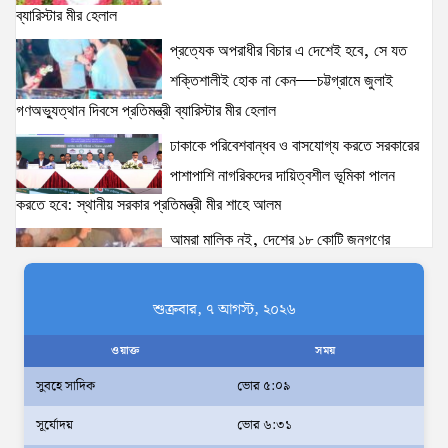
15 views
|
posted on August 1, 2026
ব্যারিস্টার মীর হেলাল
প্রত্যেক অপরাধীর বিচার এ দেশেই হবে, সে যত
ঢাকাকে পরিবেশবান্ধব ও বাসযোগ্য করতে সরকারের পাশাপাশি
নাগরিকদের দায়িত্বশীল ভূমিকা পালন করতে হবে: স্থানীয় সরকার
শক্তিশালীই হোক না কেন—চট্টগ্রামে জুলাই
প্রতিমন্ত্রী মীর শাহে আলম
গণঅভ্যুত্থান দিবসে প্রতিমন্ত্রী ব্যারিস্টার মীর হেলাল
15 views
|
posted on August 3, 2026
ঢাকাকে পরিবেশবান্ধব ও বাসযোগ্য করতে সরকারের
ঢাকা-১৮ আসনের দলিপাড়া- আহালিয়া সংযোগ সড়ক-
পাশাপাশি নাগরিকদের দায়িত্বশীল ভূমিকা পালন
দখলমুক্ত রাস্তা চাই!
করতে হবে: স্থানীয় সরকার প্রতিমন্ত্রী মীর শাহে আলম
14 views
|
posted on August 6, 2026
আমরা মালিক নই, দেশের ১৮ কোটি জনগণের
সেবক: ভূমি প্রতিমন্ত্রী ব্যারিস্টার মীর হেলাল
‘তরুণদের উৎসাহ দিলেন যুব ও ক্রীড়া প্রতিমন্ত্রী, এলজিআরডি
প্রতিমন্ত্রী, জনপ্রশাসন প্রতিমন্ত্রীসহ বগুড়ার সংসদ সদস্যরা’
অহেতুক প্রকল্প নয়, পাহাড়িদের জীবনমান উন্নয়নে
শুক্রবার, ৭ আগস্ট, ২০২৬
13 views
|
posted on August 2, 2026
বাস্তবভিত্তিক কার্যকর উদ্যোগ নেয়ার আহ্বান
ওয়াক্ত
সময়
পার্বত্য প্রতিমন্ত্রীর
সুবহে সাদিক
ভোর ৫:০৯
দক্ষিণখানে সেই নারী চিকিৎসককে খুনের মামলায়
সূর্যোদয়
ভোর ৬:৩১
গ্রেপ্তার তার স্বামী সোহেল রানার দুই দিনের রিমান্ড