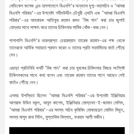
মেডিকেল কলেজ এন্ড হাসপাতালে বিএনপি’র অন্যতম যুগ্ম-মহাসচিব ও ‘আমরা
বিএনপি পরিবার’-এর উপদেষ্টা শহীদউদ্দীন চৌধুরী এ্যানি এবং ‘আমরা বিএনপি
পরিবার’-এর আহবায়ক আতিকুর রহমান রুমন ‘বিষ পান’ করা চার জুলাই
যোদ্ধার সাথে সাক্ষাৎ করে তাদের চিকিৎসার সার্বিক খোঁজ-খবর নেন।
পাশাপাশি বিএনপি’র ভারপ্রাপ্ত চেয়ারম্যান তারেক রহমান-এর পক্ষ থেকে
তাদেরকে আর্থিক সহায়তা প্রদান করেন ও তাদের প্রতি সহমর্মিতার বার্তা পৌঁছে
দেন।
এছাড়া প্রতিনিধি দলটি ‘বিষ পান’ করা চার যুবকের চিকিৎসার বিষয়ে সংশ্লিষ্ট
চিকিৎসকদের সাথে কথা বলেন এবং তারেক রহমান তাদের পাশে আছেন সেই
বার্তাও পৌঁছে দেন।
এসময় উপস্থিত ছিলেন ‘আমরা বিএনপি পরিবার’-এর উপদেষ্টা ইঞ্জিনিয়ার
আশরাফ উদ্দিন বকুল, আবুল কাশেম, ইঞ্জিনিয়ার মোস্তফা-ই-জামান সেলিম,
‘আমরা বিএনপি পরিবার’-এর সদস্য সচিব কৃষিবিদ মোকছেদুল মোমিন মিথুন,
সদস্য মাসুদ রানা লিটন, মুস্তাকিম বিল্লাহ, ফরহাদ আলী সজীব।