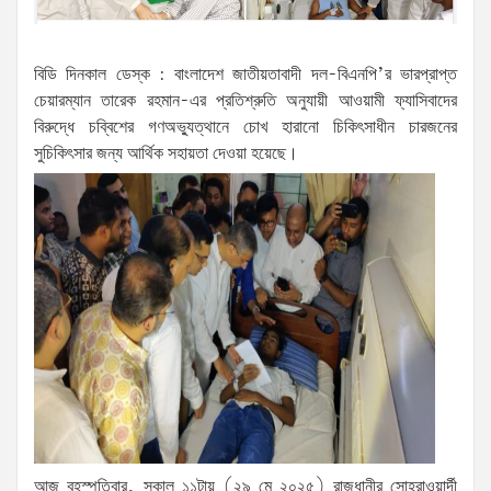
বিডি দিনকাল ডেস্ক : বাংলাদেশ জাতীয়তাবাদী দল-বিএনপি’র ভারপ্রাপ্ত
চেয়ারম্যান তারেক রহমান-এর প্রতিশ্রুতি অনুযায়ী আওয়ামী ফ্যাসিবাদের
বিরুদ্ধে চব্বিশের গণঅভ্যুত্থানে চোখ হারানো চিকিৎসাধীন চারজনের
সুচিকিৎসার জন্য আর্থিক সহায়তা দেওয়া হয়েছে।
আজ বৃহস্পতিবার, সকাল ১১টায় (২৯ মে ২০২৫) রাজধানীর সোহরাওয়ার্দী