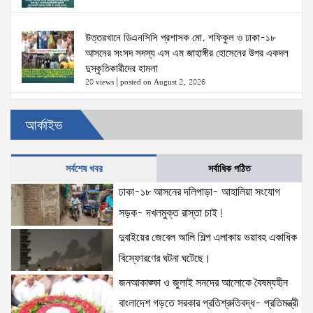
উত্তরখানে ডিএনসিসি প্রশাসক মো. শফিকুল ও ঢাকা-১৮
আসনের সংসদ সদস্য এস এম জাহাঙ্গীর হোসেনের উপর একদল
দুস্কৃতিকারীদের হামলা
20 views
|
posted on August 2, 2026
৫ আগস্টের স্মরণসভা সফল করতে প্রস্তুতি সভা অনুষ্ঠিত
আর্কাইভ
18 views
|
posted on August 1, 2026
সর্বশেষ খবর
সর্বাধিক পঠিত
ঢাকা-১৮ আসনের দলিপাড়া- আহালিয়া সংযোগ
দক্ষিণখানে সেই নারী চিকিৎসককে খুনের মামলায় গ্রেপ্তার তার
স্বামী সোহেল রানার দুই দিনের রিমান্ড আদালত
সড়ক- দখলমুক্ত রাস্তা চাই!
16 views
|
posted on August 3, 2026
দুবাইয়ের জেবেল আলি শিল্প এলাকায় ভয়াবহ একাধিক
বিস্ফোরণের ঘটনা ঘটেছে।
প্রধানমন্ত্রীর সঙ্গে মার্কিন বিশেষ দূতের বৈঠক: তারেক রহমানের
জনআকাঙ্ক্ষা ও জুলাই সনদের আলোকে বৈষম্যহীন
নেতৃত্ব ও বাংলাদেশের স্থিতিশীলতায় দৃঢ় আত্মবিশ্বাস
যুক্তরাষ্ট্রের: মাহ্দী আমিন
বাংলাদেশ গড়তে সরকার প্রতিশ্রুতিবদ্ধ- প্রতিমন্ত্রী