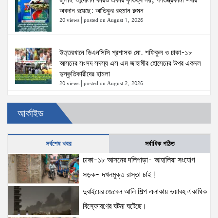
জুলাই আন্দোলন কারও একার কৃতিত্ব নয়, গণতন্ত্রকামী সবার
অবদান রয়েছে: আতিকুর রহমান রুমন
20 views
|
posted on August 1, 2026
উত্তরখানে ডিএনসিসি প্রশাসক মো. শফিকুল ও ঢাকা-১৮
আসনের সংসদ সদস্য এস এম জাহাঙ্গীর হোসেনের উপর একদল
দুস্কৃতিকারীদের হামলা
20 views
|
posted on August 2, 2026
৫ আগস্টের স্মরণসভা সফল করতে প্রস্তুতি সভা অনুষ্ঠিত
আর্কাইভ
17 views
|
posted on August 1, 2026
সর্বশেষ খবর
সর্বাধিক পঠিত
ঢাকা-১৮ আসনের দলিপাড়া- আহালিয়া সংযোগ
দক্ষিণখানে সেই নারী চিকিৎসককে খুনের মামলায় গ্রেপ্তার তার
স্বামী সোহেল রানার দুই দিনের রিমান্ড আদালত
সড়ক- দখলমুক্ত রাস্তা চাই!
16 views
|
posted on August 3, 2026
দুবাইয়ের জেবেল আলি শিল্প এলাকায় ভয়াবহ একাধিক
বিস্ফোরণের ঘটনা ঘটেছে।
প্রধানমন্ত্রীর সঙ্গে মার্কিন বিশেষ দূতের বৈঠক: তারেক রহমানের