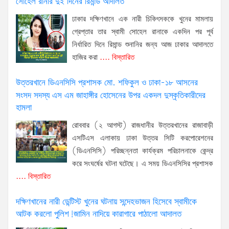
সোহেল রানার দুই দিনের রিমান্ড আদালত
ঢাকার দক্ষিণখানে এক নারী চিকিৎসককে খুনের মামলায়
গ্রেপ্তার তার স্বামী সোহেল রানাকে একদিন পর পূর্ব
নির্ধারিত দিনে রিমান্ড শুনানির জন্য আজ ঢাকার আদালতে
হাজির করা
.... বিস্তারিত
উত্তরখানে ডিএনসিসি প্রশাসক মো. শফিকুল ও ঢাকা-১৮ আসনের
সংসদ সদস্য এস এম জাহাঙ্গীর হোসেনের উপর একদল দুস্কৃতিকারীদের
হামলা
রোববার (২ আগস্ট) রাজধানীর উত্তরখানের রাজাবাড়ী
এসটিএস এলাকায় ঢাকা উত্তর সিটি করপোরেশনের
(ডিএনসিসি) পরিচ্ছন্নতা কার্যক্রম পরিচালনাকে কেন্দ্র
করে সংঘর্ষের ঘটনা ঘটেছে। এ সময় ডিএনসিসির প্রশাসক
.... বিস্তারিত
দক্ষিণখানের নারী ডেন্টিস্ট খুনের ঘটনায় সন্দেহভাজন হিসেবে স্বামীকে
আটক করলো পুলিশ!জামিন নাদিয়ে কারাগারে পাঠালো আদালত