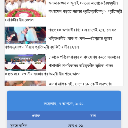
জনআকাঙ্ক্ষা ও জুলাই সনদের আলোকে বৈষম্যহীন
নেতৃত্ব ও বাংলাদেশের স্থিতিশীলতায় দৃঢ় আত্মবিশ্বাস
যুক্তরাষ্ট্রের: মাহ্দী আমিন
বাংলাদেশ গড়তে সরকার প্রতিশ্রুতিবদ্ধ- প্রতিমন্ত্রী
15 views
|
posted on August 1, 2026
ব্যারিস্টার মীর হেলাল
প্রত্যেক অপরাধীর বিচার এ দেশেই হবে, সে যত
ঢাকাকে পরিবেশবান্ধব ও বাসযোগ্য করতে সরকারের পাশাপাশি
নাগরিকদের দায়িত্বশীল ভূমিকা পালন করতে হবে: স্থানীয় সরকার
শক্তিশালীই হোক না কেন—চট্টগ্রামে জুলাই
প্রতিমন্ত্রী মীর শাহে আলম
গণঅভ্যুত্থান দিবসে প্রতিমন্ত্রী ব্যারিস্টার মীর হেলাল
15 views
|
posted on August 3, 2026
ঢাকাকে পরিবেশবান্ধব ও বাসযোগ্য করতে সরকারের
‘তরুণদের উৎসাহ দিলেন যুব ও ক্রীড়া প্রতিমন্ত্রী, এলজিআরডি
পাশাপাশি নাগরিকদের দায়িত্বশীল ভূমিকা পালন
প্রতিমন্ত্রী, জনপ্রশাসন প্রতিমন্ত্রীসহ বগুড়ার সংসদ সদস্যরা’
করতে হবে: স্থানীয় সরকার প্রতিমন্ত্রী মীর শাহে আলম
13 views
|
posted on August 2, 2026
আমরা মালিক নই, দেশের ১৮ কোটি জনগণের
সেবক: ভূমি প্রতিমন্ত্রী ব্যারিস্টার মীর হেলাল
স্বরাষ্ট্রমন্ত্রীর সঙ্গে অস্ট্রেলিয়ার নাগরিকত্ব, কাস্টম ও
বহুসংস্কৃতি বিষয়ক সহকারী মন্ত্রীর সাক্ষাৎ
অহেতুক প্রকল্প নয়, পাহাড়িদের জীবনমান উন্নয়নে
শুক্রবার, ৭ আগস্ট, ২০২৬
13 views
|
posted on August 3, 2026
বাস্তবভিত্তিক কার্যকর উদ্যোগ নেয়ার আহ্বান
ওয়াক্ত
সময়
পার্বত্য প্রতিমন্ত্রীর
সুবহে সাদিক
ভোর ৫:০৯