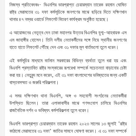
নিজস্ব প্রতিবেদকঃ- বিএনপির ভারপ্রাপ্ত চেয়ারম্যান তারেক রহমান ঘোষিত
রাষ্ট্র মেরামতের ৩১ দফা কর্মসূচিকে জনগণের মাঝে ছড়িয়ে দিতে দক্ষিণখান
থানার ৪৭ নম্বর ওয়ার্ডে লিফলেট বিতরণ কার্যক্রম অনুষ্ঠিত হয়েছে।
এ আয়োজনের নেতৃত্ব দেন ঢাকা মহানগর উত্তর বিএনপির যুগ্ম-আহবায়ক এস
এম জাহাঙ্গীর হোসেন। তিনি দলীয় নেতাকর্মীদের সঙ্গে নিয়ে স্থানীয় জনগণের
হাতে হাতে লিফলেট পৌঁছে দেন এবং ৩১ দফার মূল বার্তাগুলো তুলে ধরেন।
এই কর্মসূচির মাধ্যমে বর্তমান সরকারের বিভিন্ন ব্যর্থতা তুলে ধরা হয় এবং
বিএনপি প্রস্তাবিত রাষ্ট্র সংস্কারের রূপরেখা সম্পর্কে সচেতনতা বাড়ানোর চেষ্টা
করা হয়। নেতৃবৃন্দ মনে করেন, এই ৩১ দফা বাংলাদেশের ভবিষ্যতের জন্য একটি
বাস্তবসম্মত ও জরুরি পরিকল্পনা।
এ সময় দক্ষিণখান থানা বিএনপি, অঙ্গ ও সহযোগী সংগঠনের নেতাকর্মীরা
উপস্থিত ছিলেন। তারা এলাকাবাসীর মাঝে গণসংযোগ চালিয়ে বিএনপির
রাজনৈতিক দর্শন ও ভবিষ্যৎ কর্মপরিকল্পনা তুলে ধরেন।
বিএনপি ভারপ্রাপ্ত চেয়ারম্যান তারেক রহমান ২০২৩ সালের ১৩ জুলাই ‘রাষ্ট্র
কাঠামো মেরামতের ৩১ দফা’ জাতির সামনে ঘোষণা করেন। এ ৩১ দফা সম্পর্কে