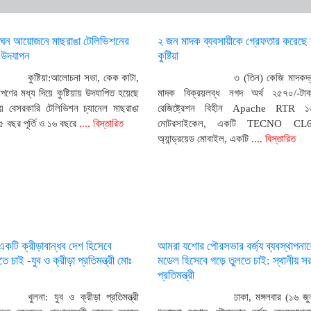
নন্দঘন আয়োজনে মাছরাঙা টেলিভিশনের
২ জন মাদক ব্যবসায়ীকে গ্রেফতার করেছে র্
ি উদযাপন
কুষ্টিয়া
কুষ্টিয়া:আলোচনা সভা, কেক কাটা,
৩ (তিন) কেজি মাদকদ্র
োপণের মধ্য দিয়ে কুষ্টিয়ায় উদযাপিত হয়েছে
মাদক বিক্রয়লব্ধ নগদ অর্থ ২৫৭০/-টা
য় বেসরকারি টেলিভিশন চ্যানেল মাছরাঙা
রেজিষ্ট্রেশন বিহীন Apache RTR ১
 বছর পূর্তি ও ১৬ বছরে
.... বিস্তারিত
মোটরসাইকেল, একটি TECNO CL6 
অ্যান্ড্রয়েড মোবাইল, একটি
.... বিস্তারিত
একটি ক্রীড়াবান্ধব দেশ হিসেবে
আমরা যশোর পৌরসভার বর্জ্য ব্যবস্থাপনা
তে চাই -যুব ও ক্রীড়া প্রতিমন্ত্রী মোঃ
মডেল হিসেবে গড়ে তুলতে চাই: স্থানীয় স
প্রতিমন্ত্রী
খুলনা: যুব ও ক্রীড়া প্রতিমন্ত্রী
ঢাকা, মঙ্গলবার (১৬ জ