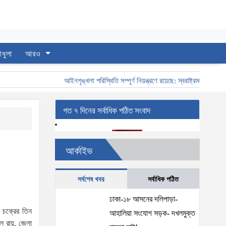
াধুলা
আরও
আইনশৃঙ্খলা পরিস্থিতি সম্পূর্ণ নিয়ন্ত্রণে রয়েছে: স্বরাষ্ট্রমন্ত্রী
স্বরাষ
গত ৭ দিনের সর্বাধিক পঠিত সংবাদ
আর্কাইভ
সর্বশেষ খবর
সর্বাধিক পঠিত
ঢাকা-১৮ আসনের দলিপাড়া-
ক চক্রের তিন
আহালিয়া সংযোগ সড়ক- দখলমুক্ত
ল রায়, জেলা