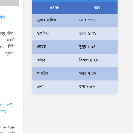
আলম
ওয়াক্ত
সময়
আমরা মালিক নই, দেশের ১৮ কোটি
যাব
সুবহে সাদিক
ভোর ৫:১০
জনগণের সেবক: ভূমি প্রতিমন্ত্রী
সূর্যোদয়
ভোর ৬:৩১
ব্যারিস্টার মীর হেলাল
ব্য গাঁজা,
কা, একটি
অহেতুক প্রকল্প নয়, পাহাড়িদের
যোহর
দুপুর ১:০৪
৬০ সিসি
জীবনমান উন্নয়নে বাস্তবভিত্তিক
পুরাতন
আছর
বিকাল ৪:২৯
কার্যকর উদ্যোগ নেয়ার আহ্বান
পার্বত্য প্রতিমন্ত্রীর
মাগরিব
সন্ধ্যা ৭:৩৭
দক্ষিণখানে সেই নারী চিকিৎসককে
খুনের মামলায় গ্রেপ্তার তার স্বামী
এশা
রাত ৮:৫৮
সোহেল রানার দুই দিনের রিমান্ড
আদালত
কে একটি
রকার
আইনশৃঙ্খলা পরিস্থিতি সম্পূর্ণ
নিয়ন্ত্রণে রয়েছে: স্বরাষ্ট্রমন্ত্রী
ুন ২০২৬)-