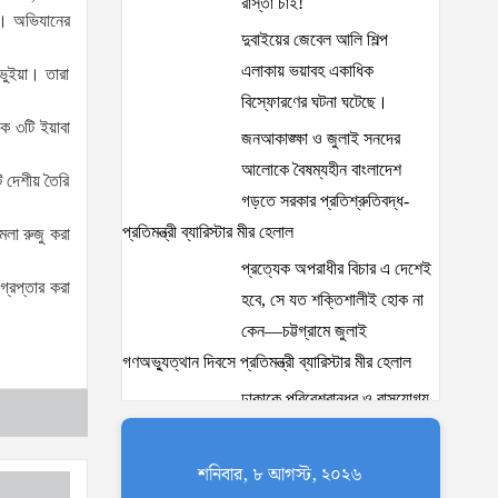
রাস্তা চাই!
ে। অভিযানের
দুবাইয়ের জেবেল আলি শিল্প
এলাকায় ভয়াবহ একাধিক
ুইয়া। তারা
বিস্ফোরণের ঘটনা ঘটেছে।
ে ৩টি ইয়াবা
জনআকাঙ্ক্ষা ও জুলাই সনদের
আলোকে বৈষম্যহীন বাংলাদেশ
 দেশীয় তৈরি
গড়তে সরকার প্রতিশ্রুতিবদ্ধ-
প্রতিমন্ত্রী ব্যারিস্টার মীর হেলাল
মলা রুজু করা
প্রত্যেক অপরাধীর বিচার এ দেশেই
্রেপ্তার করা
হবে, সে যত শক্তিশালীই হোক না
কেন—চট্টগ্রামে জুলাই
গণঅভ্যুত্থান দিবসে প্রতিমন্ত্রী ব্যারিস্টার মীর হেলাল
ঢাকাকে পরিবেশবান্ধব ও বাসযোগ্য
করতে সরকারের পাশাপাশি
নাগরিকদের দায়িত্বশীল ভূমিকা
শনিবার, ৮ আগস্ট, ২০২৬
পালন করতে হবে: স্থানীয় সরকার প্রতিমন্ত্রী মীর শাহে