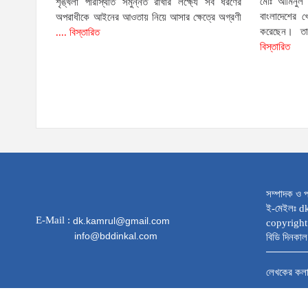
মোঃ আমিনুল হ
শৃঙ্খলা পরিস্থিতি সমুন্নত রাখার লক্ষ্যে সব ধরণের
বাংলাদেশের খে
অপরাধীকে আইনের আওতায় নিয়ে আসার ক্ষেত্রে অগ্রণী
করেছেন। ত
.... বিস্তারিত
বিস্তারিত
সম্পাদক ও প
ই-মেইলঃ 
E-Mail :
dk.kamrul@gmail.com
copyright
info@bddinkal.com
বিডি দিনকাল 
লেখকের কল