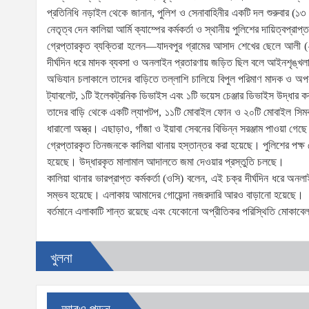
প্রতিনিধি নড়াইল থেকে জানান, পুলিশ ও সেনাবাহিনীর একটি দল শুরুবার (
নেতৃত্ব দেন কালিয়া আর্মি ক্যাম্পের কর্মকর্তা ও স্থানীয় পুলিশের দায়িত্বপ্রা
গ্রেপ্তারকৃত ব্যক্তিরা হলেন—যাদবপুর গ্রামের আসাদ শেখের ছেলে আলী (
দীর্ঘদিন ধরে মাদক ব্যবসা ও অনলাইন প্রতারণায় জড়িত ছিল বলে আইনশৃঙ্খলা
অভিযান চলাকালে তাদের বাড়িতে তল্লাশি চালিয়ে বিপুল পরিমাণ মাদক ও অপরা
ট্যাবলেট, ১টি ইলেকট্রনিক ডিভাইস এবং ১টি ভয়েস চেঞ্জার ডিভাইস উদ্ধার কর
তাদের বাড়ি থেকে একটি ল্যাপটপ, ১১টি মোবাইল ফোন ও ২০টি মোবাইল সিমকার্
ধারালো অস্ত্র। এছাড়াও, গাঁজা ও ইয়াবা সেবনের বিভিন্ন সরঞ্জাম পাওয়া গেছ
গ্রেপ্তারকৃত তিনজনকে কালিয়া থানায় হস্তান্তর করা হয়েছে। পুলিশের পক্ষ
হয়েছে। উদ্ধারকৃত মালামাল আদালতে জমা দেওয়ার প্রস্তুতি চলছে।
কালিয়া থানার ভারপ্রাপ্ত কর্মকর্তা (ওসি) বলেন, এই চক্র দীর্ঘদিন ধরে অ
সম্ভব হয়েছে। এলাকায় আমাদের গোয়েন্দা নজরদারি আরও বাড়ানো হয়েছে।
বর্তমানে এলাকাটি শান্ত রয়েছে এবং যেকোনো অপ্রীতিকর পরিস্থিতি মোকাবেলায়
খুলনা
আরও পড়ুন