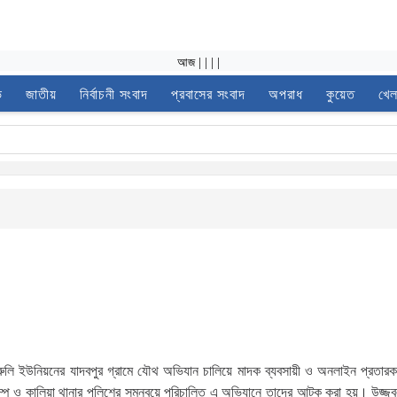
আজ
|
|
|
|
ভ
জাতীয়
নির্বাচনী সংবাদ
প্রবাসের সংবাদ
অপরাধ
কুয়েত
খেল
ুরুলি ইউনিয়নের যাদবপুর গ্রামে যৌথ অভিযান চালিয়ে মাদক ব্যবসায়ী ও অনলাইন প্রতার
যাম্প ও কালিয়া থানার পুলিশের সমন্বয়ে পরিচালিত এ অভিযানে তাদের আটক করা হয়। উজ্জ্ব