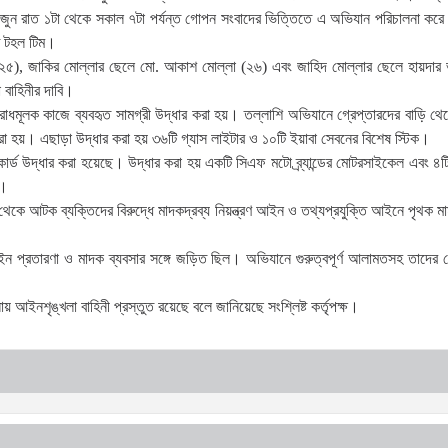
১৩ জুন রাত ১টা থেকে সকাল ৭টা পর্যন্ত গোপন সংবাদের ভিত্তিতে এ অভিযান পরিচালনা কর
প্ত টহল টিম।
২৫), জাকির মোল্লার ছেলে মো. আকাশ মোল্লা (২৬) এবং জাহিদ মোল্লার ছেলে হায়দার ভ
 বাহিনীর দাবি।
ধমূলক কাজে ব্যবহৃত সামগ্রী উদ্ধার করা হয়। তল্লাশি অভিযানে গ্রেপ্তারদের বাড়ি থেক
া হয়। এছাড়া উদ্ধার করা হয় ৩৬টি গ্যাস লাইটার ও ১০টি ইয়াবা সেবনের বিশেষ স্টিক।
ড উদ্ধার করা হয়েছে। উদ্ধার করা হয় একটি সিএফ মটো ব্র্যান্ডের মোটরসাইকেল এবং ৪টি
ে।
 থেকে আটক ব্যক্তিদের বিরুদ্ধে মাদকদ্রব্য নিয়ন্ত্রণ আইন ও তথ্যপ্রযুক্তি আইনে পৃথক মা
নলাইন প্রতারণা ও মাদক ব্যবসার সঙ্গে জড়িত ছিল। অভিযানে গুরুত্বপূর্ণ আলামতসহ তাদের গ
 আইনশৃঙ্খলা বাহিনী প্রস্তুত রয়েছে বলে জানিয়েছে সংশ্লিষ্ট কর্তৃপক্ষ।