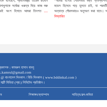
ক বলেছেন, প্রধানমন্ত্রী তারেক রহমান
“আমরা যশোর পৌরসভার বর্জ্য ব্যবস্থাপন
লাধুলাকে সর্বোচ্চ গুরুত্ব দিয়ে কাজ শুরু
মডেল হিসেবে গড়ে তুলতে চাই, যা পরবর্ত
ারই অংশ হিসাবে আমরা তিনশত
....
অন্যান্য পৌরসভায়ও অনুসরণ করা যাবে। 
বিস্তারিত
্রকাশক : কামরুল হাসান বাবলু
dk.kamrul@gmail.com
 @ বাংলাদেশ দিনকাল / বিডি দিনকাল ( www.bddinkal.com )
মাল্টি মিডিয়া (প্রা:) লিমিটেড প্রতিষ্ঠান।
াম
শিক্ষাঙ্গন/ক্যাম্পাস
সাহিত্য/গল্প-কবিতা