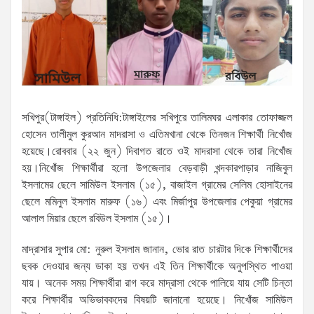
সখিপুর(টাঙ্গাইল) প্রতিনিধি:টাঙ্গাইলের সখিপুরে তালিমঘর এলাকার তোফাজ্জল
হোসেন তালীমুল কুরআন মাদরাসা ও এতিমখানা থেকে তিনজন শিক্ষার্থী নিখোঁজ
হয়েছে।রোববার (২২ জুন) দিবাগত রাতে ওই মাদরাসা থেকে তারা নিখোঁজ
হয়।‎নিখোঁজ শিক্ষার্থীরা হলো উপজেলার বেড়বাড়ী খন্দকারপাড়ার নাজিবুল
ইসলামের ছেলে সামিউল ইসলাম (১৫), বাজাইল গ্রামের সেলিম হোসাইনের
ছেলে মমিনুল ইসলাম মারুফ (১৬) এবং মির্জাপুর উপজেলার পেকুয়া গ্রামের
আলাল মিয়ার ছেলে রবিউল ইসলাম (১৫)।
মাদ্রাসার সুপার মো: নুরুল ইসলাম জানান, ভোর রাত চারটার দিকে শিক্ষার্থীদের
ছবক দেওয়ার জন্য ডাকা হয় তখন এই তিন শিক্ষার্থীকে অনুপস্থিত পাওয়া
যায়। অনেক সময় শিক্ষার্থীরা রাগ করে মাদ্রাসা থেকে পালিয়ে যায় সেটি চিন্তা
করে শিক্ষার্থীর অভিভাবকদের বিষয়টি জানানো হয়েছে। নিখোঁজ সামিউল