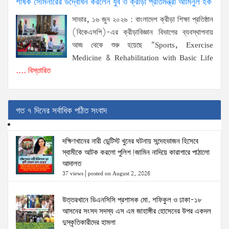
শীর্ষক সেমিনারের উদ্বোধন করলেন যুব ও ক্রীড়া প্রতিমন্ত্রী আমিনুল হক
সাভার, ১৬ জুন ২০২৬ : বাংলাদেশ ক্রীড়া শিক্ষা প্রতিষ্ঠান
(বিকেএসপি)-এর ক্রীড়াবিজ্ঞান বিভাগের ব্যবস্থাপনায়
আজ থেকে শুরু হয়েছে “Sports, Exercise
Medicine & Rehabilitation with Basic Life
.... বিস্তারিত
গত ৭ দিনের সর্বাধিক পঠিত সংবাদ
দক্ষিণখানের নারী ডেন্টিস্ট খুনের ঘটনায় সন্দেহভাজন হিসেবে
স্বামীকে আটক করলো পুলিশ!জামিন নাদিয়ে কারাগারে পাঠালো
আদালত
37 views
|
posted on August 2, 2026
উত্তরখানে ডিএনসিসি প্রশাসক মো. শফিকুল ও ঢাকা-১৮
আসনের সংসদ সদস্য এস এম জাহাঙ্গীর হোসেনের উপর একদল
দুস্কৃতিকারীদের হামলা