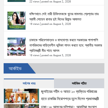
22 views
|
posted on August 2, 2026
দক্ষিণখানে সেই নারী চিকিৎসককে খুনের মামলায় গ্রেপ্তার তার
স্বামী সোহেল রানার দুই দিনের রিমান্ড আদালত
18 views
|
posted on August 3, 2026
ঢাকাকে পরিবেশবান্ধব ও বাসযোগ্য করতে সরকারের পাশাপাশি
নাগরিকদের দায়িত্বশীল ভূমিকা পালন করতে হবে: স্থানীয় সরকার
প্রতিমন্ত্রী মীর শাহে আলম
16 views
|
posted on August 3, 2026
আর্কাইভ
‘তরুণদের উৎসাহ দিলেন যুব ও ক্রীড়া প্রতিমন্ত্রী, এলজিআরডি
প্রতিমন্ত্রী, জনপ্রশাসন প্রতিমন্ত্রীসহ বগুড়ার সংসদ সদস্যরা’
15 views
|
posted on August 2, 2026
সর্বশেষ খবর
সর্বাধিক পঠিত
জুলাইয়ের শহীদ ও আহত ১০ ব্যক্তির পরিবারের
স্বরাষ্ট্রমন্ত্রীর সঙ্গে অস্ট্রেলিয়ার নাগরিকত্ব, কাস্টম ও
হাতে চাকরির নিয়োগপত্র তুলে দিলেন প্রধানমন্ত্রী
বহুসংস্কৃতি বিষয়ক সহকারী মন্ত্রীর সাক্ষাৎ
15 views
|
posted on August 3, 2026
ঢাকা-১৮ আসনের দলিপাড়া- আহালিয়া সংযোগ