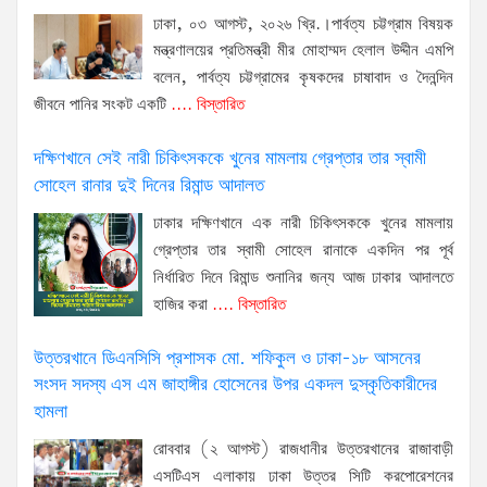
ঢাকা, ০৩ আগস্ট, ২০২৬ খ্রি.।পার্বত্য চট্টগ্রাম বিষয়ক
মন্ত্রণালয়ের প্রতিমন্ত্রী মীর মোহাম্মদ হেলাল উদ্দীন এমপি
বলেন, পার্বত্য চট্টগ্রামের কৃষকদের চাষাবাদ ও দৈনন্দিন
জীবনে পানির সংকট একটি
.... বিস্তারিত
দক্ষিণখানে সেই নারী চিকিৎসককে খুনের মামলায় গ্রেপ্তার তার স্বামী
সোহেল রানার দুই দিনের রিমান্ড আদালত
ঢাকার দক্ষিণখানে এক নারী চিকিৎসককে খুনের মামলায়
গ্রেপ্তার তার স্বামী সোহেল রানাকে একদিন পর পূর্ব
নির্ধারিত দিনে রিমান্ড শুনানির জন্য আজ ঢাকার আদালতে
হাজির করা
.... বিস্তারিত
উত্তরখানে ডিএনসিসি প্রশাসক মো. শফিকুল ও ঢাকা-১৮ আসনের
সংসদ সদস্য এস এম জাহাঙ্গীর হোসেনের উপর একদল দুস্কৃতিকারীদের
হামলা
রোববার (২ আগস্ট) রাজধানীর উত্তরখানের রাজাবাড়ী
এসটিএস এলাকায় ঢাকা উত্তর সিটি করপোরেশনের