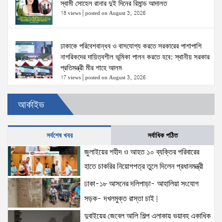
স্বামী সোহেল রানার দুই দিনের রিমান্ড আদালত
18 views
|
posted on August 3, 2026
ঢাকাকে পরিবেশবান্ধব ও বাসযোগ্য করতে সরকারের পাশাপাশি
নাগরিকদের দায়িত্বশীল ভূমিকা পালন করতে হবে: স্থানীয় সরকার
প্রতিমন্ত্রী মীর শাহে আলম
17 views
|
posted on August 3, 2026
আর্কাইভ
‘তরুণদের উৎসাহ দিলেন যুব ও ক্রীড়া প্রতিমন্ত্রী, এলজিআরডি
প্রতিমন্ত্রী, জনপ্রশাসন প্রতিমন্ত্রীসহ বগুড়ার সংসদ সদস্যরা’
16 views
|
posted on August 2, 2026
সর্বশেষ খবর
সর্বাধিক পঠিত
জুলাইয়ের শহীদ ও আহত ১০ ব্যক্তির পরিবারের
স্বরাষ্ট্রমন্ত্রীর সঙ্গে অস্ট্রেলিয়ার নাগরিকত্ব, কাস্টম ও
হাতে চাকরির নিয়োগপত্র তুলে দিলেন প্রধানমন্ত্রী
বহুসংস্কৃতি বিষয়ক সহকারী মন্ত্রীর সাক্ষাৎ
15 views
|
posted on August 3, 2026
ঢাকা-১৮ আসনের দলিপাড়া- আহালিয়া সংযোগ
সড়ক- দখলমুক্ত রাস্তা চাই!
দুবাইয়ের জেবেল আলি শিল্প এলাকায় ভয়াবহ একাধিক
দুবাইয়ের জেবেল আলি শিল্প এলাকায় ভয়াবহ একাধিক
বিস্ফোরণের ঘটনা ঘটেছে।