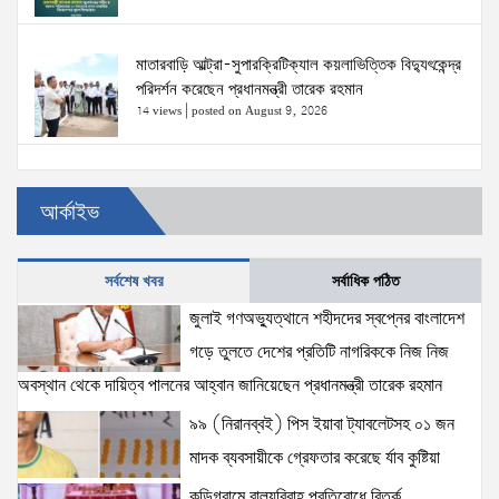
মাতারবাড়ি আল্ট্রা-সুপারক্রিটিক্যাল কয়লাভিত্তিক বিদ্যুৎকেন্দ্র
পরিদর্শন করেছেন প্রধানমন্ত্রী তারেক রহমান
14 views
|
posted on August 9, 2026
এসএসসি ও সমমানের পরীক্ষার ফলাফল প্রকাশ:১১টি শিক্ষা বোর্ডে
আর্কাইভ
গড় পাসের হার ৬২ দশমিক ২৫ শতাংশ
13 views
|
posted on August 10, 2026
সর্বশেষ খবর
সর্বাধিক পঠিত
স্বরাষ্ট্রমন্ত্রী সালাহউদ্দিন আহমদ এর সঙ্গে ভারতীয়
জুলাই গণঅভ্যুত্থানে শহীদদের স্বপ্নের বাংলাদেশ
হাইকমিশনারের সৌজন্য সাক্ষাৎ
গড়ে তুলতে দেশের প্রতিটি নাগরিককে নিজ নিজ
12 views
|
posted on August 10, 2026
অবস্থান থেকে দায়িত্ব পালনের আহ্বান জানিয়েছেন প্রধানমন্ত্রী তারেক রহমান
৯৯ (নিরানব্বই) পিস ইয়াবা ট্যাবলেটসহ ০১ জন
উত্তরা এলাকায় কর্মচারীকে কুপিয়ে ডিএল পেট্রোল পাম্পের ১
কোটি ২১ লাখ ২৫ হাজার টাকা ছিনতাই
মাদক ব্যবসায়ীকে গ্রেফতার করেছে র্যাব কুষ্টিয়া
9 views
|
posted on August 10, 2026
কুড়িগ্রামে বাল্যবিবাহ প্রতিরোধে বিতর্ক