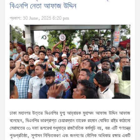
বিএনপি নেতা আফাজ উদ্দিন
প্রকাশ: 30 June, 2025 6:20 pm
ঢাকা মহানগর উত্তর বিএনপির যুগ্ম আহ্বায়ক মুহাম্মদ আফাজ উদ্দিন আফাজ
বলেছেন, বিএনপির ভারপ্রাপ্ত চেয়ারম্যান তারেক রহমান ঘোষিত রাষ্ট্র কাঠামো
মেরামতের ৩১ দফা রূপরেখা শুধুমাত্র রাজনৈতিক কর্মসূচি নয়, বরং এটি গণতন্ত্র
পুনঃপ্রতিষ্ঠা, সুশাসন নিশ্চিতকরণ এবং জনগণের মৌলিক অধিকার রক্ষার একটি