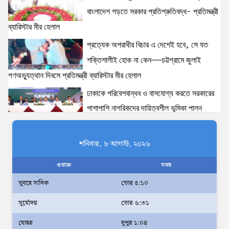
বাংলাদেশ গড়তে সরকার প্রতিশ্রুতিবদ্ধ- প্রতিমন্ত্রী
‘তরুণদের উৎসাহ দিলেন যুব ও ক্রীড়া প্রতিমন্ত্রী, এলজিআরডি
প্রতিমন্ত্রী, জনপ্রশাসন প্রতিমন্ত্রীসহ বগুড়ার সংসদ সদস্যরা’
ব্যারিস্টার মীর হেলাল
14 views
|
posted on August 2, 2026
প্রত্যেক অপরাধীর বিচার এ দেশেই হবে, সে যত
শক্তিশালীই হোক না কেন—চট্টগ্রামে জুলাই
জুলাইয়ের শহীদ ও আহত ১০ ব্যক্তির পরিবারের হাতে চাকরির
গণঅভ্যুত্থান দিবসে প্রতিমন্ত্রী ব্যারিস্টার মীর হেলাল
নিয়োগপত্র তুলে দিলেন প্রধানমন্ত্রী
13 views
|
posted on August 8, 2026
ঢাকাকে পরিবেশবান্ধব ও বাসযোগ্য করতে সরকারের
পাশাপাশি নাগরিকদের দায়িত্বশীল ভূমিকা পালন
আইনশৃঙ্খলা পরিস্থিতি সম্পূর্ণ নিয়ন্ত্রণে রয়েছে: স্বরাষ্ট্রমন্ত্রী
করতে হবে: স্থানীয় সরকার প্রতিমন্ত্রী মীর শাহে আলম
11 views
|
posted on August 3, 2026
আমরা মালিক নই, দেশের ১৮ কোটি জনগণের
শনিবার, ৮ আগস্ট, ২০২৬
সেবক: ভূমি প্রতিমন্ত্রী ব্যারিস্টার মীর হেলাল
ওয়াক্ত
সময়
অহেতুক প্রকল্প নয়, পাহাড়িদের জীবনমান উন্নয়নে
সুবহে সাদিক
ভোর ৫:১০
বাস্তবভিত্তিক কার্যকর উদ্যোগ নেয়ার আহ্বান
সূর্যোদয়
ভোর ৬:৩১
পার্বত্য প্রতিমন্ত্রীর
দক্ষিণখানে সেই নারী চিকিৎসককে খুনের মামলায়
যোহর
দুপুর ১:০৪