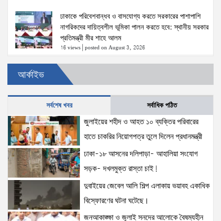
ঢাকাকে পরিবেশবান্ধব ও বাসযোগ্য করতে সরকারের পাশাপাশি
নাগরিকদের দায়িত্বশীল ভূমিকা পালন করতে হবে: স্থানীয় সরকার
প্রতিমন্ত্রী মীর শাহে আলম
16 views
|
posted on August 3, 2026
আর্কাইভ
স্বরাষ্ট্রমন্ত্রীর সঙ্গে অস্ট্রেলিয়ার নাগরিকত্ব, কাস্টম ও
বহুসংস্কৃতি বিষয়ক সহকারী মন্ত্রীর সাক্ষাৎ
15 views
|
posted on August 3, 2026
সর্বশেষ খবর
সর্বাধিক পঠিত
জুলাইয়ের শহীদ ও আহত ১০ ব্যক্তির পরিবারের
দুবাইয়ের জেবেল আলি শিল্প এলাকায় ভয়াবহ একাধিক
হাতে চাকরির নিয়োগপত্র তুলে দিলেন প্রধানমন্ত্রী
বিস্ফোরণের ঘটনা ঘটেছে।
15 views
|
posted on August 5, 2026
ঢাকা-১৮ আসনের দলিপাড়া- আহালিয়া সংযোগ
সড়ক- দখলমুক্ত রাস্তা চাই!
ঢাকা-১৮ আসনের দলিপাড়া- আহালিয়া সংযোগ সড়ক-
দুবাইয়ের জেবেল আলি শিল্প এলাকায় ভয়াবহ একাধিক
দখলমুক্ত রাস্তা চাই!
বিস্ফোরণের ঘটনা ঘটেছে।
15 views
|
posted on August 6, 2026
জনআকাঙ্ক্ষা ও জুলাই সনদের আলোকে বৈষম্যহীন