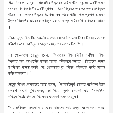
বিডি দিনকাল ডেস্ক : রাজধানীর উত্তরায় মাইলস্টোন স্কুলের একটি ভবনে
বাংলাদেশ বিমানবাহিনীর একটি প্রশিক্ষণ বিমান বিধ্বস্ত হয়ে হতাহতের মর্মান্তিক
ঘটনায় ঢাকা মহানগর উত্তর বিএনপির পক্ষ থেকে গভীর শোক প্রকাশ করেছেন
উত্তর বিএনপির আহবায়ক আমিনুল হক ও সদস্য সচিব হাজি মোস্তফা জামান
।
রবিবার দুপুরে বিএনপির কেন্দ্রীয় নেতাদের সাথে উত্তরায় বিমান বিধ্বস্ত এলাকা
পরিদর্শন করেন আমিনুলের নেতৃত্বে মহানগর উত্তর বিএনপি ।
এক শোকবার্তায় নেতৃবৃন্দ বলেন, “উত্তরায় বিমানবাহিনীর প্রশিক্ষণ বিমান
বিধ্বস্ত হয়ে প্রাণহানির ঘটনায় আমরা গভীরভাবে মর্মাহত। নিহতদের আত্মার
মাগফিরাত কামনা করছি এবং শোকসন্তপ্ত পরিবার-পরিজনের প্রতি জানাই
গভীর সমবেদনা।”
নেতৃবৃন্দ বিশেষ শোকবার্তায় আরো বলেন, “জনবসতিপূর্ণ এলাকায় প্রশিক্ষণ বিমান
চালানো কতটা যুক্তিসঙ্গত, তা নিয়ে প্রশ্ন থেকেই যায়।”ঘটনাটিকে
দায়িত্বহীনতার উদাহরণ হিসেবেও উল্লেখ করেন নেতৃবৃন্দ।
“এই মর্মান্তিক দুর্ঘটনা জাতীয়ভাবে আমাদের সবার জন্যই দুঃখজনক। আমরা