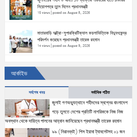
জুলাইয়ের শহীদ ও আহত ১০ ব্যক্তির পরিবারের হাতে চাকরির
নিয়োগপত্র তুলে দিলেন প্রধানমন্ত্রী
15 views
|
posted on August 8, 2026
মাতারবাড়ি আল্ট্রা-সুপারক্রিটিক্যাল কয়লাভিত্তিক বিদ্যুৎকেন্দ্র
পরিদর্শন করেছেন প্রধানমন্ত্রী তারেক রহমান
14 views
|
posted on August 9, 2026
এসএসসি ও সমমানের পরীক্ষার ফলাফল প্রকাশ:১১টি শিক্ষা বোর্ডে
আর্কাইভ
গড় পাসের হার ৬২ দশমিক ২৫ শতাংশ
13 views
|
posted on August 10, 2026
সর্বশেষ খবর
সর্বাধিক পঠিত
স্বরাষ্ট্রমন্ত্রী সালাহউদ্দিন আহমদ এর সঙ্গে ভারতীয়
জুলাই গণঅভ্যুত্থানে শহীদদের স্বপ্নের বাংলাদেশ
হাইকমিশনারের সৌজন্য সাক্ষাৎ
গড়ে তুলতে দেশের প্রতিটি নাগরিককে নিজ নিজ
12 views
|
posted on August 10, 2026
অবস্থান থেকে দায়িত্ব পালনের আহ্বান জানিয়েছেন প্রধানমন্ত্রী তারেক রহমান
৯৯ (নিরানব্বই) পিস ইয়াবা ট্যাবলেটসহ ০১ জন
উত্তরা এলাকায় কর্মচারীকে কুপিয়ে ডিএল পেট্রোল পাম্পের ১