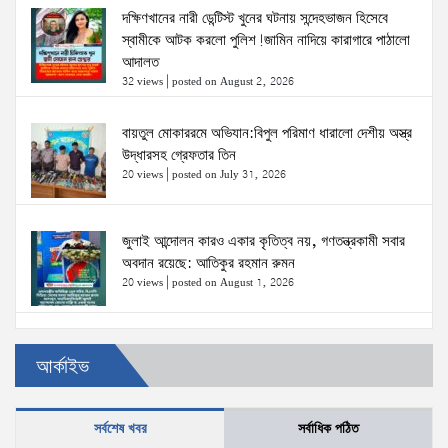
দক্ষিণখানের নারী ডেন্টিস্ট খুনের ঘটনায় সন্দেহভাজন হিসেবে
স্বামীকে আটক করলো পুলিশ!জামিন নাদিয়ে কারাগারে পাঠালো
আদালত
32 views
|
posted on August 2, 2026
বায়তুল মোকাররমে অভিযান:বিপুল পরিমাণ ধারালো দেশীয় অস্ত্র
উদ্ধারসহ গ্রেফতার তিন
20 views
|
posted on July 31, 2026
জুলাই আন্দোলন কারও একার কৃতিত্ব নয়, গণতন্ত্রকামী সবার
অবদান রয়েছে: আতিকুর রহমান রুমন
20 views
|
posted on August 1, 2026
উত্তরখানে ডিএনসিসি প্রশাসক মো. শফিকুল ও ঢাকা-১৮
আর্কাইভ
আসনের সংসদ সদস্য এস এম জাহাঙ্গীর হোসেনের উপর একদল
দুস্কৃতিকারীদের হামলা
20 views
|
posted on August 2, 2026
সর্বশেষ খবর
সর্বাধিক পঠিত