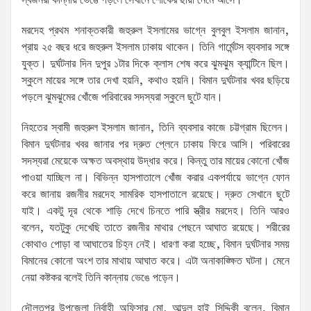
স্বজনরা কান্নায় ভেঙে পড়লে সেখানে শোকের ছায়া নেমে আসে।
মরদেহ প্রথম শনাক্তকারী জহুরুল ইসলামের ভাগ্নে বুলবুল ইসলাম জানান,
প্রায় ২৫ বছর ধরে জহুরুল ইসলাম ঢাকায় থাকেন। তিনি গার্মেন্টস ব্যবসার সঙ্গে
যুক্ত। দুর্ঘটনার দিন দুপুর ১টার দিকে ক্লাস শেষ করে ঝুমঝুম ক্যান্টিনে ছিল।
স্কুলে মায়ের সঙ্গে তার দেখা হয়নি, কথাও হয়নি। বিমান দুর্ঘটনার খবর ছড়িয়ে
পড়লে ঝুমঝুমের খোঁজে পরিবারের সদস্যরা স্কুলে ছুটে যান।
নিহতের স্বামী জহুরুল ইসলাম জানান, তিনি ব্যবসার কাজে চট্টগ্রাম ছিলেন।
বিমান দুর্ঘটনার খবর জানার পর দ্রুত প্লেনে ঢাকায় ফিরে আসি। পরিবারের
সদস্যরা মেয়েকে অক্ষত অবস্থায় উদ্ধার করে। কিন্তু তার মায়ের কোনো খোঁজ
পাওয়া যাচ্ছিল না। বিভিন্ন হাসপাতালে খোঁজ করার একপর্যায়ে ভাগ্নে ফোন
করে জানায় রজনীর মরদেহ সামরিক হাসপাতালে রয়েছে। দ্রুত সেখানে ছুটে
যাই। একটু দূর থেকে শাড়ি দেখে চিনতে পারি স্ত্রীর মরদেহ। তিনি আরও
বলেন, যতটুকু দেখেছি তাতে রজনীর মাথার পেছনে আঘাত রয়েছে। শরীরের
কোথাও পোড়া বা আঘাতের চিহ্ন নেই। ধারণা করা হচ্ছে, বিমান দুর্ঘটনার সময়
বিমানের কোনো অংশ তার মাথায় আঘাত করে। এটা অনাকাঙ্ক্ষিত ঘটনা। মেনে
নেয়া কষ্টকর বলেই তিনি কান্নায় ভেঙে পড়েন।
দৌলতপুর উপজেলা নির্বাহী অফিসার মো. আব্দুল হাই সিদ্দিকী বলেন, বিমান