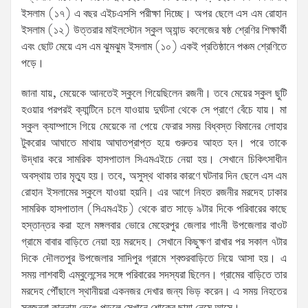
ইসলাম (১৭) এ বছর এইচএসসি পরীক্ষা দিচ্ছে। অপর ছেলে এস এম রোহান
ইসলাম (১২) উত্তরার মাইলস্টোন স্কুল অ্যান্ড কলেজের ষষ্ঠ শ্রেণির শিক্ষার্থী
এবং ছোট মেয়ে এস এম ঝুমঝুম ইসলাম (১০) একই প্রতিষ্ঠানে পঞ্চম শ্রেণিতে
পড়ে।
জানা যায়, মেয়েকে আনতেই স্কুলে গিয়েছিলেন রজনী। তবে মেয়ের স্কুল ছুটি
হওয়ার পরপরই ক্যান্টিনে চলে যাওয়ায় দুর্ঘটনা থেকে সে প্রাণে বেঁচে যায়। মা
স্কুল ক্যাম্পাসে গিয়ে মেয়েকে না পেয়ে ফেরার সময় বিধ্বস্ত বিমানের লোহার
টুকরোর আঘাতে মাথায় আঘাতপ্রাপ্ত হয়ে গুরুতর আহত হন। পরে তাকে
উদ্ধার করে সামরিক হাসপাতাল সিএমএইচে নেয়া হয়। সেখানে চিকিৎসাধীন
অবস্থায় তার মৃত্যু হয়। তবে, অসুস্থ থাকার কারণে ঘটনার দিন ছেলে এস এম
রোহান ইসলামের স্কুলে যাওয়া হয়নি। এর আগে নিহত রজনীর মরদেহ ঢাকার
সামরিক হাসপাতাল (সিএমএইচ) থেকে রাত সাড়ে ৯টার দিকে পরিবারের কাছে
হস্তান্তর করা হলে মঙ্গলবার ভোরে মেহেরপুর জেলার গাংনী উপজেলার বাওট
গ্রামে বাবার বাড়িতে নেয়া হয় মরদেহ। সেখানে কিছুক্ষণ রাখার পর সকাল ৭টার
দিকে দৌলতপুর উপজেলার সাদিপুর গ্রামে শ্বশুরবাড়িতে নিয়ে আসা হয়। এ
সময় লাশবাহী এম্বুলেন্সের সঙ্গে পরিবারের সদস্যরা ছিলেন। গ্রামের বাড়িতে তার
মরদেহ পৌঁছালে স্থানীয়রা একনজর দেখার জন্য ভিড় করেন। এ সময় নিহতের