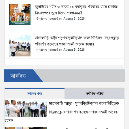
জুলাইয়ের শহীদ ও আহত ১০ ব্যক্তির পরিবারের হাতে চাকরির
নিয়োগপত্র তুলে দিলেন প্রধানমন্ত্রী
15 views
|
posted on August 8, 2026
মাতারবাড়ি আল্ট্রা-সুপারক্রিটিক্যাল কয়লাভিত্তিক বিদ্যুৎকেন্দ্র
পরিদর্শন করেছেন প্রধানমন্ত্রী তারেক রহমান
14 views
|
posted on August 9, 2026
প্রত্যেক অপরাধীর বিচার এ দেশেই হবে, সে যত শক্তিশালীই
আর্কাইভ
হোক না কেন—চট্টগ্রামে জুলাই গণঅভ্যুত্থান দিবসে প্রতিমন্ত্রী
ব্যারিস্টার মীর হেলাল
6 views
|
posted on August 5, 2026
সর্বশেষ খবর
সর্বাধিক পঠিত
জনআকাঙ্ক্ষা ও জুলাই সনদের আলোকে বৈষম্যহীন বাংলাদেশ
মাতারবাড়ি আল্ট্রা-সুপারক্রিটিক্যাল কয়লাভিত্তিক
গড়তে সরকার প্রতিশ্রুতিবদ্ধ- প্রতিমন্ত্রী ব্যারিস্টার মীর হেলাল
বিদ্যুৎকেন্দ্র পরিদর্শন করেছেন প্রধানমন্ত্রী তারেক
6 views
|
posted on August 5, 2026
রহমান