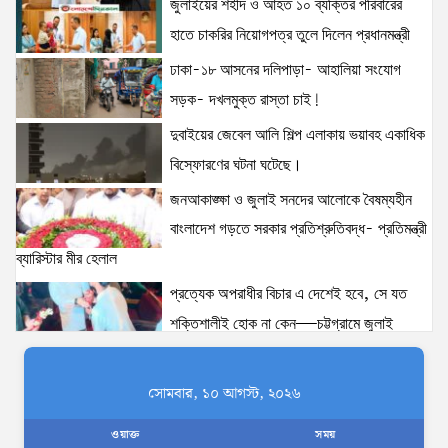
জুলাইয়ের শহীদ ও আহত ১০ ব্যক্তির পরিবারের
হাতে চাকরির নিয়োগপত্র তুলে দিলেন প্রধানমন্ত্রী
ঢাকা-১৮ আসনের দলিপাড়া- আহালিয়া সংযোগ
সড়ক- দখলমুক্ত রাস্তা চাই!
দুবাইয়ের জেবেল আলি শিল্প এলাকায় ভয়াবহ একাধিক
বিস্ফোরণের ঘটনা ঘটেছে।
জনআকাঙ্ক্ষা ও জুলাই সনদের আলোকে বৈষম্যহীন
বাংলাদেশ গড়তে সরকার প্রতিশ্রুতিবদ্ধ- প্রতিমন্ত্রী
ব্যারিস্টার মীর হেলাল
প্রত্যেক অপরাধীর বিচার এ দেশেই হবে, সে যত
শক্তিশালীই হোক না কেন—চট্টগ্রামে জুলাই
গণঅভ্যুত্থান দিবসে প্রতিমন্ত্রী ব্যারিস্টার মীর হেলাল
ঢাকাকে পরিবেশবান্ধব ও বাসযোগ্য করতে সরকারের
সোমবার, ১০ আগস্ট, ২০২৬
পাশাপাশি নাগরিকদের দায়িত্বশীল ভূমিকা পালন
ওয়াক্ত
সময়