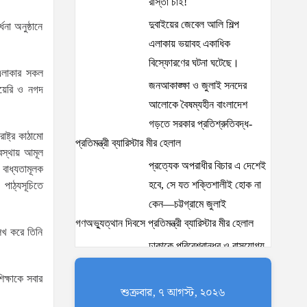
রাস্তা চাই!
দুবাইয়ের জেবেল আলি শিল্প
না অনুষ্ঠানে
এলাকায় ভয়াবহ একাধিক
বিস্ফোরণের ঘটনা ঘটেছে।
 এলাকার সকল
জনআকাঙ্ক্ষা ও জুলাই সনদের
 ডায়েরি ও নগদ
আলোকে বৈষম্যহীন বাংলাদেশ
গড়তে সরকার প্রতিশ্রুতিবদ্ধ-
ষ্ট্র কাঠামো
প্রতিমন্ত্রী ব্যারিস্টার মীর হেলাল
যবস্থায় আমূল
প্রত্যেক অপরাধীর বিচার এ দেশেই
 বাধ্যতামূলক
হবে, সে যত শক্তিশালীই হোক না
পাঠ্যসূচিতে
কেন—চট্টগ্রামে জুলাই
গণঅভ্যুত্থান দিবসে প্রতিমন্ত্রী ব্যারিস্টার মীর হেলাল
লেখ করে তিনি
ঢাকাকে পরিবেশবান্ধব ও বাসযোগ্য
করতে সরকারের পাশাপাশি
ক্ষাকে সবার
নাগরিকদের দায়িত্বশীল ভূমিকা
শুক্রবার, ৭ আগস্ট, ২০২৬
পালন করতে হবে: স্থানীয় সরকার প্রতিমন্ত্রী মীর শাহে