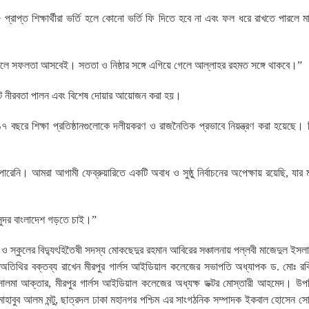
প্রাপ্ত শিক্ষার্থীরা ভর্তি হলে কোনো ভর্তি ফি দিতে হবে না এবং ফল ধরে রাখতে পারলে
শ্রম করলে সফলতা আসবেই। সততা ও নিষ্ঠার সঙ্গে এগিয়ে গেলে আল্লাহর রহমত সঙ্গে থাকবে।”
এক মিনিট নীরবতা পালন এবং বিশেষ দোয়ার আয়োজন করা হয়।
 বছরে শিক্ষা প্রতিষ্ঠানগুলোকে দলীয়করণ ও রাজনৈতিক প্রভাবে নিয়ন্ত্রণ করা হয়েছে।
ি। আমরা আগামী ফেব্রুয়ারিতে একটি অবাধ ও সুষ্ঠু নির্বাচনের অপেক্ষায় রয়েছি, যার ম
ন্দর বাংলাদেশ গড়তে চাই।”
 ও স্কুলের বিদ্যুৎহিতৈষী সদস্য মোকছেদুর রহমান আবিরের সঞ্চালনায় পল্লবী মাজেদুল ইস
িশেষ অতিথির বক্তব্য রাখেন মীরপুর গার্লস আইডিয়াল কলেজের সভাপতি অধ্যাপক ড. মোঃ র
ালমা আক্তার, মীরপুর গার্লস আইডিয়াল কলেজের অধ্যক্ষ ডক্টর মোস্তারী আহমেদ। উপ
াহাবুব আলম মন্টু, ছাত্রদল ঢাকা মহানগর পশ্চিম এর সাংগঠনিক সম্পাদক ইকবাল হোসেন সো