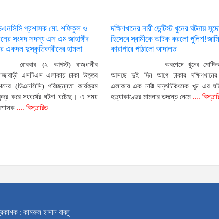
ডিএনসিসি প্রশাসক মো. শফিকুল ও
দক্ষিণখানের নারী ডেন্টিস্ট খুনের ঘটনায় সন
ের সংসদ সদস্য এস এম জাহাঙ্গীর
হিসেবে স্বামীকে আটক করলো পুলিশ!জামি
 একদল দুস্কৃতিকারীদের হামলা
কারাগারে পাঠালো আদালত
রোববার (২ আগস্ট) রাজধানীর
অবশেষে খুনের মোটিভ
রাজাবাড়ী এসটিএস এলাকায় ঢাকা উত্তর
আসছে দুই দিন আগে ঢাকার দক্ষিণখানের ফ
নের (ডিএনসিসি) পরিচ্ছন্নতা কার্যক্রম
এলাকায় এক নারী দন্তচিকিৎসক খুন এর ঘ
েন্দ্র করে সংঘর্ষের ঘটনা ঘটেছে। এ সময়
হত্যাকাণ্ডের মামলার তদন্তে নেমে
.... বিস্তা
্রশাসক
.... বিস্তারিত
্রকাশক : কামরুল হাসান বাবলু