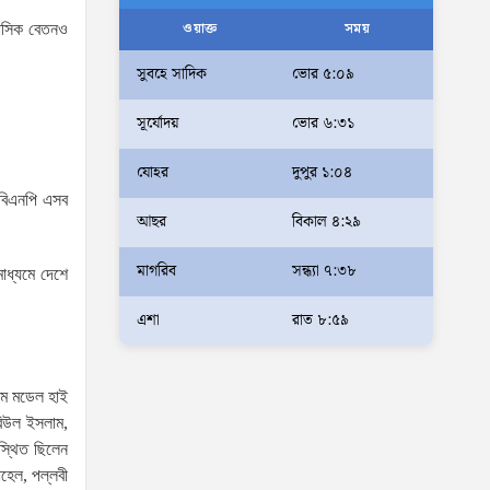
আলম
ওয়াক্ত
সময়
 মাসিক বেতনও
আমরা মালিক নই, দেশের ১৮ কোটি
সুবহে সাদিক
ভোর ৫:০৯
জনগণের সেবক: ভূমি প্রতিমন্ত্রী
সূর্যোদয়
ভোর ৬:৩১
ব্যারিস্টার মীর হেলাল
অহেতুক প্রকল্প নয়, পাহাড়িদের
যোহর
দুপুর ১:০৪
জীবনমান উন্নয়নে বাস্তবভিত্তিক
 বিএনপি এসব
আছর
বিকাল ৪:২৯
কার্যকর উদ্যোগ নেয়ার আহ্বান
পার্বত্য প্রতিমন্ত্রীর
মাগরিব
সন্ধ্যা ৭:৩৮
াধ্যমে দেশে
দক্ষিণখানে সেই নারী চিকিৎসককে
খুনের মামলায় গ্রেপ্তার তার স্বামী
এশা
রাত ৮:৫৯
সোহেল রানার দুই দিনের রিমান্ড
আদালত
লাম মডেল হাই
আইনশৃঙ্খলা পরিস্থিতি সম্পূর্ণ
বিউল ইসলাম,
নিয়ন্ত্রণে রয়েছে: স্বরাষ্ট্রমন্ত্রী
স্থিত ছিলেন
হেল, পল্লবী