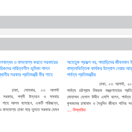
েশবান্ধব ও বাসযোগ্য করতে সরকারের
অহেতুক প্রকল্প নয়, পাহাড়িদের জীবনমান 
গরিকদের দায়িত্বশীল ভূমিকা পালন
বাস্তবভিত্তিক কার্যকর উদ্যোগ নেয়ার আহ
থানীয় সরকার প্রতিমন্ত্রী মীর শাহে
পার্বত্য প্রতিমন্ত্রীর
ঢাকা, ০৩ আগস্ট, ২০
ঢাকা, সোমবার, ০৩ আগস্ট
পার্বত্য চট্টগ্রাম বিষয়ক মন্ত্রণালয়ের প্রতিম
য় সরকার, পল্লী উন্নয়ন ও সমবায়
মোহাম্মদ হেলাল উদ্দীন এমপি বলেন, পার্বত্য চ
 মীর শাহে আলম বলেছেন, একটি পরিচ্ছন্ন,
কৃষকদের চাষাবাদ ও দৈনন্দিন জীবনে পানির 
 ও বাসযোগ্য ঢাকা গড়ে তুলতে সরকার যেমন
.... বিস্তারিত