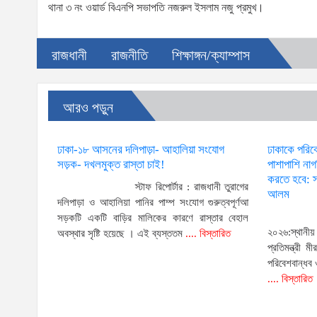
থানা ৩ নং ওয়ার্ড বিএনপি সভাপতি নজরুল ইসলাম নজু প্রমুখ।
রাজধানী
রাজনীতি
শিক্ষাঙ্গন/ক্যাম্পাস
আরও পড়ুন
ঢাকা-১৮ আসনের দলিপাড়া- আহালিয়া সংযোগ
ঢাকাকে পরিব
সড়ক- দখলমুক্ত রাস্তা চাই!
পাশাপাশি না
করতে হবে: স্
স্টাফ রিপোর্টার : রাজধানী তুরাগের
আলম
দলিপাড়া ও আহালিয়া পানির পাম্প সংযোগ গুরুত্বপূর্ণআ
সড়কটি একটি বাড়ির মালিকের কারণে রাস্তার বেহাল
২০২৬:স্থানী
অবস্থার সৃষ্টি হয়েছে । এই ব্যস্ততম
.... বিস্তারিত
প্রতিমন্ত্রী
পরিবেশবান্ধব
.... বিস্তারিত