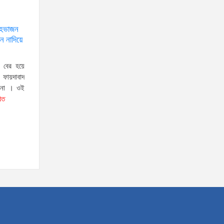
যৌতুক ও মাদকমুক্ত সমাজ গঠনে
নিজের পরিবার থেকেই পরিবর্তনের
্দেহভাজন
সূচনা করতে হবে: ভূমি ও পার্বত্য
ন নাদিয়ে
চট্টগ্রাম প্রতিমন্ত্রী
দক্ষিণখানের নারী ডেন্টিস্ট খুনের
 বের হয়ে
ায়দাবাদ
ঘটনায় সন্দেহভাজন হিসেবে
টনা । ওই
স্বামীকে আটক করলো পুলিশ!
রিত
জামিন নাদিয়ে কারাগারে পাঠালো আদালত
৫ আগস্টের স্মরণসভা সফল করতে
প্রস্তুতি সভা অনুষ্ঠিত
জুলাই
আন্দোলন
কারও একার
কৃতিত্ব নয়, গণতন্ত্রকামী সবার অবদান রয়েছে: আতিকুর
রহমান রুমন