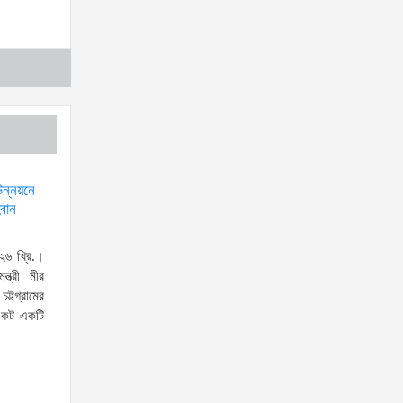
স্বরাষ্ট্রমন্ত্রীর সঙ্গে অস্ট্রেলিয়ার নাগরিকত্ব, কাস্টম ও
বহুসংস্কৃতি বিষয়ক সহকারী মন্ত্রীর সাক্ষাৎ
‘তরুণদের উৎসাহ দিলেন যুব ও
ক্রীড়া প্রতিমন্ত্রী, এলজিআরডি
প্রতিমন্ত্রী, জনপ্রশাসন
প্রতিমন্ত্রীসহ বগুড়ার সংসদ সদস্যরা’
উন্নয়নে
৬,০০০ (ছয় হাজার) পিস ইয়াবা
্বান
ট্যাবলেট , নগদ টাকা সহ জন মাদক
ব্যবসায়ীকে গ্রেফতার করেছে র‌্যাব
২৬ খ্রি.।
ন্ত্রী মীর
কুষ্টিয়া
ট্টগ্রামের
উত্তরখানে ডিএনসিসি প্রশাসক
সংকট একটি
মো. শফিকুল ও ঢাকা-১৮ আসনের
সংসদ সদস্য এস এম জাহাঙ্গীর
হোসেনের উপর একদল দুস্কৃতিকারীদের হামলা