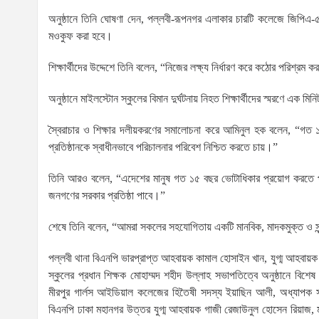
অনুষ্ঠানে তিনি ঘোষণা দেন, পল্লবী-রূপনগর এলাকার চারটি কলেজে জিপিএ-৫ 
মওকুফ করা হবে।
শিক্ষার্থীদের উদ্দেশে তিনি বলেন, “নিজের লক্ষ‌্য নির্ধারণ করে কঠোর পরি
অনুষ্ঠানে মাইলস্টোন স্কুলের বিমান দুর্ঘটনায় নিহত শিক্ষার্থীদের স্মরণে 
স্বৈরাচার ও শিক্ষার দলীয়করণের সমালোচনা করে আমিনুল হক বলেন, “গত ১৭
প্রতিষ্ঠানকে স্বাধীনভাবে পরিচালনার পরিবেশ নিশ্চিত করতে চায়।”
তিনি আরও বলেন, “এদেশের মানুষ গত ১৫ বছর ভোটাধিকার প্রয়োগ করতে পারেন
জনগণের সরকার প্রতিষ্ঠা পাবে।”
শেষে তিনি বলেন, “আমরা সকলের সহযোগিতায় একটি মানবিক, মাদকমুক্ত ও সু
পল্লবী থানা বিএনপি ভারপ্রাপ্ত আহবায়ক কামাল হোসাইন খান, যুগ্ম আহবায়ক
স্কুলের প্রধান শিক্ষক মোহাম্মদ শহীদ উল্লাহ সভাপতিত্বে অনুষ্ঠানে ব
মীরপুর গার্লস আইডিয়াল কলেজের হিতৈষী সদস্য ইয়াছিন আলী, অধ্যাপক স
বিএনপি ঢাকা মহানগর উত্তর যুগ্ম আহবায়ক গাজী রেজাউনুল হোসেন রিয়াজ, ম