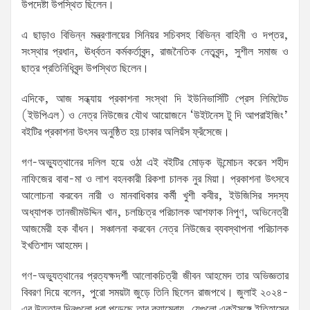
উপদেষ্টা উপস্থিত ছিলেন।
এ ছাড়াও বিভিন্ন মন্ত্রণালয়ের সিনিয়র সচিবসহ বিভিন্ন বাহিনী ও দপ্তর,
সংস্থার প্রধান, ঊর্ধ্বতন কর্মকর্তাবৃন্দ, রাজনৈতিক নেতৃবৃন্দ, সুশীল সমাজ ও
ছাত্র প্রতিনিধিবৃন্দ উপস্থিত ছিলেন।
এদিকে, আজ সন্ধ্যায় প্রকাশনা সংস্থা দি ইউনিভার্সিটি প্রেস লিমিটেড
(ইউপিএল) ও নেত্র নিউজের যৌথ আয়োজনে ‘উইটনেস টু দি আপরাইজিং’
বইটির প্রকাশনা উৎসব অনুষ্ঠিত হয় ঢাকার অলিয়ঁস ফ্রঁসেজে।
গণ-অভ্যুত্থানের দলিল হয়ে ওঠা এই বইটির মোড়ক উন্মোচন করেন শহীদ
নাফিজের বাবা-মা ও লাশ বহনকারী রিকশা চালক নুর মিয়া। প্রকাশনা উৎসবে
আলোচনা করবেন নারী ও মানবাধিকার কর্মী খুশী কবীর, ইউজিসির সদস্য
অধ্যাপক তানজীমউদ্দিন খান, চলচ্চিত্র পরিচালক আশফাক নিপুণ, অভিনেত্রী
আজমেরী হক বাঁধন। সঞ্চালনা করবেন নেত্র নিউজের ব্যবস্থাপনা পরিচালক
ইখতিশাদ আহমেদ।
গণ-অভ্যুত্থানের প্রত্যক্ষদর্শী আলোকচিত্রী জীবন আহমেদ তার অভিজ্ঞতার
বিবরণ দিয়ে বলেন, পুরো সময়টা জুড়ে তিনি ছিলেন রাজপথে। জুলাই ২০২৪-
এর উত্তাল দিনগুলো ধরা পড়েছে তার ক্যামেরায়, যেগুলো একইসঙ্গে ইতিহাসের