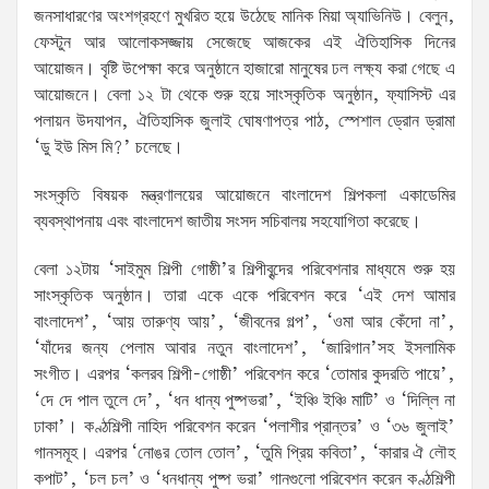
জনসাধারণের অংশগ্রহণে মুখরিত হয়ে উঠেছে মানিক মিয়া অ্যাভিনিউ। বেলুন,
ফেস্টুন আর আলোকসজ্জায় সেজেছে আজকের এই ঐতিহাসিক দিনের
আয়োজন। বৃষ্টি উপেক্ষা করে অনুষ্ঠানে হাজারো মানুষের ঢল লক্ষ্য করা গেছে এ
আয়োজনে। বেলা ১২ টা থেকে শুরু হয়ে সাংস্কৃতিক অনুষ্ঠান, ফ্যাসিস্ট এর
পলায়ন উদযাপন, ঐতিহাসিক জুলাই ঘোষণাপত্র পাঠ, স্পেশাল ড্রোন ড্রামা
‘ডু ইউ মিস মি?’ চলেছে।
সংস্কৃতি বিষয়ক মন্ত্রণালয়ের আয়োজনে বাংলাদেশ শিল্পকলা একাডেমির
ব্যবস্থাপনায় এবং বাংলাদেশ জাতীয় সংসদ সচিবালয় সহযোগিতা করেছে।
বেলা ১২টায় ‘সাইমুম শিল্পী গোষ্ঠী’র শিল্পীবৃন্দের পরিবেশনার মাধ্যমে শুরু হয়
সাংস্কৃতিক অনুষ্ঠান। তারা একে একে পরিবেশন করে ‘এই দেশ আমার
বাংলাদেশ’, ‘আয় তারুণ্য আয়’, ‘জীবনের গল্প’, ‘ওমা আর কেঁদো না’,
‘যাঁদের জন্য পেলাম আবার নতুন বাংলাদেশ’, ‘জারিগান’সহ ইসলামিক
সংগীত। এরপর ‘কলরব শিল্পী-গোষ্ঠী’ পরিবেশন করে ‘তোমার কুদরতি পায়ে’,
‘দে দে পাল তুলে দে’, ‘ধন ধান্য পুষ্পভরা’, ‘ইঞ্চি ইঞ্চি মাটি’ ও ‘দিল্লি না
ঢাকা’। কণ্ঠশিল্পী নাহিদ পরিবেশন করেন ‘পলাশীর প্রান্তর’ ও ‘৩৬ জুলাই’
গানসমূহ। এরপর ‘নোঙর তোল তোল’, ‘তুমি প্রিয় কবিতা’, ‘কারার ঐ লৌহ
কপাট’, ‘চল চল’ ও ‘ধনধান্য পুষ্প ভরা’ গানগুলো পরিবেশন করেন কণ্ঠশিল্পী