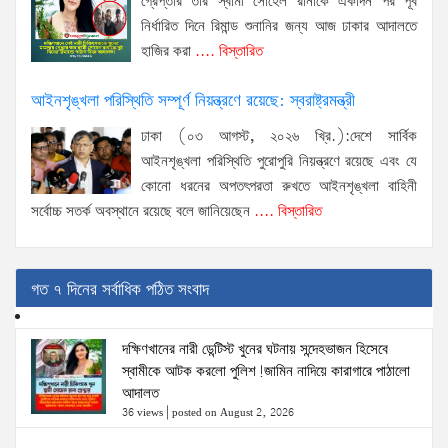
গ্রেপ্তার তার স্বামী সোহেল রানাকে একদিন পর পূর্ব
নির্ধারিত দিনে রিমান্ড শুনানির জন্য আজ ঢাকার আদালতে
হাজির করা
.... বিস্তারিত
আইনশৃঙ্খলা পরিস্থিতি সম্পূর্ণ নিয়ন্ত্রণে রয়েছে: স্বরাষ্ট্রমন্ত্রী
ঢাকা (০৩ আগস্ট, ২০২৬ খ্রি.):দেশে সার্বিক
আইনশৃঙ্খলা পরিস্থিতি পুরোপুরি নিয়ন্ত্রণে রয়েছে এবং যে
কোনো ধরনের অপতৎপরতা রুখতে আইনশৃঙ্খলা বাহিনী
সর্বোচ্চ সতর্ক অবস্থানে রয়েছে বলে জানিয়েছেন
.... বিস্তারিত
গত ৭ দিনের সর্বাধিক পঠিত সংবাদ
দক্ষিণখানের নারী ডেন্টিস্ট খুনের ঘটনায় সন্দেহভাজন হিসেবে
স্বামীকে আটক করলো পুলিশ!জামিন নাদিয়ে কারাগারে পাঠালো
আদালত
36 views
|
posted on August 2, 2026