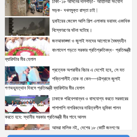
ঢাকা-১৮ আসনের দলিপাড়া- আহালিয়া সংযোগ
ঢাকা-১৮ আসনের দলিপাড়া- আহালিয়া সংযোগ সড়ক-
সড়ক- দখলমুক্ত রাস্তা চাই!
দখলমুক্ত রাস্তা চাই!
15 views
|
posted on August 6, 2026
দুবাইয়ের জেবেল আলি শিল্প এলাকায় ভয়াবহ একাধিক
বিস্ফোরণের ঘটনা ঘটেছে।
‘তরুণদের উৎসাহ দিলেন যুব ও ক্রীড়া প্রতিমন্ত্রী, এলজিআরডি
জনআকাঙ্ক্ষা ও জুলাই সনদের আলোকে বৈষম্যহীন
প্রতিমন্ত্রী, জনপ্রশাসন প্রতিমন্ত্রীসহ বগুড়ার সংসদ সদস্যরা’
বাংলাদেশ গড়তে সরকার প্রতিশ্রুতিবদ্ধ- প্রতিমন্ত্রী
14 views
|
posted on August 2, 2026
ব্যারিস্টার মীর হেলাল
প্রত্যেক অপরাধীর বিচার এ দেশেই হবে, সে যত
দুবাইয়ের জেবেল আলি শিল্প এলাকায় ভয়াবহ একাধিক
বিস্ফোরণের ঘটনা ঘটেছে।
শক্তিশালীই হোক না কেন—চট্টগ্রামে জুলাই
14 views
|
posted on August 5, 2026
গণঅভ্যুত্থান দিবসে প্রতিমন্ত্রী ব্যারিস্টার মীর হেলাল
ঢাকাকে পরিবেশবান্ধব ও বাসযোগ্য করতে সরকারের
আইনশৃঙ্খলা পরিস্থিতি সম্পূর্ণ নিয়ন্ত্রণে রয়েছে: স্বরাষ্ট্রমন্ত্রী
পাশাপাশি নাগরিকদের দায়িত্বশীল ভূমিকা পালন
11 views
|
posted on August 3, 2026
করতে হবে: স্থানীয় সরকার প্রতিমন্ত্রী মীর শাহে আলম
আমরা মালিক নই, দেশের ১৮ কোটি জনগণের
যৌতুক ও মাদকমুক্ত সমাজ গঠনে নিজের পরিবার থেকেই