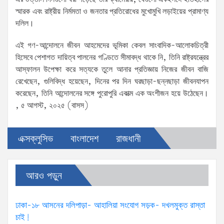
স্মারক এবং রাষ্ট্রীয় নির্মমতা ও জনতার প্রতিরোধের মুখোমুখি লড়াইয়ের প্রামাণ্য
দলিল।
এই গণ-আন্দোলনে জীবন আহমেদের ভূমিকা কেবল সাংবাদিক-আলোকচিত্রী
হিসেবে পেশাগত দায়িত্ব পালনের গণ্ডিতে সীমাবদ্ধ থাকে নি, তিনি রাষ্ট্রযন্ত্রের
আস্ফালন উপেক্ষা করে সত্যকে তুলে আনার প্রতিজ্ঞায় নিজের জীবন বাজি
রেখেছেন, গুলিবিদ্ধ হয়েছেন, দিনের পর দিন ঘরছাড়া-ছন্নছাড়া জীবনযাপন
করেছেন, তিনি আন্দোলনের সঙ্গে পুরোপুরি একাত্ম এক অংশীজন হয়ে উঠেছেন।
, ৫ আগস্ট, ২০২৫ (বাসস)
এক্সক্লুসিভ
বাংলাদেশ
রাজধানী
আরও পড়ুন
ঢাকা-১৮ আসনের দলিপাড়া- আহালিয়া সংযোগ সড়ক- দখলমুক্ত রাস্তা
চাই!