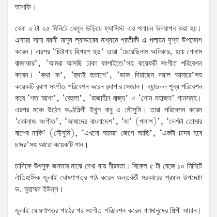
তাশফি।
বেলা ২ টা ২৫ মিনিটে বেলুন উড়িয়ে ফ্যাসিস্ট এর পলায়ন উদযাপন করা হয়।
এসময় সানা বয়সী মানুষ ল্যাডারের মাধ্যমে প্রতীকী এ পলায়ন দৃশ্য উপভোগ
করেন। এরপর ‘চিটাগাং হিপহপ হুড’ তারা ‘চেয়েছিলাম অধিকার, হয়ে গেলাম
রাজাকার’, ‘আমরা আসছি ঢাকা কাপাইতে’সহ কয়েকটি সংগীত পরিবেশন
করেন। ‘কথা ক’, ‘হুদাই হুতাশে’, ‘ডাক দিয়াছেন দয়াল আমারে’সহ
কয়েকটি র‌্যাপ সংগীত পরিবেশন করেন র‌্যাপার সেজান। ব্যান্ডদল শূন্য পরিবেশন
করে ‘শত আশা’, ‘বেহুলা’, ‘রাজাহীন রাজ্য’ ও ‘শোন মহাজন’ গানসমূহ।
এরপর মঞ্চে উঠেন কণ্ঠশিল্পী ইথুন বাবু ও মৌসুমি। তারা পরিবেশন করেন
‘কোলাজ সংগীত’, ‘আমাদের বাংলাদেশ’, ‘মা’ (পলাশ)’, ‘দেশটা তোমার
বাপের নাকি’ (মৌসুমি), ‘এখনো আমরা জেগে আছি’, ‘একটা চাদর হবে
চাদর’সহ আরো কয়েকটি গান।
চাদিকে উৎসুক জনতার মাঝে দেখা যায় নীরবতা। বিকেল ৫ টা বেজে ১০ মিনিটে
ঐতিহাসিক জুলাই ঘোষণাপত্র পাঠ করেন অন্তর্বর্তী সরকারের প্রধান উপদেষ্টা
ড. মুহাম্মদ ইউনূস।
জুলাই ঘোষণাপত্র পাঠের পর সংগীত পরিবেশন করেন গণমানুষের শিল্পী সায়ান।