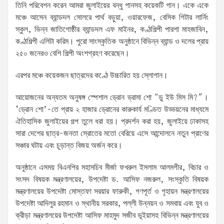
তিনি পরিবেশন করেন আমরা জুলাইয়ের বন্ধু গানসহ কয়েকটি গান। একে একে
মঞ্চে আসেন ব্যান্ডদল সোলরে পার্থ বড়ুয়া, ওয়ারফেজ, বেসিক গিটার লার্নিং
স্কুল, ভিন্ন জাতিগোষ্ঠীর ব্যান্ডদল এফ মাইনর, কণ্ঠশিল্পী পারশা মাহজাবিন,
কণ্ঠশিল্পী এলিটা করিম। পুরো সাংস্কৃতিক অনুষ্ঠানে বিভিন্ন ব্যান্ড ও দলের প্রায়
২৫০ জনেরও বেশি শিল্পী অংশগ্রহণ করেছেন।
এরপর মঞ্চে কয়েকজন ছাত্রদের কণ্ঠে উচ্চারিত হয় স্লোগান।
আয়োজনের অন্যতম অনুষঙ্গ স্পেশাল ড্রোন ড্রামা শো “ডু ইউ মিস মি?”।
‘ড্রোন শো’-তে প্রায় ২ হাজার ড্রোনের কারুকার্য মণ্ডিত উড্ডয়নের মাধ্যমে
ঐতিহাসিক জুলাইয়ের গল্প তুলে ধরা হয়। প্রদর্শন করা হয়, জুলাইয়ে ঢাকাসহ
সারা দেশের ছাত্র-জনতা স্রোতের মতো বেরিয়ে এসে আন্দোলনে নতুন প্রাণের
সঞ্চার ঘটায় এবং চূড়ান্ত বিজয় অর্জন করে।
অনুষ্ঠানে এসময় বিএনপির মহাসচিব মীর্জা ফখরুল ইসলাম আলমগীর, বিচার ও
সংসদ বিষয়ক মন্ত্রণালয়ের, উপদেষ্টা ড. আসিফ নজরুল, সংস্কৃতি বিষয়ক
মন্ত্রণালয়ের উপদেষ্টা মোস্তফা সরয়ার ফারুকী, গণপূর্ত ও গৃহায়ন মন্ত্রণালয়ের
উপদেষ্টা আদিলুর রহমান ও স্থানীয় সরকার, পল্লী উন্নয়ন ও সমবায় এবং যুব ও
ক্রীড়া মন্ত্রণালয়ের উপদেষ্টা আসিফ মাহমুদ সজীব ভূইয়াসহ বিভিন্ন মন্ত্রণালয়ের