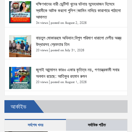
দক্ষিণখানের নারী ডেন্টিস্ট খুনের ঘটনায় সন্দেহভাজন হিসেবে
স্বামীকে আটক করলো পুলিশ!জামিন নাদিয়ে কারাগারে পাঠালো
আদালত
34 views
|
posted on August 2, 2026
বায়তুল মোকাররমে অভিযান:বিপুল পরিমাণ ধারালো দেশীয় অস্ত্র
উদ্ধারসহ গ্রেফতার তিন
20 views
|
posted on July 31, 2026
জুলাই আন্দোলন কারও একার কৃতিত্ব নয়, গণতন্ত্রকামী সবার
অবদান রয়েছে: আতিকুর রহমান রুমন
20 views
|
posted on August 1, 2026
উত্তরখানে ডিএনসিসি প্রশাসক মো. শফিকুল ও ঢাকা-১৮
আর্কাইভ
আসনের সংসদ সদস্য এস এম জাহাঙ্গীর হোসেনের উপর একদল
দুস্কৃতিকারীদের হামলা
20 views
|
posted on August 2, 2026
সর্বশেষ খবর
সর্বাধিক পঠিত