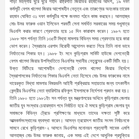
পাড়া মহল্লায় ঘুরে ঘুরে শহীদ রাষ্ট্রপতি জিয়াউর রহমানের আদর্শ, ১৯ দফা
কর্মসূচী বেগম খালেদা জিয়ার আপোষহীন নেতৃত্ব এবং তারুণ্যের অহংকার তারেক
রহমান ঘোষিত ৩১ দফা কর্মসূচীর পক্ষে জনমত গঠনে কাজ করছেন। আলহাজ্ব
মোঃ উমর ফারুক ওয়ান ইলিভেন পরবর্তী সেনা সমর্থিত সরকারের সময় শুধুমাত্র
বিএনপি করার কারণে গ্রেফতার হয়ে ১৫ দিন কারাবাস করেন। ১৯৮৭ হতে
১৯৮৮ সাল পর্যন্ত তিনি ১৩৫টি মিথ্যা মামলায় বিভিন্ন সময় গ্রেফতার হয়ে কারা
ভোগ করেন। স্বৈরাচার এরশাদ বিরোধী আন্দোলন করতে গিয়ে তিনি নানা ভাবে
নির্যাতনের শিকার হন। ১৯৮৮ ইং সনে কুড়িগ্রাম সার্কিট হাউজে দেশনেত্রী
বেগম খালেদা জিয়ার উপস্থিতিতে বিএনপির স্থানীয় নেতৃবৃন্দের একটি মিটিং হয়।
উক্ত মিটিংয়ে আপোষহীন দেশনেত্রী বেগম খালেদা জিয়ার নির্দেশে
স্বৈরাশাসকের নির্যাতনের শিকার বিএনপি নেতা হিসেবে মোঃ উমর ফারুকের নামে
দায়েরকৃত মিথ্যা মামলার বিষয়গুলি আইনী প্রক্রিয়ায় সহায়তার জন্য তৎকালীন
কেন্দ্রীয় বিএনপির নেতা ব্যারিস্টার রফিকুল ইসলামকে নির্দেশনা প্রদান করা হয়।
তিনি ১৯৮০ হতে ১৯৮১ইং সন পর্যন্ত যুব মন্ত্রণালয়ের অধিনে কুড়িগ্রাম জেলার
জাতীয় যুব সংস্থার চেয়ারম্যান পদে নির্বাচিত হয়ে ঐ সময়ে কুড়িগ্রাম জেলার যুব
সমাজকে বিভিন্ন ট্রেডে প্রশিক্ষণের মাধ্যমে তাদের দক্ষতা সৃষ্টি করে
আত্মকর্মসংস্থানের ব্যবস্থা করেন। আসন্ন ত্রয়োদশ জাতীয় সংসদ নির্বাচনকে
সামনে রেখে কুড়িগ্রাম-২ আসনে বিএনপির মনোনয়ন প্রত্যাশী সাবেক এমপি
আলহাজ্ব মোঃ উমর ফারুক জানায়, এক সময় এই দেশে আধুনিক প্রযুক্তির