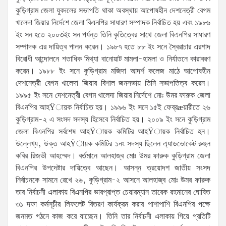
কুড়িগ্রাম জেলা যুবদলের সভাপতি থাকা অবস্থায় আপোষহীন দেশনেত্রী বেগম
খালেদা জিয়ার নির্দেশে জেলা বিএনপির সাধারণ সম্পাদক নির্বাচিত হয় এবং ১৯৮৬
ইং সন হতে ২০০৩ইং সন পর্যন্ত তিনি কৃতিত্বের সাথে জেলা বিএনপির সাধারণ
সম্পাদক এর দায়িত্ব পালন করেন। ১৯৮৭ হতে ৮৮ ইং সনে স্বৈরাচার এরশাদ
বিরোধী আন্দোলনে শতাধিক মিথ্যা বানোয়াট মামলা-হামলা ও নির্যাতনে কারাবরণ
করেন। ১৯৮৮ ইং সনে কুড়িগ্রাম মজিদা আদর্শ কলেজ মাঠে আপোষহীন
দেশনেত্রী বেগম খালেদা জিয়ার বিশাল জনসভায় তিনি সভাপতিত্ব করেন।
১৯৯৫ ইং সনে দেশনেত্রী বেগম খালেদা জিয়ার নির্দেশে মোঃ উমর ফারুক জেলা
বিএনপির আহŸায়ক নির্বাচিত হয়। ১৯৯৬ ইং সনে ১৫ই ফেব্রæয়ারীতে ২৬
কুড়িগ্রাম-২ এ সংসদ সদস্য হিসেবে নির্বাচিত হয়। ২০০৯ ইং সনে কুড়িগ্রাম
জেলা বিএনপির সর্বশেষ আহŸায়ক কমিটির আহŸায়ক নির্বাচিত হন।
উল্লেখ্য, উক্ত আহŸায়ক কমিটির ১নং সদস্য ছিলেন এ্যাডভোকেট রুহুল
কবির রিজভী আহম্মেদ। বর্তমানে আলহাজ্ব মোঃ উমর ফারুক কুড়িগ্রাম জেলা
বিএনপির উপদেষ্টার দায়িত্বে আছেন। আসন্ন ত্রয়োদশ জাতীয় সংসদ
নির্বাচনকে সামনে রেখে ২৬, কুড়িগ্রাম-২ আসনে আলহাজ্ব মোঃ উমর ফারুক
তার নির্বাচনী এলাকায় বিএনপির ভারপ্রাপ্ত চেয়ারম্যান তারেক রহমানের ঘোষিত
৩১ দফা কর্মসূচীর লিফলেট বিতরণ কার্যক্রম করার পাশাপাশি বিএনপির পক্ষে
জনমত গঠনে কাজ করে যাচ্ছেন। তিনি তার নির্বাচনী এলাকায় গিয়ে প্রতিটি