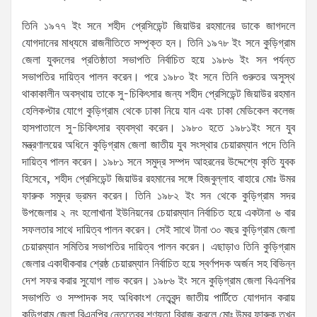
তিনি ১৯৭৭ ইং সনে শহীদ প্রেসিডেন্ট জিয়াউর রহমানের ডাকে জাগদলে
যোগদানের মাধ্যমে রাজনীতিতে সম্পৃক্ত হন। তিনি ১৯৭৮ ইং সনে কুড়িগ্রাম
জেলা যুবদলের প্রতিষ্ঠাতা সভাপতি নির্বাচিত হয়ে ১৯৮৬ ইং সন পর্যন্ত
সভাপতির দায়িত্ব পালন করেন। পরে ১৯৮০ ইং সনে তিনি গুরুতর অসুস্থ
থাকাকালীন অবস্থায় তাকে সু-চিকিৎসার জন্য শহীদ প্রেসিডেন্ট জিয়াউর রহমান
হেলিকপ্টার যোগে কুড়িগ্রাম থেকে ঢাকা নিয়ে যান এবং ঢাকা মেডিকেল কলেজ
হাসপাতালে সু-চিকিৎসার ব্যবস্থা করেন। ১৯৮০ হতে ১৯৮১ইং সনে যুব
মন্ত্রণালয়ের অধিনে কুড়িগ্রাম জেলা জাতীয় যুব সংস্থার চেয়ারম্যান পদে তিনি
দায়িত্ব পালন করেন। ১৯৮১ সনে সমুদ্র সম্পদ আহরনের উদ্দেশ্যে কৃতি যুবক
হিসেবে, শহীদ প্রেসিডেন্ট জিয়াউর রহমানের সঙ্গে হিজবুল্লাহ বাহারে মোঃ উমর
ফারুক সমুদ্র ভ্রমন করেন। তিনি ১৯৮২ ইং সন থেকে কুড়িগ্রাম সদর
উপজেলার ২ নং হলোখানা ইউনিয়নের চেয়ারম্যান নির্বাচিত হয়ে একটানা ৬ বার
সফলতার সাথে দায়িত্ব পালন করেন। সেই সাথে টানা ৩০ বছর কুড়িগ্রাম জেলা
চেয়ারম্যান সমিতির সভাপতির দায়িত্ব পালন করেন। এছাড়াও তিনি কুড়িগ্রাম
জেলার একাধীকবার শ্রেষ্ঠ চেয়ারম্যান নির্বাচিত হয়ে স্বর্ণপদক অর্জন সহ বিভিন্ন
দেশ সফর করার সুযোগ লাভ করেন। ১৯৮৬ ইং সনে কুড়িগ্রাম জেলা বিএনপির
সভাপতি ও সম্পাদক সহ অধিকাংশ নেতৃবৃন্দ জাতীয় পার্টিতে যোগদান করায়
কুড়িগ্রাম জেলা বিএনপির নেতৃত্বের শূণ্যতা বিরাজ করলে মোঃ উমর ফারুক তখন