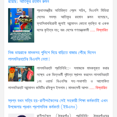
রয়েছে: আতিকুর রহমান রুমন
প্রধানমন্ত্রীর অতিরিক্ত প্রেস সচিব, বিএনপি মিডিয়া
সেলের সদস্য আতিকুর রহমান রুমন বলেছেন,
ফ্যাসিবাদবিরোধী জুলাই আন্দোলন কোনো ব্যক্তি বা একক
দলের কৃতিত্ব নয়; বরং দেশের গণতন্ত্রকামী
.... বিস্তারিত
নিজ ভায়রাকে মাদকসহ পুলিশে দিয়ে বাড়িতে বাজার পৌঁছে দিলেন
লালমনিরহাটের বিএনপি নেতা!
লালমনিরহাট প্রতিনিধি::- সমাজকে মাদকমুক্ত করার
লক্ষ্যে এক ভিন্নধর্মী দৃষ্টান্ত স্থাপন করলেন লালমনিরহাট
১নং ওয়ার্ড বিএনপির সহ-সভাপতি ও আলোকিত
লালমনিরহাট আন্দোলন কমিটির রফিকুল ইসলাম। মাদকসেবী আপন
.... বিস্তারিত
স্বপ্ন যখন সত্যি হয়-রাণীশংকৈলের সেই সহকারী শিক্ষা কর্মকর্তাই এখন
উপজেলার প্রধান প্রশাসনিক কর্মকর্তা (ইউএনও)
রাণীশংকৈল (ঠাকুরগাঁও) প্রতিনিধি: ঠাকুরগাঁওয়ের