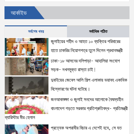
ঢাকা-১৮ আসনের দলিপাড়া- আহালিয়া সংযোগ সড়ক-
আর্কাইভ
দখলমুক্ত রাস্তা চাই!
15 views
|
posted on August 6, 2026
সর্বশেষ খবর
সর্বাধিক পঠিত
জুলাইয়ের শহীদ ও আহত ১০ ব্যক্তির পরিবারের হাতে চাকরির
জুলাইয়ের শহীদ ও আহত ১০ ব্যক্তির পরিবারের
নিয়োগপত্র তুলে দিলেন প্রধানমন্ত্রী
হাতে চাকরির নিয়োগপত্র তুলে দিলেন প্রধানমন্ত্রী
14 views
|
posted on August 8, 2026
ঢাকা-১৮ আসনের দলিপাড়া- আহালিয়া সংযোগ
সড়ক- দখলমুক্ত রাস্তা চাই!
আইনশৃঙ্খলা পরিস্থিতি সম্পূর্ণ নিয়ন্ত্রণে রয়েছে: স্বরাষ্ট্রমন্ত্রী
12 views
|
posted on August 3, 2026
দুবাইয়ের জেবেল আলি শিল্প এলাকায় ভয়াবহ একাধিক
বিস্ফোরণের ঘটনা ঘটেছে।
জনআকাঙ্ক্ষা ও জুলাই সনদের আলোকে বৈষম্যহীন
অহেতুক প্রকল্প নয়, পাহাড়িদের জীবনমান উন্নয়নে
বাংলাদেশ গড়তে সরকার প্রতিশ্রুতিবদ্ধ- প্রতিমন্ত্রী
বাস্তবভিত্তিক কার্যকর উদ্যোগ নেয়ার আহ্বান পার্বত্য
ব্যারিস্টার মীর হেলাল
প্রতিমন্ত্রীর
8 views
|
posted on August 3, 2026
প্রত্যেক অপরাধীর বিচার এ দেশেই হবে, সে যত