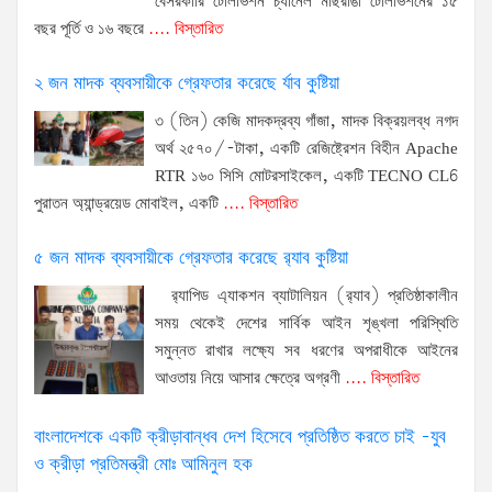
বেসরকারি টেলিভিশন চ্যানেল মাছরাঙা টেলিভিশনের ১৫
বছর পূর্তি ও ১৬ বছরে
.... বিস্তারিত
২ জন মাদক ব্যবসায়ীকে গ্রেফতার করেছে র্যাব কুষ্টিয়া
৩ (তিন) কেজি মাদকদ্রব্য গাঁজা, মাদক বিক্রয়লব্ধ নগদ
অর্থ ২৫৭০/-টাকা, একটি রেজিষ্ট্রেশন বিহীন Apache
RTR ১৬০ সিসি মোটরসাইকেল, একটি TECNO CL6
পুরাতন অ্যান্ড্রয়েড মোবাইল, একটি
.... বিস্তারিত
৫ জন মাদক ব্যবসায়ীকে গ্রেফতার করেছে র‌্যাব কুষ্টিয়া
র‌্যাপিড এ্যাকশন ব্যাটালিয়ন (র‌্যাব) প্রতিষ্ঠাকালীন
সময় থেকেই দেশের সার্বিক আইন শৃঙ্খলা পরিস্থিতি
সমুন্নত রাখার লক্ষ্যে সব ধরণের অপরাধীকে আইনের
আওতায় নিয়ে আসার ক্ষেত্রে অগ্রণী
.... বিস্তারিত
বাংলাদেশকে একটি ক্রীড়াবান্ধব দেশ হিসেবে প্রতিষ্ঠিত করতে চাই -যুব
ও ক্রীড়া প্রতিমন্ত্রী মোঃ আমিনুল হক