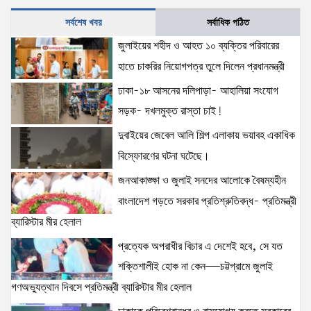
সর্বশেষ খবর
সর্বাধিক পঠিত
জুলাইয়ের শহীদ ও আহত ১০ ব্যক্তির পরিবারের হাতে চাকরির
জুলাইয়ের শহীদ ও আহত ১০ ব্যক্তির পরিবারের
নিয়োগপত্র তুলে দিলেন প্রধানমন্ত্রী
হাতে চাকরির নিয়োগপত্র তুলে দিলেন প্রধানমন্ত্রী
15 views
|
posted on August 8, 2026
ঢাকা-১৮ আসনের দলিপাড়া- আহালিয়া সংযোগ
সড়ক- দখলমুক্ত রাস্তা চাই!
আইনশৃঙ্খলা পরিস্থিতি সম্পূর্ণ নিয়ন্ত্রণে রয়েছে: স্বরাষ্ট্রমন্ত্রী
12 views
|
posted on August 3, 2026
দুবাইয়ের জেবেল আলি শিল্প এলাকায় ভয়াবহ একাধিক
বিস্ফোরণের ঘটনা ঘটেছে।
জনআকাঙ্ক্ষা ও জুলাই সনদের আলোকে বৈষম্যহীন
অহেতুক প্রকল্প নয়, পাহাড়িদের জীবনমান উন্নয়নে
বাংলাদেশ গড়তে সরকার প্রতিশ্রুতিবদ্ধ- প্রতিমন্ত্রী
বাস্তবভিত্তিক কার্যকর উদ্যোগ নেয়ার আহ্বান পার্বত্য
ব্যারিস্টার মীর হেলাল
প্রতিমন্ত্রীর
8 views
|
posted on August 3, 2026
প্রত্যেক অপরাধীর বিচার এ দেশেই হবে, সে যত
শক্তিশালীই হোক না কেন—চট্টগ্রামে জুলাই
আমরা মালিক নই, দেশের ১৮ কোটি জনগণের সেবক: ভূমি
গণঅভ্যুত্থান দিবসে প্রতিমন্ত্রী ব্যারিস্টার মীর হেলাল
প্রতিমন্ত্রী ব্যারিস্টার মীর হেলাল
6 views
|
posted on August 3, 2026