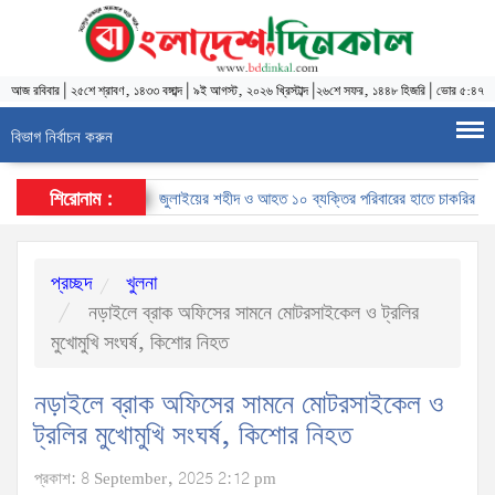
আজ
রবিবার
|
২৫শে শ্রাবণ, ১৪৩৩ বঙ্গাব্দ
|
৯ই আগস্ট, ২০২৬ খ্রিস্টাব্দ
|
২৬শে সফর, ১৪৪৮ হিজরি
|
ভোর ৫:৪৭
বিভাগ নির্বাচন করুন
শিরোনাম :
জুলাইয়ের শহীদ ও আহত ১০ ব্যক্তির পরিবারের হাতে চাকরির নিয়োগপত
প্রচ্ছদ
খুলনা
নড়াইলে ব্রাক অফিসের সামনে মোটরসাইকেল ও ট্রলির
মুখোমুখি সংঘর্ষ, কিশোর নিহত
নড়াইলে ব্রাক অফিসের সামনে মোটরসাইকেল ও
ট্রলির মুখোমুখি সংঘর্ষ, কিশোর নিহত
প্রকাশ: 8 September, 2025 2:12 pm