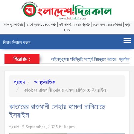
আজ
বৃহস্পতিবার
|
২২শে শ্রাবণ, ১৪৩৩ বঙ্গাব্দ
|
৬ই আগস্ট, ২০২৬ খ্রিস্টাব্দ
|
২৩শে সফর, ১৪৪৮ হিজরি
|
দুপুর
২:০৯
বিভাগ নির্বাচন করুন
শিরোনাম :
আইনশৃঙ্খলা পরিস্থিতি সম্পূর্ণ নিয়ন্ত্রণে রয়েছে: স্বরাষ্ট্রমন্ত্রী
প্রচ্ছদ
আর্ন্তজাতিক
কাতারের রাজধানী দোহায় হামলা চালিয়েছে ইসরাইল
কাতারের রাজধানী দোহায় হামলা চালিয়েছে
ইসরাইল
প্রকাশ: 9 September, 2025 6:10 pm