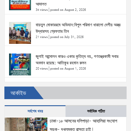
আদালত
34 views
|
posted on August 2, 2026
বায়তুল মোকাররমে অভিযান:বিপুল পরিমাণ ধারালো দেশীয় অস্ত্র
উদ্ধারসহ গ্রেফতার তিন
21 views
|
posted on July 31, 2026
জুলাই আন্দোলন কারও একার কৃতিত্ব নয়, গণতন্ত্রকামী সবার
অবদান রয়েছে: আতিকুর রহমান রুমন
20 views
|
posted on August 1, 2026
উত্তরখানে ডিএনসিসি প্রশাসক মো. শফিকুল ও ঢাকা-১৮
আর্কাইভ
আসনের সংসদ সদস্য এস এম জাহাঙ্গীর হোসেনের উপর একদল
দুস্কৃতিকারীদের হামলা
20 views
|
posted on August 2, 2026
সর্বশেষ খবর
সর্বাধিক পঠিত
ঢাকা-১৮ আসনের দলিপাড়া- আহালিয়া সংযোগ
প্রধানমন্ত্রীর সঙ্গে মার্কিন বিশেষ দূতের বৈঠক: তারেক রহমানের
নেতৃত্ব ও বাংলাদেশের স্থিতিশীলতায় দৃঢ় আত্মবিশ্বাস
সড়ক- দখলমুক্ত রাস্তা চাই!