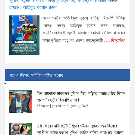
জুলাই আন্দোলন কারও একার কৃতিত্ব নয়, গণতন্ত্রকামী সবার অবদান
রয়েছে: আতিকুর রহমান রুমন
প্রধানমন্ত্রীর অতিরিক্ত প্রেস সচিব, বিএনপি মিডিয়া
সেলের সদস্য আতিকুর রহমান রুমন বলেছেন,
ফ্যাসিবাদবিরোধী জুলাই আন্দোলন কোনো ব্যক্তি বা একক
দলের কৃতিত্ব নয়; বরং দেশের গণতন্ত্রকামী
.... বিস্তারিত
গত ৭ দিনের সর্বাধিক পঠিত সংবাদ
নিজ ভায়রাকে মাদকসহ পুলিশে দিয়ে বাড়িতে বাজার পৌঁছে দিলেন
লালমনিরহাটের বিএনপি নেতা!
35 views
|
posted on August 1, 2026
দক্ষিণখানের নারী ডেন্টিস্ট খুনের ঘটনায় সন্দেহভাজন হিসেবে
স্বামীকে আটক করলো পুলিশ!জামিন নাদিয়ে কারাগারে পাঠালো